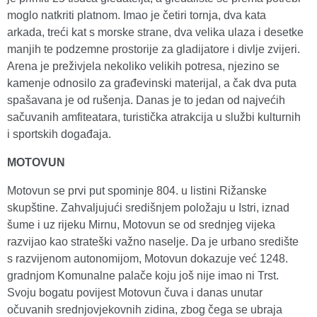
moglo natkriti platnom. Imao je četiri tornja, dva kata
arkada, treći kat s morske strane, dva velika ulaza i desetke
manjih te podzemne prostorije za gladijatore i divlje zvijeri.
Arena je preživjela nekoliko velikih potresa, njezino se
kamenje odnosilo za građevinski materijal, a čak dva puta
spašavana je od rušenja. Danas je to jedan od najvećih
sačuvanih amfiteatara, turistička atrakcija u službi kulturnih
i sportskih događaja.
MOTOVUN
Motovun se prvi put spominje 804. u listini Rižanske
skupštine. Zahvaljujući središnjem položaju u Istri, iznad
šume i uz rijeku Mirnu, Motovun se od srednjeg vijeka
razvijao kao strateški važno naselje. Da je urbano središte
s razvijenom autonomijom, Motovun dokazuje već 1248.
gradnjom Komunalne palače koju još nije imao ni Trst.
Svoju bogatu povijest Motovun čuva i danas unutar
očuvanih srednjovjekovnih zidina, zbog čega se ubraja