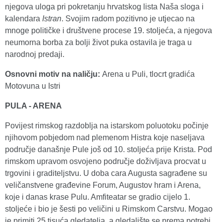
njegova uloga pri pokretanju hrvatskog lista Naša sloga i
kalendara
Istran
. Svojim radom pozitivno je utjecao na
mnoge političke i društvene procese 19. stoljeća, a njegova
neumorna borba za bolji život puka ostavila je traga u
narodnoj predaji.
Osnovni motiv na naličju
:
Arena u Puli, tlocrt gradića
Motovuna u Istri
PULA - ARENA
Povijest rimskog razdoblja na istarskom poluotoku počinje
njihovom pobjedom nad plemenom Histra koje naseljava
područje današnje Pule još od 10. stoljeća prije Krista. Pod
rimskom upravom osvojeno područje doživljava procvat u
trgovini i graditeljstvu. U doba cara Augusta sagrađene su
veličanstvene građevine Forum, Augustov hram i Arena,
koje i danas krase Pulu. Amfiteatar se gradio cijelo 1.
stoljeće i bio je šesti po veličini u Rimskom Carstvu. Mogao
je primiti 25 tisuća gledatelja, a gledalište se prema potrebi