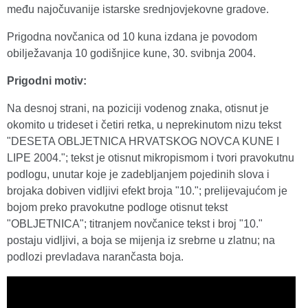
među najočuvanije istarske srednjovjekovne gradove.
Prigodna novčanica od 10 kuna izdana je povodom
obilježavanja 10 godišnjice kune, 30. svibnja 2004.
Prigodni motiv:
Na desnoj strani, na poziciji vodenog znaka, otisnut je
okomito u trideset i četiri retka, u neprekinutom nizu tekst
"DESETA OBLJETNICA HRVATSKOG NOVCA KUNE I
LIPE 2004."; tekst je otisnut mikropismom i tvori pravokutnu
podlogu, unutar koje je zadebljanjem pojedinih slova i
brojaka dobiven vidljivi efekt broja "10."; prelijevajućom je
bojom preko pravokutne podloge otisnut tekst
"OBLJETNICA"; titranjem novčanice tekst i broj "10."
postaju vidljivi, a boja se mijenja iz srebrne u zlatnu; na
podlozi prevladava narančasta boja.