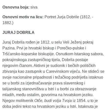
Osnovna boja:
siva
Osnovni motiv na licu:
Portret Jurja Dobrile (1812. -
1882.)
JURAJ DOBRILA
Juraj Dobrila rođen je 1812. u selu Veli Ježenj pokraj
Pazina. Prvi je hrvatski biskup i Porečko-pulske i
Tršćansko-koparske biskupije. Osnutkom Istarskog sabora,
pokrajinskoga zastupničkog tijela, Dobrila postaje
njegovim članom. Aktivni je sudionik i bečkih političkih
zbivanja kao zastupnik u Carevinskom vijeću. Ne stideći se
svoje nacionalne pripadnosti i težačkog podrijetla istaknuo
se u borbi za izjednačavanje prava slavenskog i
talijanskog stanovništva u Istri i u borbi za obrazovanje
mladih, među ostalim, govorima na hrvatskom jeziku.
Njegov molitvenik
Otče, budi volja Tvoja
iz 1854. u to je
doba jedini tekst na hrvatskom jeziku u Istri. Istaknuta je