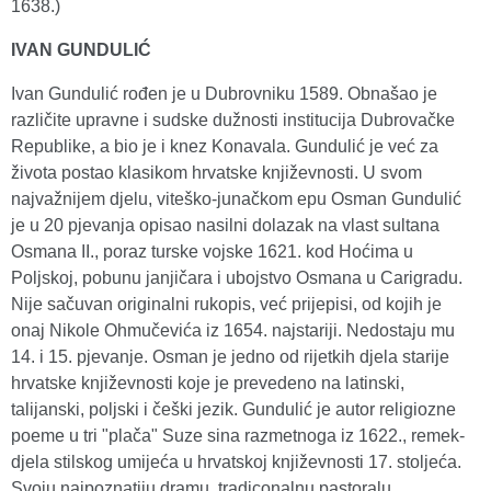
1638.)
IVAN GUNDULIĆ
Ivan Gundulić rođen je u Dubrovniku 1589. Obnašao je
različite upravne i sudske dužnosti institucija Dubrovačke
Republike, a bio je i knez Konavala. Gundulić je već za
života postao klasikom hrvatske književnosti. U svom
najvažnijem djelu, viteško-junačkom epu Osman Gundulić
je u 20 pjevanja opisao nasilni dolazak na vlast sultana
Osmana II., poraz turske vojske 1621. kod Hoćima u
Poljskoj, pobunu janjičara i ubojstvo Osmana u Carigradu.
Nije sačuvan originalni rukopis, već prijepisi, od kojih je
onaj Nikole Ohmučevića iz 1654. najstariji. Nedostaju mu
14. i 15. pjevanje. Osman je jedno od rijetkih djela starije
hrvatske književnosti koje je prevedeno na latinski,
talijanski, poljski i češki jezik. Gundulić je autor religiozne
poeme u tri "plača" Suze sina razmetnoga iz 1622., remek-
djela stilskog umijeća u hrvatskoj književnosti 17. stoljeća.
Svoju najpoznatiju dramu, tradiconalnu pastoralu