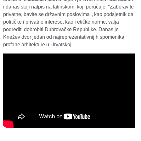
i danas stoji natpis na latinskom, koji poručuje: "Zaboravite
privatne, bavite se državnim poslovima", kao podsjetnik da
političke i privatne interese, kao i etičke norme, valja
podrediti dobrobiti Dubrovačke Republike. Danas je
Knežev dvor jedan od najreprezentativnijih spomenika
profane arhitekture u Hrvatskoj.