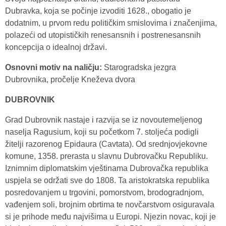
Dubravka, koja se počinje izvoditi 1628., obogatio je
dodatnim, u prvom redu političkim smislovima i značenjima,
polazeći od utopističkih renesansnih i postrenesansnih
koncepcija o idealnoj državi.
Osnovni motiv na naličju:
Starogradska jezgra
Dubrovnika, pročelje Kneževa dvora
DUBROVNIK
Grad Dubrovnik nastaje i razvija se iz novoutemeljenog
naselja Ragusium, koji su početkom 7. stoljeća podigli
žitelji razorenog Epidaura (Cavtata). Od srednjovjekovne
komune, 1358. prerasta u slavnu Dubrovačku Republiku.
Iznimnim diplomatskim vještinama Dubrovačka republika
uspjela se održati sve do 1808. Ta aristokratska republika
posredovanjem u trgovini, pomorstvom, brodogradnjom,
vađenjem soli, brojnim obrtima te novčarstvom osiguravala
si je prihode među najvišima u Europi. Njezin novac, koji je