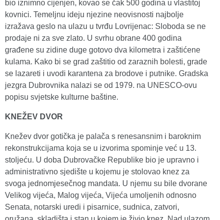
bio iznimno cijenjen, kovao se čak 500 godina u vlastitoj
kovnici. Temeljnu ideju njezine neovisnosti najbolje
izražava geslo na ulazu u tvrđu Lovrijenac: Sloboda se ne
prodaje ni za sve zlato. U svrhu obrane 400 godina
građene su zidine duge gotovo dva kilometra i zaštićene
kulama. Kako bi se grad zaštitio od zaraznih bolesti, grade
se lazareti i uvodi karantena za brodove i putnike. Gradska
jezgra Dubrovnika nalazi se od 1979. na UNESCO-ovu
popisu svjetske kulturne baštine.
KNEŽEV DVOR
Knežev dvor gotička je palača s renesansnim i baroknim
rekonstrukcijama koja se u izvorima spominje već u 13.
stoljeću. U doba Dubrovačke Republike bio je upravno i
administrativno sjedište u kojemu je stolovao knez za
svoga jednomjesečnog mandata. U njemu su bile dvorane
Velikog vijeća, Malog vijeća, Vijeća umoljenih odnosno
Senata, notarski uredi i pisarnice, sudnica, zatvori,
oružana, skladišta i stan u kojem je živio knez. Nad ulazom