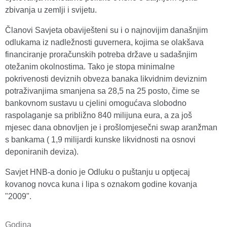
zbivanja u zemlji i svijetu.
Članovi Savjeta obaviješteni su i o najnovijim današnjim
odlukama iz nadležnosti guvernera, kojima se olakšava
financiranje proračunskih potreba države u sadašnjim
otežanim okolnostima. Tako je stopa minimalne
pokrivenosti deviznih obveza banaka likvidnim deviznim
potraživanjima smanjena sa 28,5 na 25 posto, čime se
bankovnom sustavu u cjelini omogućava slobodno
raspolaganje sa približno 840 milijuna eura, a za još
mjesec dana obnovljen je i prošlomjesečni swap aranžman
s bankama ( 1,9 milijardi kunske likvidnosti na osnovi
deponiranih deviza).
Savjet HNB-a donio je Odluku o puštanju u optjecaj
kovanog novca kuna i lipa s oznakom godine kovanja
"2009".
Godina