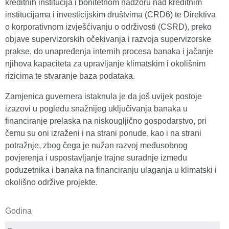
kreditnih institucija i bonitetnom nadzoru nad kreditnim
institucijama i investicijskim društvima (CRD6) te Direktiva
o korporativnom izvješćivanju o održivosti (CSRD), preko
objave supervizorskih očekivanja i razvoja supervizorske
prakse, do unapređenja internih procesa banaka i jačanje
njihova kapaciteta za upravljanje klimatskim i okolišnim
rizicima te stvaranje baza podataka.
Zamjenica guvernera istaknula je da još uvijek postoje
izazovi u pogledu snažnijeg uključivanja banaka u
financiranje prelaska na niskougljično gospodarstvo, pri
čemu su oni izraženi i na strani ponude, kao i na strani
potražnje, zbog čega je nužan razvoj međusobnog
povjerenja i uspostavljanje trajne suradnje između
poduzetnika i banaka na financiranju ulaganja u klimatski i
okolišno održive projekte.
Godina