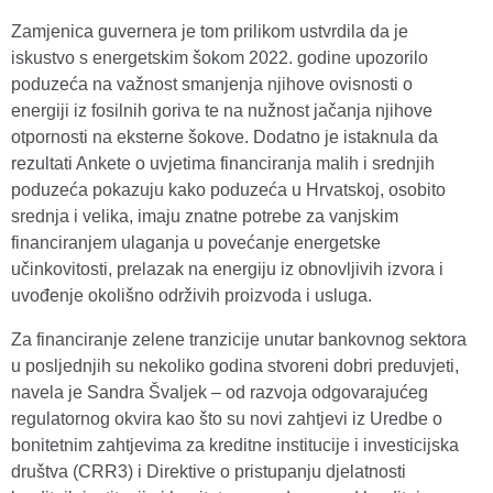
Zamjenica guvernera je tom prilikom ustvrdila da je
iskustvo s energetskim šokom 2022. godine upozorilo
poduzeća na važnost smanjenja njihove ovisnosti o
energiji iz fosilnih goriva te na nužnost jačanja njihove
otpornosti na eksterne šokove. Dodatno je istaknula da
rezultati Ankete o uvjetima financiranja malih i srednjih
poduzeća pokazuju kako poduzeća u Hrvatskoj, osobito
srednja i velika, imaju znatne potrebe za vanjskim
financiranjem ulaganja u povećanje energetske
učinkovitosti, prelazak na energiju iz obnovljivih izvora i
uvođenje okolišno održivih proizvoda i usluga.
Za financiranje zelene tranzicije unutar bankovnog sektora
u posljednjih su nekoliko godina stvoreni dobri preduvjeti,
navela je Sandra Švaljek – od razvoja odgovarajućeg
regulatornog okvira kao što su novi zahtjevi iz Uredbe o
bonitetnim zahtjevima za kreditne institucije i investicijska
društva (CRR3) i Direktive o pristupanju djelatnosti