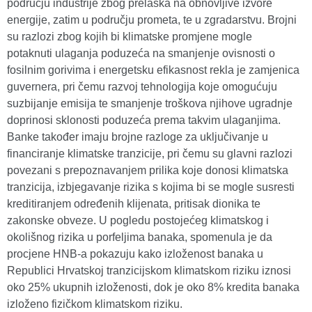
području industrije zbog prelaska na obnovljive izvore
energije, zatim u području prometa, te u zgradarstvu. Brojni
su razlozi zbog kojih bi klimatske promjene mogle
potaknuti ulaganja poduzeća na smanjenje ovisnosti o
fosilnim gorivima i energetsku efikasnost rekla je zamjenica
guvernera, pri čemu razvoj tehnologija koje omogućuju
suzbijanje emisija te smanjenje troškova njihove ugradnje
doprinosi sklonosti poduzeća prema takvim ulaganjima.
Banke također imaju brojne razloge za uključivanje u
financiranje klimatske tranzicije, pri čemu su glavni razlozi
povezani s prepoznavanjem prilika koje donosi klimatska
tranzicija, izbjegavanje rizika s kojima bi se mogle susresti
kreditiranjem određenih klijenata, pritisak dionika te
zakonske obveze. U pogledu postojećeg klimatskog i
okolišnog rizika u porfeljima banaka, spomenula je da
procjene HNB-a pokazuju kako izloženost banaka u
Republici Hrvatskoj tranzicijskom klimatskom riziku iznosi
oko 25% ukupnih izloženosti, dok je oko 8% kredita banaka
izloženo fizičkom klimatskom riziku.