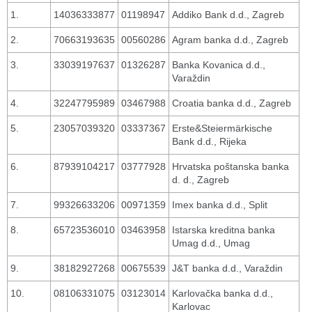
1.
14036333877
01198947
Addiko Bank d.d., Zagreb
2.
70663193635
00560286
Agram banka d.d., Zagreb
3.
33039197637
01326287
Banka Kovanica d.d.,
Varaždin
4.
32247795989
03467988
Croatia banka d.d., Zagreb
5.
23057039320
03337367
Erste&Steiermärkische
Bank d.d., Rijeka
6.
87939104217
03777928
Hrvatska poštanska banka
d. d., Zagreb
7.
99326633206
00971359
Imex banka d.d., Split
8.
65723536010
03463958
Istarska kreditna banka
Umag d.d., Umag
9.
38182927268
00675539
J&T banka d.d., Varaždin
10.
08106331075
03123014
Karlovačka banka d.d.,
Karlovac