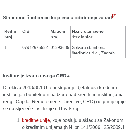
[2]
Stambene štedionice koje imaju odobrenje za rad
Redni
OIB
Matični
Naziv stambene
broj
broj
štedionice
1.
07942675532
01393685
Solvera stambena
štedionica d.d., Zagreb
Institucije izvan opsega CRD-a
Direktiva 2013/36/EU o pristupanju djelatnosti kreditnih
institucija i bonitetnom nadzoru nad kreditnim institucijama
(engl. Capital Requirements Directive, CRD) ne primjenjuje
se na sljedeće institucije u Hrvatskoj:
kreditne unije
, koje posluju u skladu sa Zakonom
o kreditnim unijama (NN, br. 141/2006., 25/2009. i