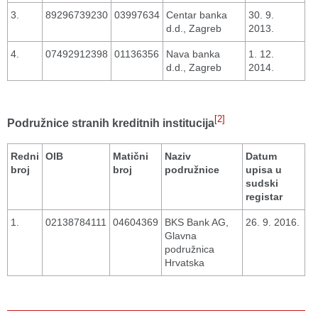
3.
89296739230
03997634
Centar banka
30. 9.
d.d., Zagreb
2013.
4.
07492912398
01136356
Nava banka
1. 12.
d.d., Zagreb
2014.
[2]
Podružnice stranih kreditnih institucija
Redni
OIB
Matični
Naziv
Datum
broj
broj
podružnice
upisa u
sudski
registar
1.
02138784111
04604369
BKS Bank AG,
26. 9. 2016.
Glavna
podružnica
Hrvatska