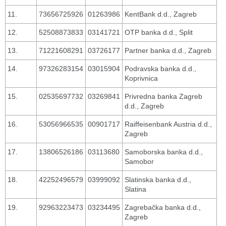
11.
73656725926
01263986
KentBank d.d., Zagreb
12.
52508873833
03141721
OTP banka d.d., Split
13.
71221608291
03726177
Partner banka d.d., Zagreb
14.
97326283154
03015904
Podravska banka d.d.,
Koprivnica
15.
02535697732
03269841
Privredna banka Zagreb
d.d., Zagreb
16.
53056966535
00901717
Raiffeisenbank Austria d.d.,
Zagreb
17.
13806526186
03113680
Samoborska banka d.d.,
Samobor
18.
42252496579
03999092
Slatinska banka d.d.,
Slatina
19.
92963223473
03234495
Zagrebačka banka d.d.,
Zagreb