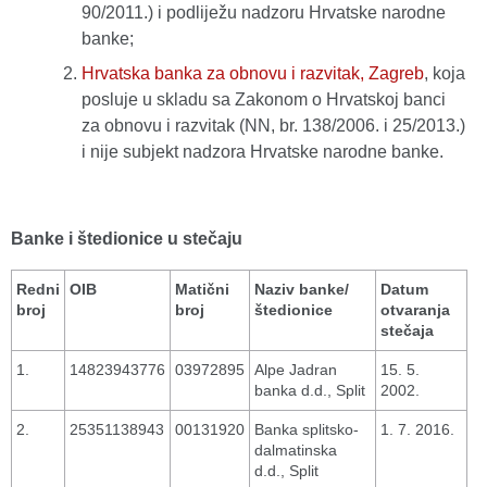
90/2011.) i podliježu nadzoru Hrvatske narodne
banke;
Hrvatska banka za obnovu i razvitak, Zagreb
, koja
posluje u skladu sa Zakonom o Hrvatskoj banci
za obnovu i razvitak (NN, br. 138/2006. i 25/2013.)
i nije subjekt nadzora Hrvatske narodne banke.
Banke i štedionice u stečaju
Redni
OIB
Matični
Naziv banke/
Datum
broj
broj
štedionice
otvaranja
stečaja
1.
14823943776
03972895
Alpe Jadran
15. 5.
banka d.d., Split
2002.
2.
25351138943
00131920
Banka splitsko-
1. 7. 2016.
dalmatinska
d.d., Split