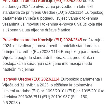
Provedbena uredba Komisije (EU) 2024/2902
оd 20.
studenoga 2024. o utvrđivanju provedbenih tehničkih
standarda za primjenu Uredbe (EU) 2023/1114 Europskog
parlamenta i Vijeća u pogledu izvješćivanja o tokenima
vezanima uz imovinu i tokenima e-novca u valuti koja nije
službena valuta nijedne države članice
Provedbena uredba Komisije (EU) 2024/2545
оd 24. rujna
2024. o utvrđivanju provedbenih tehničkih standarda za
primjenu Uredbe (EU) 2023/1114 Europskog parlamenta i
Vijeća u pogledu standardnih obrazaca, predložaka i
postupaka za suradnju i razmjenu informacija među
nadležnim tijelima
Ispravak Uredbe (EU) 2023/1114
Europskog parlamenta i
Vijeća od 31. svibnja 2023. o tržištima kriptoimovine i
izmjeni uredaba (EU) br. 1093/2010 i (EU) br. 1095/2010 te
direktiva 2013/36/EU i (EU) 2019/1937 (SL L 150,
9.6.2023.)