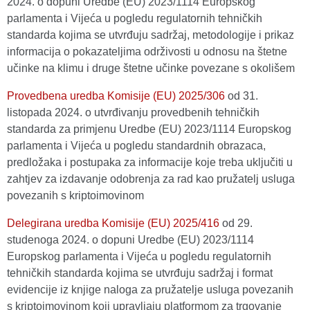
2024. o dopuni Uredbe (EU) 2023/1114 Europskog
parlamenta i Vijeća u pogledu regulatornih tehničkih
standarda kojima se utvrđuju sadržaj, metodologije i prikaz
informacija o pokazateljima održivosti u odnosu na štetne
učinke na klimu i druge štetne učinke povezane s okolišem
Provedbena uredba Komisije (EU) 2025/306
оd 31.
listopada 2024. o utvrđivanju provedbenih tehničkih
standarda za primjenu Uredbe (EU) 2023/1114 Europskog
parlamenta i Vijeća u pogledu standardnih obrazaca,
predložaka i postupaka za informacije koje treba uključiti u
zahtjev za izdavanje odobrenja za rad kao pružatelj usluga
povezanih s kriptoimovinom
Delegirana uredba Komisije (EU) 2025/416
оd 29.
studenoga 2024. o dopuni Uredbe (EU) 2023/1114
Europskog parlamenta i Vijeća u pogledu regulatornih
tehničkih standarda kojima se utvrđuju sadržaj i format
evidencije iz knjige naloga za pružatelje usluga povezanih
s kriptoimovinom koji upravljaju platformom za trgovanje