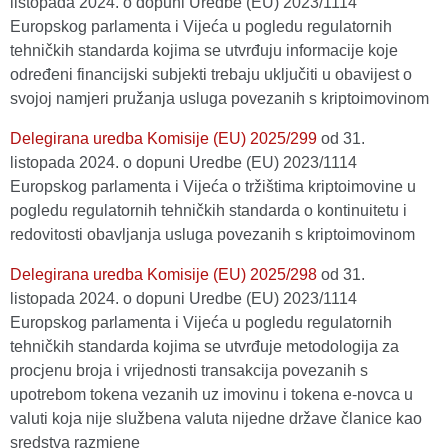
listopada 2024. o dopuni Uredbe (EU) 2023/1114
Europskog parlamenta i Vijeća u pogledu regulatornih
tehničkih standarda kojima se utvrđuju informacije koje
određeni financijski subjekti trebaju uključiti u obavijest o
svojoj namjeri pružanja usluga povezanih s kriptoimovinom
Delegirana uredba Komisije (EU) 2025/299
оd 31.
listopada 2024. o dopuni Uredbe (EU) 2023/1114
Europskog parlamenta i Vijeća o tržištima kriptoimovine u
pogledu regulatornih tehničkih standarda o kontinuitetu i
redovitosti obavljanja usluga povezanih s kriptoimovinom
Delegirana uredba Komisije (EU) 2025/298
оd 31.
listopada 2024. o dopuni Uredbe (EU) 2023/1114
Europskog parlamenta i Vijeća u pogledu regulatornih
tehničkih standarda kojima se utvrđuje metodologija za
procjenu broja i vrijednosti transakcija povezanih s
upotrebom tokena vezanih uz imovinu i tokena e-novca u
valuti koja nije službena valuta nijedne države članice kao
sredstva razmjene