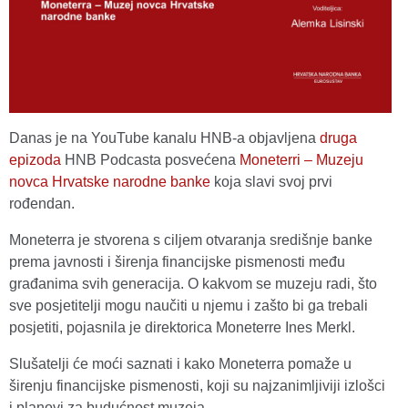
Danas je na YouTube kanalu HNB-a objavljena
druga
epizoda
HNB Podcasta posvećena
Moneterri – Muzeju
novca Hrvatske narodne banke
koja slavi svoj prvi
rođendan.
Moneterra je stvorena s ciljem otvaranja središnje banke
prema javnosti i širenja financijske pismenosti među
građanima svih generacija. O kakvom se muzeju radi, što
sve posjetitelji mogu naučiti u njemu i zašto bi ga trebali
posjetiti, pojasnila je direktorica Moneterre Ines Merkl.
Slušatelji će moći saznati i kako Moneterra pomaže u
širenju financijske pismenosti, koji su najzanimljiviji izlošci
i planovi za budućnost muzeja.