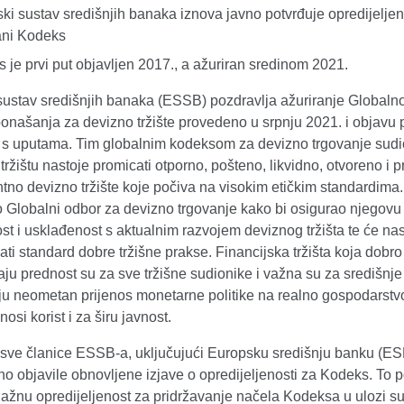
ki sustav središnjih banaka iznova javno potvrđuje opredijeljen
ani Kodeks
 je prvi put objavljen 2017., a ažuriran sredinom 2021.
sustav središnjih banaka (ESSB) pozdravlja ažuriranje Globaln
onašanja za devizno tržište provedeno u srpnju 2021. i objavu
a s uputama. Tim globalnim kodeksom za devizno trgovanje sudi
ržištu nastoje promicati otporno, pošteno, likvidno, otvoreno i p
ntno devizno tržište koje počiva na visokim etičkim standardima
o Globalni odbor za devizno trgovanje kako bi osigurao njegovu
st i usklađenost s aktualnim razvojem deviznog tržišta te će nas
ati standard dobre tržišne prakse. Financijska tržišta koja dobro
aju prednost su za sve tržišne sudionike i važna su za središnje
ju neometan prijenos monetarne politike na realno gospodarstvo
nosi korist i za širu javnost.
sve članice ESSB-a, uključujući Europsku središnju banku (ES
o objavile obnovljene izjave o opredijeljenosti za Kodeks. To 
nažnu opredijeljenost za pridržavanje načela Kodeksa u ulozi s