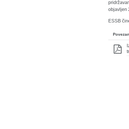
pridržava
objavljen 
ESSB čine
Povezan
I
t