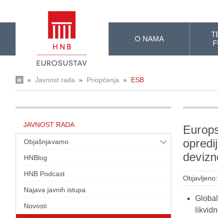
Skip to Main Content
T
O NAMA
F
»
Javnost rada
»
Priopćenja
»
ESB
JAVNOST RADA
Europs
opredi
Objašnjavamo
devizn
HNBlog
HNB Podcast
Objavljeno:
Najava javnih istupa
Global
Novosti
likvid