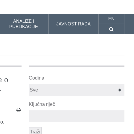
EN
ANALIZE I
JAVNOST RADA
PUBLIKACIJE
Godina
e o
a
Ključna riječ
o,
Traži