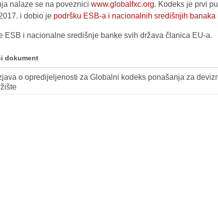
nja nalaze se na poveznici
www.globalfxc.org
. Kodeks je prvi pu
2017. i dobio je
podršku ESB-a i nacionalnih središnjih banak
 ESB i nacionalne središnje banke svih država članica EU-a.
i dokument
zjava o opredijeljenosti za Globalni kodeks ponašanja za deviz
ržište