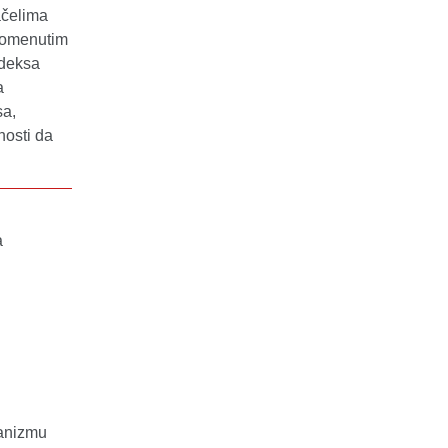
ačelima
spomenutim
odeksa
a
sa,
nosti da
a
hanizmu