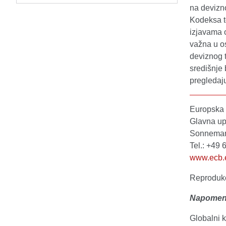
na devizno
Kodeksa t
izjavama 
važna u os
deviznog t
središnje 
pregledaju
Europska 
Glavna up
Sonnemann
Tel.: +49
www.ecb.
Reprodukc
Napome
Globalni 