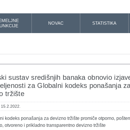
EMELJNE
NOVAC
STATISTIKA
UNKCIJE
ki sustav središnjih banaka obnovio izjav
jeljenosti za Globalni kodeks ponašanja z
o tržište
 15.2.2022.
ni kodeks ponašanja za devizno tržište promiče otporno, pošten
no, otvoreno i prikladno transparentno devizno tržište