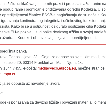
m tržištu, usklađivanje internih praksi i procesa s ažuriranim n
e podupiranje i promicanje pridržavanja odredbi Kodeksa. U 
o opredijeljenosti članice ESSB-a naglašavaju da su načela K
iguravanju kontinuiranog integriteta i učinkovitog funkcioniranj
ržišta. Kako bi se u potpunosti osiguralo postizanje cilja Kodek
banke EU-a pozivaju sudionike deviznog tržišta u svojoj nadlež
 ažurirani Kodeks i obnove svoje izjave o opredijeljenosti.
središnja banka
rava Odnosi s javnošću, Odjel za odnose sa svjetskim medijim
strasse 20, 60314 Frankfurt am Main, Njemačka
 69 1344 7455, e-pošta:
media@ecb.europa.eu
, mrežne stranice:
europa.eu
ija se dopušta uz navođenje izvora.
ne
kodeks ponašanja za devizno tržište i povezani materijali o me