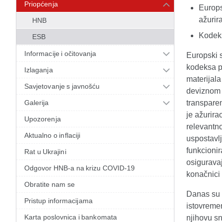
Priopćenja
Europs
ažurir
HNB
Kodeks
ESB
Informacije i očitovanja
Europski 
kodeksa p
Izlaganja
materijal
Savjetovanje s javnošću
deviznom t
Galerija
transpare
je ažurira
Upozorenja
relevantno
Aktualno o inflaciji
uspostavlj
funkcionir
Rat u Ukrajini
osigurava
Odgovor HNB-a na krizu COVID-19
konačnici 
Obratite nam se
Danas su 
Pristup informacijama
istovremen
Karta poslovnica i bankomata
njihovu s