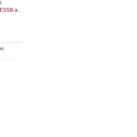
t
a ESSB-a
.
no