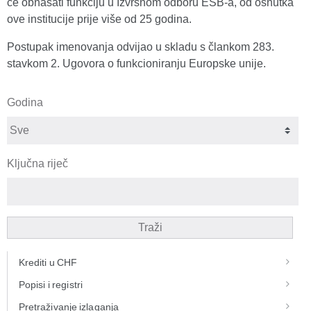
će obnašati funkciju u Izvršnom odboru ESB‑a, od osnutka
ove institucije prije više od 25 godina.
Postupak imenovanja odvijao u skladu s člankom 283.
stavkom 2. Ugovora o funkcioniranju Europske unije.
Godina
Ključna riječ
Traži
Krediti u CHF
Popisi i registri
Pretraživanje izlaganja