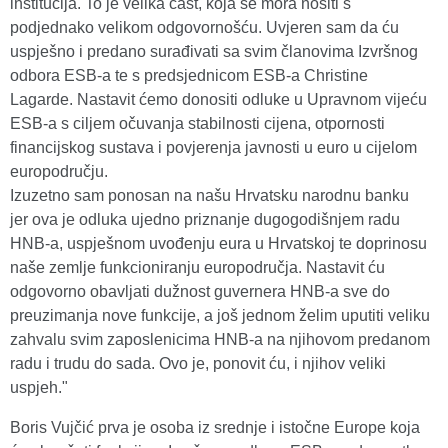
institucija. To je velika čast, koja se mora nositi s
podjednako velikom odgovornošću. Uvjeren sam da ću
uspješno i predano surađivati sa svim članovima Izvršnog
odbora ESB‑a te s predsjednicom ESB‑a Christine
Lagarde. Nastavit ćemo donositi odluke u Upravnom vijeću
ESB‑a s ciljem očuvanja stabilnosti cijena, otpornosti
financijskog sustava i povjerenja javnosti u euro u cijelom
europodručju.
Izuzetno sam ponosan na našu Hrvatsku narodnu banku
jer ova je odluka ujedno priznanje dugogodišnjem radu
HNB-a, uspješnom uvođenju eura u Hrvatskoj te doprinosu
naše zemlje funkcioniranju europodručja. Nastavit ću
odgovorno obavljati dužnost guvernera HNB‑a sve do
preuzimanja nove funkcije, a još jednom želim uputiti veliku
zahvalu svim zaposlenicima HNB‑a na njihovom predanom
radu i trudu do sada. Ovo je, ponovit ću, i njihov veliki
uspjeh."
Boris Vujčić prva je osoba iz srednje i istočne Europe koja