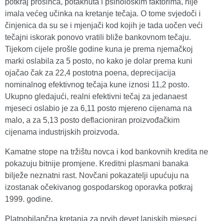
potkraj prosinca, potaknuta i psihološkim faktorima, nije
imala većeg učinka na kretanje tečaja. O tome svjedoči i
činjenica da su se i mjenjači kod kojih je tada uočen veći
tečajni iskorak ponovo vratili bliže bankovnom tečaju.
Tijekom cijele prošle godine kuna je prema njemačkoj
marki oslabila za 5 posto, no kako je dolar prema kuni
ojačao čak za 22,4 postotna poena, deprecijacija
nominalnog efektivnog tečaja kune iznosi 11,2 posto.
Ukupno gledajući, realni efektivni tečaj za jedanaest
mjeseci oslabio je za 6,11 posto mjereno cijenama na
malo, a za 5,13 posto deflacioniran proizvođačkim
cijenama industrijskih proizvoda.
Kamatne stope na tržištu novca i kod bankovnih kredita ne
pokazuju bitnije promjene. Kreditni plasmani banaka
bilježe neznatni rast. Novčani pokazatelji upućuju na
izostanak očekivanog gospodarskog oporavka potkraj
1999. godine.
Platnobilančna kretanja za prvih devet lanjskih mjeseci