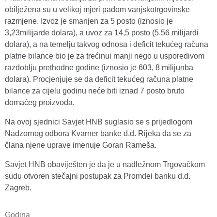
obilježena su u velikoj mjeri padom vanjskotrgovinske
razmjene. Izvoz je smanjen za 5 posto (iznosio je
3,23milijarde dolara), a uvoz za 14,5 posto (5,56 milijardi
dolara), a na temelju takvog odnosa i deficit tekućeg računa
platne bilance bio je za trećinui manji nego u usporedivom
razdoblju prethodne godine (iznosio je 603, 8 milijunba
dolara). Procjenjuje se da deficit tekućeg računa platne
bilance za cijelu godinu neće biti iznad 7 posto bruto
domaćeg proizvoda.
Na ovoj sjednici Savjet HNB suglasio se s prijedlogom
Nadzornog odbora Kvarner banke d.d. Rijeka da se za
člana njene uprave imenuje Goran Rameša.
Savjet HNB obaviješten je da je u nadležnom Trgovačkom
sudu otvoren stečajni postupak za Promdei banku d.d.
Zagreb.
Godina