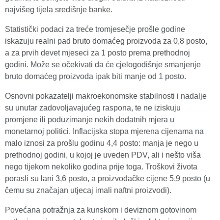
najvišeg tijela središnje banke.
Statistički podaci za treće tromjesečje prošle godine
iskazuju realni pad bruto domaćeg proizvoda za 0,8 posto,
a za prvih devet mjeseci za 1 posto prema prethodnoj
godini. Može se očekivati da će cjelogodišnje smanjenje
bruto domaćeg proizvoda ipak biti manje od 1 posto.
Osnovni pokazatelji makroekonomske stabilnosti i nadalje
su unutar zadovoljavajućeg raspona, te ne iziskuju
promjene ili poduzimanje nekih dodatnih mjera u
monetarnoj politici. Inflacijska stopa mjerena cijenama na
malo iznosi za prošlu godinu 4,4 posto: manja je nego u
prethodnoj godini, u kojoj je uveden PDV, ali i nešto viša
nego tijekom nekoliko godina prije toga. Troškovi života
porasli su lani 3,6 posto, a proizvođačke cijene 5,9 posto (u
čemu su značajan utjecaj imali naftni proizvodi).
Povećana potražnja za kunskom i deviznom gotovinom