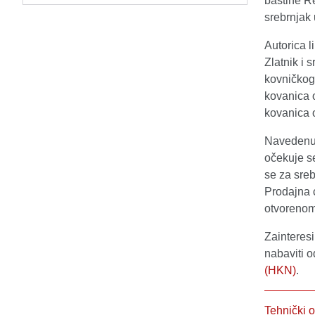
baštine Re
srebrnjak
Autorica l
Zlatnik i 
kovničkog 
kovanica 
kovanica o
Navedenu 
očekuje se
se za sre
Prodajna c
otvorenom 
Zainteresi
nabaviti o
(HKN)
.
Tehnički o