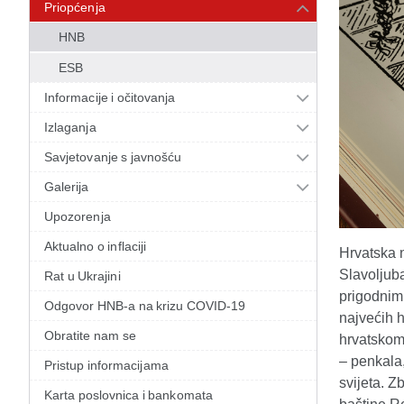
Priopćenja
HNB
ESB
Informacije i očitovanja
Izlaganja
Savjetovanje s javnošću
Galerija
Upozorenja
Aktualno o inflaciji
Hrvatska 
Slavoljuba
Rat u Ukrajini
prigodnim
Odgovor HNB-a na krizu COVID-19
najvećih h
Obratite nam se
hrvatskom
– penkala,
Pristup informacijama
svijeta. Z
Karta poslovnica i bankomata