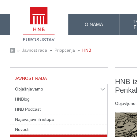
Skip to Main Content
T
O NAMA
F
»
Javnost rada
»
Priopćenja
»
HNB
JAVNOST RADA
HNB iz
Penkal
Objašnjavamo
HNBlog
Objavljeno:
HNB Podcast
Najava javnih istupa
Novosti