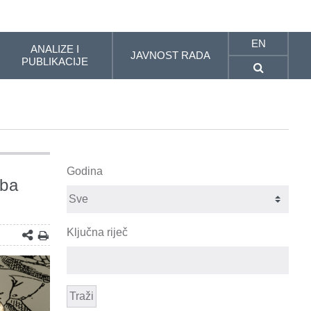
EN
ANALIZE I
JAVNOST RADA
PUBLIKACIJE
Godina
uba
Ključna riječ
Traži