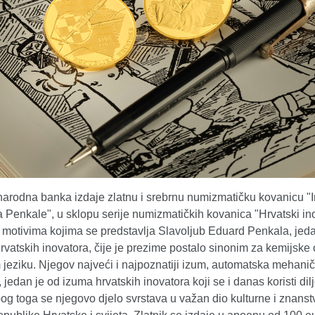
narodna banka izdaje zlatnu i srebrnu numizmatičku kovanicu "I
 Penkale", u sklopu serije numizmatičkih kovanica "Hrvatski ino
 motivima kojima se predstavlja Slavoljub Eduard Penkala, jed
rvatskih inovatora, čije je prezime postalo sinonim za kemijske
 jeziku. Njegov najveći i najpoznatiji izum, automatska mehani
 jedan je od izuma hrvatskih inovatora koji se i danas koristi di
bog toga se njegovo djelo svrstava u važan dio kulturne i znans