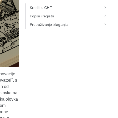
Krediti u CHF
Popisi i registri
Pretraživanje izlaganja
novacije
vatori", s
an od
 olovke na
čka olovka
ljem
tvene