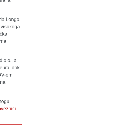
ra, a
ria Longo.
a visokoga
ička
rna
.o.o., a
 eura, dok
PDV-om.
 na
 mogu
oveznici