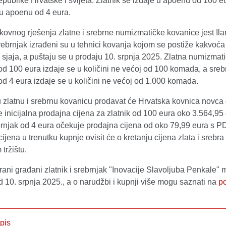
publike Hrvatske i svijeta. Zlatnik se izdaje u apoenu od 100 eu
 u apoenu od 4 eura.
ikovnog rješenja zlatne i srebrne numizmatičke kovanice jest Ila
srebrnjak izrađeni su u tehnici kovanja kojom se postiže kakvoć
sjaja, a puštaju se u prodaju 10. srpnja 2025. Zlatna numizmat
od 100 eura izdaje se u količini ne većoj od 100 komada, a sreb
d 4 eura izdaje se u količini ne većoj od 1.000 komada.
zlatnu i srebrnu kovanicu prodavat će Hrvatska kovnica novca d
 inicijalna prodajna cijena za zlatnik od 100 eura oko 3.564,95
brnjak od 4 eura očekuje prodajna cijena od oko 79,99 eura s 
ijena u trenutku kupnje ovisit će o kretanju cijena zlata i srebra
tržištu.
rani građani zlatnik i srebrnjak "Inovacije Slavoljuba Penkale"
d 10. srpnja 2025., a o narudžbi i kupnji više mogu saznati na
p
pis