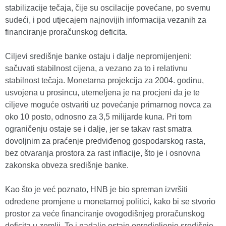
stabilizacije tečaja, čije su oscilacije povećane, po svemu
sudeći, i pod utjecajem najnovijih informacija vezanih za
financiranje proračunskog deficita.
Ciljevi središnje banke ostaju i dalje nepromijenjeni:
sačuvati stabilnost cijena, a vezano za to i relativnu
stabilnost tečaja. Monetarna projekcija za 2004. godinu,
usvojena u prosincu, utemeljena je na procjeni da je te
ciljeve moguće ostvariti uz povećanje primarnog novca za
oko 10 posto, odnosno za 3,5 milijarde kuna. Pri tom
ograničenju ostaje se i dalje, jer se takav rast smatra
dovoljnim za praćenje predviđenog gospodarskog rasta,
bez otvaranja prostora za rast inflacije, što je i osnovna
zakonska obveza središnje banke.
Kao što je već poznato, HNB je bio spreman izvršiti
određene promjene u monetarnoj politici, kako bi se stvorio
prostor za veće financiranje ovogodišnjeg proračunskog
deficita u zemlji. To i nadalje ostaje opredjeljenje središnje