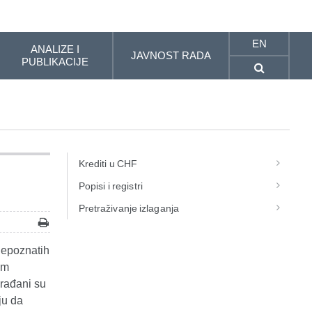
EN
ANALIZE I
JAVNOST RADA
PUBLIKACIJE
Krediti u CHF
Popisi i registri
Pretraživanje izlaganja
nepoznatih
im
građani su
ju da