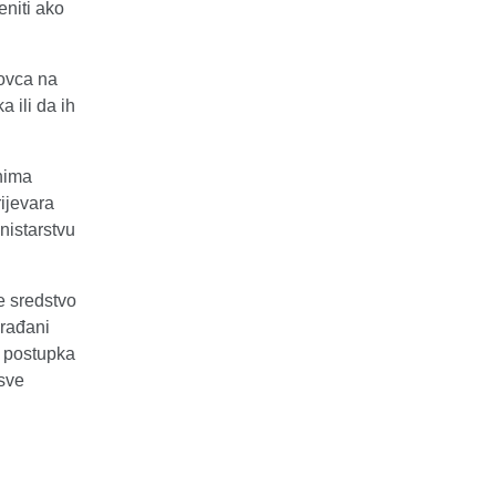
eniti ako
ovca na
 ili da ih
nima
ijevara
nistarstvu
 sredstvo
građani
m postupka
 sve