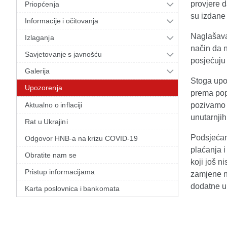
provjere 
Priopćenja
su izdane 
Informacije i očitovanja
Naglašava
Izlaganja
način da n
Savjetovanje s javnošću
posjećuju
Galerija
Stoga upo
Upozorenja
prema popu
Aktualno o inflaciji
pozivamo 
unutarnji
Rat u Ukrajini
Podsjeća
Odgovor HNB-a na krizu COVID-19
plaćanja 
Obratite nam se
koji još n
Pristup informacijama
zamjene 
dodatne up
Karta poslovnica i bankomata