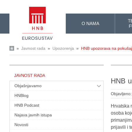
Skip to Main Content
T
O NAMA
F
»
Javnost rada
»
Upozorenja
»
HNB upozorava na pokušaj 
JAVNOST RADA
HNB up
Objašnjavamo
Objavljeno:
HNBlog
HNB Podcast
Hrvatska 
osoba koje
Najava javnih istupa
primanjima
Novosti
prijavili 