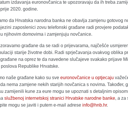
datum izdavanja euronovčanica te upozoravaju da ih treba zamij
prije 2020. godine.
mo da Hrvatska narodna banka ne obavlja zamjenu gotovog n
jezini zaposlenici zovu telefonski građane radi provjere podataka
 u njihovim domovima i zamjenjuju novčanice.
zoravamo građane da se radi o prijevarama, najčešće usmjere
laciji starije životne dobi. Radi sprječavanja ovakvog oblika pr
građane na oprez te da navedene slučajeve svakako prijave Mi
h poslova Republike Hrvatske.
mo naše građane kako su sve
euronovčanice u optjecaju
važeće
i da nema zamjene nekih starijih novčanica s novima. Također, 
isu zamijenili kune za eure mogu se upoznati s detaljnim opiso
na
službenoj internetskoj stranici Hrvatske narodne banke
, a za
ite mogu se javiti i putem e-mail adrese
info@hnb.hr
.