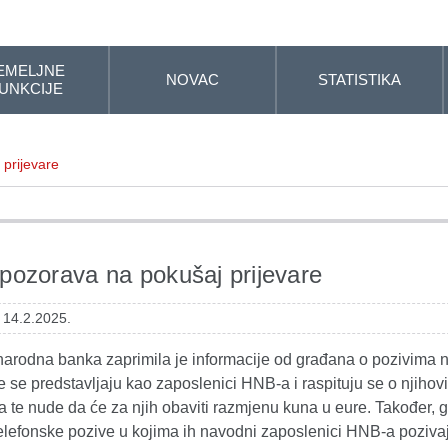
EMELJNE
NOVAC
STATISTIKA
UNKCIJE
prijevare
ozorava na pokušaj prijevare
 14.2.2025.
narodna banka zaprimila je informacije od građana o pozivima 
 se predstavljaju kao zaposlenici HNB-a i raspituju se o njihov
 te nude da će za njih obaviti razmjenu kuna u eure. Također, 
i telefonske pozive u kojima ih navodni zaposlenici HNB-a poziva