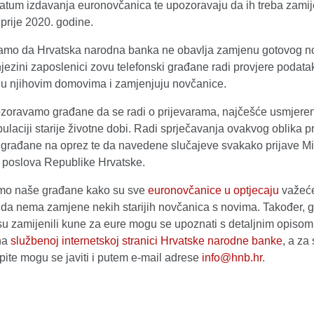
datum izdavanja euronovčanica te upozoravaju da ih treba zamij
prije 2020. godine.
mo da Hrvatska narodna banka ne obavlja zamjenu gotovog n
jezini zaposlenici zovu telefonski građane radi provjere podataka
 u njihovim domovima i zamjenjuju novčanice.
zoravamo građane da se radi o prijevarama, najčešće usmjere
laciji starije životne dobi. Radi sprječavanja ovakvog oblika pr
građane na oprez te da navedene slučajeve svakako prijave Mi
h poslova Republike Hrvatske.
mo naše građane kako su sve
euronovčanice u optjecaju
važeće
i da nema zamjene nekih starijih novčanica s novima. Također, 
isu zamijenili kune za eure mogu se upoznati s detaljnim opiso
na
službenoj internetskoj stranici Hrvatske narodne banke
, a za
ite mogu se javiti i putem e-mail adrese
info@hnb.hr
.