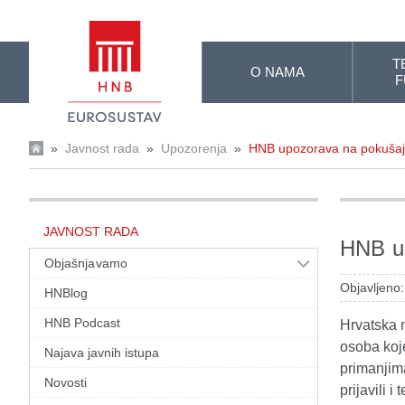
Skip to Main Content
T
O NAMA
F
»
Javnost rada
»
Upozorenja
»
HNB upozorava na pokušaj 
JAVNOST RADA
HNB up
Objašnjavamo
Objavljeno:
HNBlog
HNB Podcast
Hrvatska 
osoba koje
Najava javnih istupa
primanjima
Novosti
prijavili 