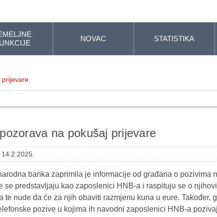
EMELJNE
NOVAC
STATISTIKA
UNKCIJE
prijevare
ozorava na pokušaj prijevare
 14.2.2025.
narodna banka zaprimila je informacije od građana o pozivima 
 se predstavljaju kao zaposlenici HNB-a i raspituju se o njihov
 te nude da će za njih obaviti razmjenu kuna u eure. Također, 
i telefonske pozive u kojima ih navodni zaposlenici HNB-a poziva