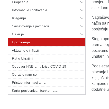
provjere 
Priopćenja
su izdane 
Informacije i očitovanja
Naglašava
Izlaganja
način da n
Savjetovanje s javnošću
posjećuju
Galerija
Stoga upo
Upozorenja
prema popu
Aktualno o inflaciji
pozivamo 
unutarnji
Rat u Ukrajini
Podsjeća
Odgovor HNB-a na krizu COVID-19
plaćanja 
Obratite nam se
koji još n
Pristup informacijama
zamjene 
dodatne up
Karta poslovnica i bankomata