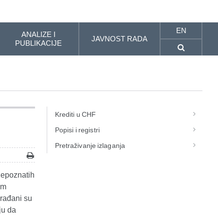
EN
ANALIZE I
JAVNOST RADA
PUBLIKACIJE
Krediti u CHF
Popisi i registri
Pretraživanje izlaganja
nepoznatih
im
građani su
ju da