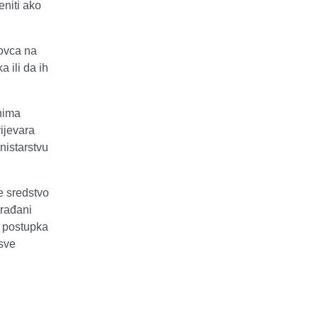
eniti ako
ovca na
 ili da ih
nima
ijevara
nistarstvu
 sredstvo
građani
m postupka
 sve