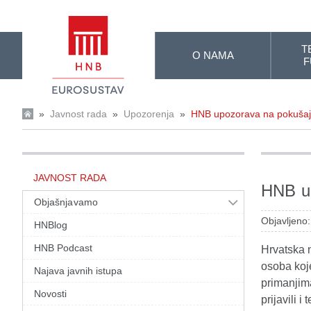
Skip to Main Content
T
O NAMA
F
»
Javnost rada
»
Upozorenja
»
HNB upozorava na pokušaj 
JAVNOST RADA
HNB up
Objašnjavamo
Objavljeno:
HNBlog
HNB Podcast
Hrvatska 
osoba koje
Najava javnih istupa
primanjima
Novosti
prijavili 