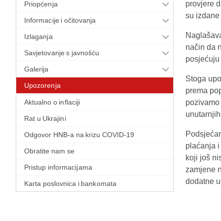
provjere 
Priopćenja
su izdane 
Informacije i očitovanja
Naglašava
Izlaganja
način da n
Savjetovanje s javnošću
posjećuju
Galerija
Stoga upo
Upozorenja
prema popu
Aktualno o inflaciji
pozivamo 
unutarnji
Rat u Ukrajini
Podsjeća
Odgovor HNB-a na krizu COVID-19
plaćanja 
Obratite nam se
koji još n
Pristup informacijama
zamjene 
dodatne up
Karta poslovnica i bankomata