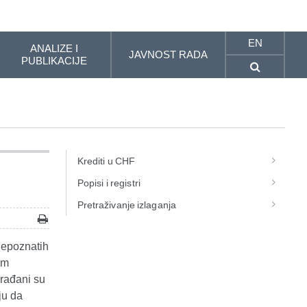
EN
ANALIZE I
JAVNOST RADA
PUBLIKACIJE
Krediti u CHF
Popisi i registri
Pretraživanje izlaganja
nepoznatih
im
građani su
ju da