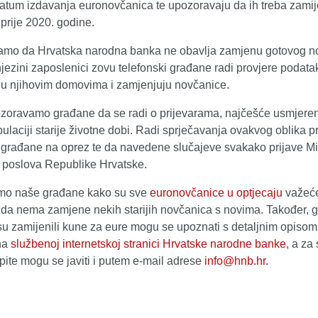
datum izdavanja euronovčanica te upozoravaju da ih treba zamij
prije 2020. godine.
mo da Hrvatska narodna banka ne obavlja zamjenu gotovog n
jezini zaposlenici zovu telefonski građane radi provjere podataka
 u njihovim domovima i zamjenjuju novčanice.
zoravamo građane da se radi o prijevarama, najčešće usmjere
laciji starije životne dobi. Radi sprječavanja ovakvog oblika pr
građane na oprez te da navedene slučajeve svakako prijave Mi
h poslova Republike Hrvatske.
mo naše građane kako su sve
euronovčanice u optjecaju
važeće
i da nema zamjene nekih starijih novčanica s novima. Također, 
isu zamijenili kune za eure mogu se upoznati s detaljnim opiso
na
službenoj internetskoj stranici Hrvatske narodne banke
, a za
ite mogu se javiti i putem e-mail adrese
info@hnb.hr
.