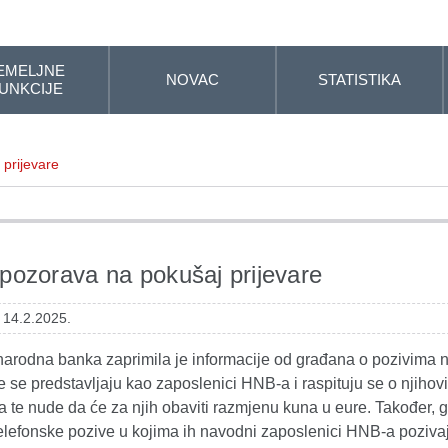
EMELJNE
NOVAC
STATISTIKA
UNKCIJE
prijevare
ozorava na pokušaj prijevare
 14.2.2025.
narodna banka zaprimila je informacije od građana o pozivima 
 se predstavljaju kao zaposlenici HNB-a i raspituju se o njihov
 te nude da će za njih obaviti razmjenu kuna u eure. Također, 
i telefonske pozive u kojima ih navodni zaposlenici HNB-a poziva