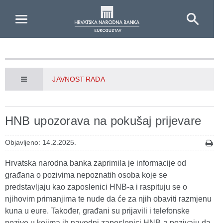
Skip to Main Content
JAVNOST RADA
HNB upozorava na pokušaj prijevare
Objavljeno: 14.2.2025.
Hrvatska narodna banka zaprimila je informacije od
građana o pozivima nepoznatih osoba koje se
predstavljaju kao zaposlenici HNB-a i raspituju se o
njihovim primanjima te nude da će za njih obaviti razmjenu
kuna u eure. Također, građani su prijavili i telefonske
pozive u kojima ih navodni zaposlenici HNB-a pozivaju da