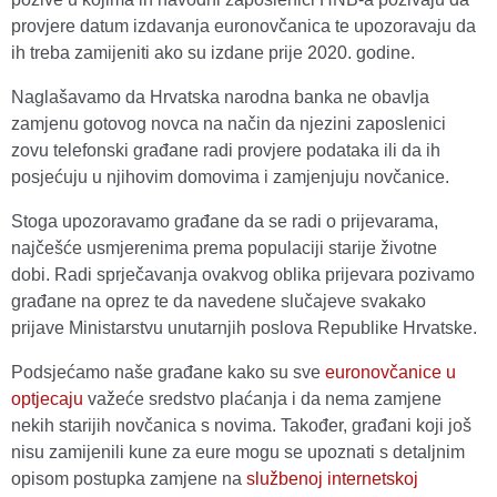
provjere datum izdavanja euronovčanica te upozoravaju da
ih treba zamijeniti ako su izdane prije 2020. godine.
Naglašavamo da Hrvatska narodna banka ne obavlja
zamjenu gotovog novca na način da njezini zaposlenici
zovu telefonski građane radi provjere podataka ili da ih
posjećuju u njihovim domovima i zamjenjuju novčanice.
Stoga upozoravamo građane da se radi o prijevarama,
najčešće usmjerenima prema populaciji starije životne
dobi. Radi sprječavanja ovakvog oblika prijevara pozivamo
građane na oprez te da navedene slučajeve svakako
prijave Ministarstvu unutarnjih poslova Republike Hrvatske.
Podsjećamo naše građane kako su sve
euronovčanice u
optjecaju
važeće sredstvo plaćanja i da nema zamjene
nekih starijih novčanica s novima. Također, građani koji još
nisu zamijenili kune za eure mogu se upoznati s detaljnim
opisom postupka zamjene na
službenoj internetskoj