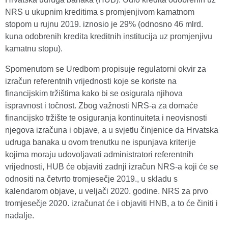
NRS u ukupnim kreditima s promjenjivom kamatnom
stopom u rujnu 2019. iznosio je 29% (odnosno 46 mlrd.
kuna odobrenih kredita kreditnih institucija uz promjenjivu
kamatnu stopu).
Spomenutom se Uredbom propisuje regulatorni okvir za
izračun referentnih vrijednosti koje se koriste na
financijskim tržištima kako bi se osigurala njihova
ispravnost i točnost. Zbog važnosti NRS-a za domaće
financijsko tržište te osiguranja kontinuiteta i neovisnosti
njegova izračuna i objave, a u svjetlu činjenice da Hrvatska
udruga banaka u ovom trenutku ne ispunjava kriterije
kojima moraju udovoljavati administratori referentnih
vrijednosti, HUB će objaviti zadnji izračun NRS-a koji će se
odnositi na četvrto tromjesečje 2019., u skladu s
kalendarom objave, u veljači 2020. godine. NRS za prvo
tromjesečje 2020. izračunat će i objaviti HNB, a to će činiti i
nadalje.