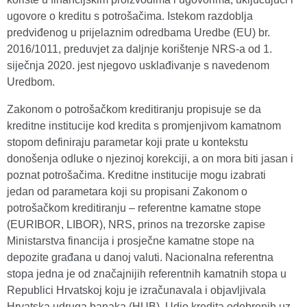
ugovore o kreditu s potrošačima. Istekom razdoblja
predviđenog u prijelaznim odredbama Uredbe (EU) br.
2016/1011, preduvjet za daljnje korištenje NRS-a od 1.
siječnja 2020. jest njegovo usklađivanje s navedenom
Uredbom.
Zakonom o potrošačkom kreditiranju propisuje se da
kreditne institucije kod kredita s promjenjivom kamatnom
stopom definiraju parametar koji prate u kontekstu
donošenja odluke o njezinoj korekciji, a on mora biti jasan i
poznat potrošačima. Kreditne institucije mogu izabrati
jedan od parametara koji su propisani Zakonom o
potrošačkom kreditiranju – referentne kamatne stope
(EURIBOR, LIBOR), NRS, prinos na trezorske zapise
Ministarstva financija i prosječne kamatne stope na
depozite građana u danoj valuti. Nacionalna referentna
stopa jedna je od značajnijih referentnih kamatnih stopa u
Republici Hrvatskoj koju je izračunavala i objavljivala
Hrvatska udruga banaka (HUB). Udio kredita odobrenih uz