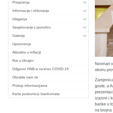
Priopćenja
Informacije i očitovanja
Izlaganja
Savjetovanje s javnošću
Galerija
Upozorenja
Aktualno o inflaciji
Rat u Ukrajini
Novinari 
Odgovor HNB-a na krizu COVID-19
okviru pr
Obratite nam se
Zamjenica
Pristup informacijama
goste, a A
prezentac
Karta poslovnica i bankomata
izazovi i 
banke u t
na brojna 