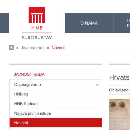
Skip to Main Content
T
O NAMA
F
»
Javnost rada
»
Novosti
JAVNOST RADA
Hrvats
Objašnjavamo
Objavljeno
HNBlog
HNB Podcast
Najava javnih istupa
Novosti