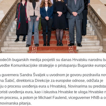
vodećih bugarskih medija posjetili su danas Hrvatsku narodnu 
ovedbe Komunikacijske strategije o pristupanju Bugarske europo
 guvernera Sandra Švaljek u uvodnom je govoru pozdravila nov
na Šabić, direktorica Direkcije za europske odnose, održala je
iju o procesu uvođenja eura u Hrvatskoj. Novinarima su predsta
koristi uvođenja eura, kao i iskustva Hrvatske te uloga Hrvatske
om procesu, a potom je Michael Faulend, viceguverner HNB-a 
novinarska pitanja.