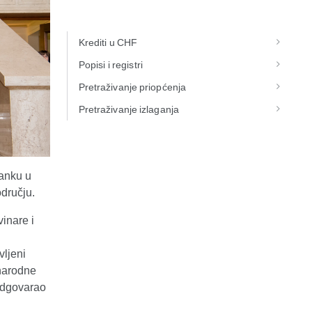
Krediti u CHF
Popisi i registri
Pretraživanje priopćenja
Pretraživanje izlaganja
banku u
dručju.
inare i
vljeni
 narodne
odgovarao