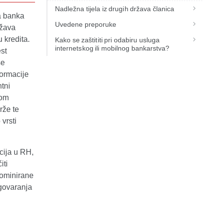
Nadležna tijela iz drugih država članica
na banka
Uvedene preporuke
ržava
 kredita.
Kako se zaštititi pri odabiru usluga
internetskog ili mobilnog bankarstva?
est
se
formacije
ntni
nom
rže te
vrsti
cija u RH,
iti
nominirane
ugovaranja