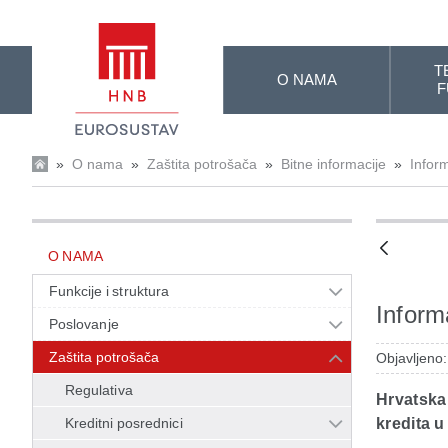
Skip to Main Content
T
O NAMA
F
»
O nama
»
Zaštita potrošača
»
Bitne informacije
»
Inform
O NAMA
Funkcije i struktura
Informa
Poslovanje
Zaštita potrošača
Objavljeno
Regulativa
Hrvatska
Kreditni posrednici
kredita u