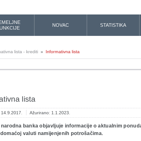
EMELJNE
NOVAC
STATISTIKA
UNKCIJE
ativna lista - krediti
»
Informativna lista
tivna lista
: 14.9.2017.
Ažurirano: 1.1.2023.
 narodna banka objavljuje informacije o aktualnim ponu
 domaćoj valuti namijenjenih potrošačima.