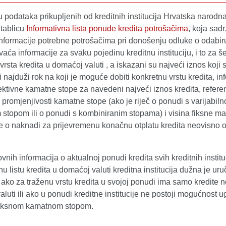
 podataka prikupljenih od kreditnih institucija Hrvatska narod
 tablicu
Informativna lista ponude kredita potrošačima
, koja sad
nformacije potrebne potrošačima pri donošenju odluke o odabiru
ća informacije za svaku pojedinu kreditnu instituciju, i to za š
vrsta kredita u domaćoj valuti , a iskazani su najveći iznos koji 
 najduži rok na koji je moguće dobiti konkretnu vrstu kredita, in
fektivne kamatne stope za navedeni najveći iznos kredita, refere
promjenjivosti kamatne stope (ako je riječ o ponudi s varijabil
stopom ili o ponudi s kombiniranim stopama) i visina fiksne ma
e o naknadi za prijevremenu konačnu otplatu kredita neovisno o 
nih informacija o aktualnoj ponudi kredita svih kreditnih institu
nu listu kredita u domaćoj valuti kreditna institucija dužna je uruč
ako za traženu vrstu kredita u svojoj ponudi ima samo kredite 
valuti ili ako u ponudi kreditne institucije ne postoji mogućnost 
 fiksnom kamatnom stopom.