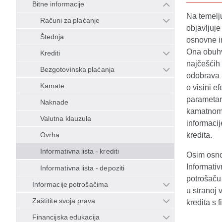
Bitne informacije
Na temelju
Računi za plaćanje
objavljuje
Štednja
osnovne i
Ona obuhva
Krediti
najčešćih 
Bezgotovinska plaćanja
odobrava i
Kamate
o visini e
parametar 
Naknade
kamatnom 
Valutna klauzula
informacij
Ovrha
kredita.
Informativna lista - krediti
Osim osnov
Informativ
Informativna lista - depoziti
potrošaču 
Informacije potrošačima
u stranoj 
Zaštitite svoja prava
kredita s
Financijska edukacija