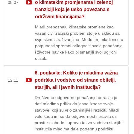
o klimatskim promjenama i zelenoj
08:07
tranziciji koja je usko povezana s
održivim financijama?
Mladi prepoznaju klimatske promjene kao
važan civilizacijski problem što je u skladu sa
svjetskim istraživanjima. Međutim, mladi nisu u
potpunosti spremni prilagoditi svoje ponašanje
i životne navike kako bi smanjili svoj ugljični
otisak.
6. poglavlje: Koliko je mladima važna
podrška i vodstvo od strane obitelji,
12:11
starijih, ali i javnih institucija?
Društveno odgovorno ponašanje odraslih je
dati mladima priliku da jasno iznose svoje
stavove, koji su vrlo zanimljivi i različiti. Mladi
vole kada im se da odgovornost i pravila uz
prostor slobode i upravo takvo vodstvo starijih i
institucija mladima daje potrebnu podršku.