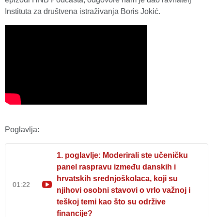
Instituta za društvena istraživanja Boris Jokić.
Poglavlja:
1. poglavlje: Moderirali ste učeničku
panel raspravu između danskih i
hrvatskih srednjoškolaca, koji su
01:22
njihovi osobni stavovi o vrlo važnoj i
teškoj temi kao što su održive
financije?