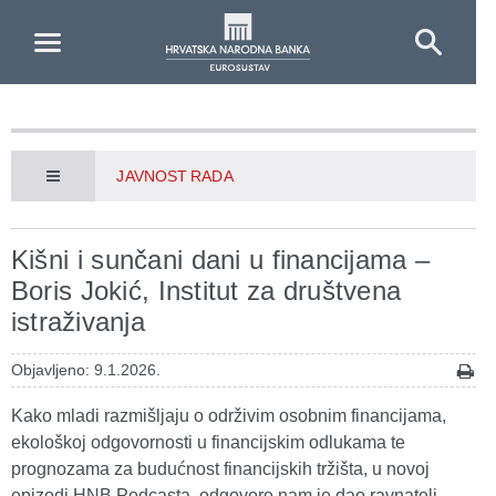
Skip to Main Content
JAVNOST RADA
Kišni i sunčani dani u financijama –
Boris Jokić, Institut za društvena
istraživanja
Objavljeno: 9.1.2026.
Kako mladi razmišljaju o održivim osobnim financijama,
ekološkoj odgovornosti u financijskim odlukama te
prognozama za budućnost financijskih tržišta, u novoj
epizodi HNB Podcasta, odgovore nam je dao ravnatelj