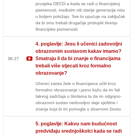
prosjeka OECD-a kada se radi o financijskoj
pismenosti, međutim niti starije generacije nisu
u boljem položaju. Sve to upućuje na zaključak
da bi smo trebali drugačije pristupiti širenju
financijske pismenosti.
4. poglavlje: Jesu li učenici zadovoljni
obrazovnim sustavom kakav imamo?
Smatraju li da bi znanje o financijama
06:27
trebali više stjecati kroz formalno
obrazovanje?
Učenici zaista žele o financijama učiti kroz
formalno obrazovanje i jasno kažu da im fali
takvog sadržaja u školama ta da im odgojno-
obrazovni sustav nedovoljno daje vještine i
znanja koja bi im pomogla u stvarnom životu.
5. poglavlje: Kakvu nam budućnost
predviđaju srednjoškolci kada se radi