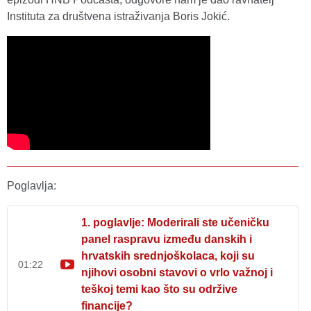
Instituta za društvena istraživanja Boris Jokić.
Poglavlja:
1. poglavlje: Moderirali ste učeničku
panel raspravu između danskih i
hrvatskih srednjoškolaca, koji su
01:22
njihovi osobni stavovi o vrlo važnoj i
teškoj temi kao što su održive
financije?