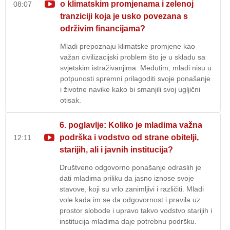
o klimatskim promjenama i zelenoj
08:07
tranziciji koja je usko povezana s
održivim financijama?
Mladi prepoznaju klimatske promjene kao
važan civilizacijski problem što je u skladu sa
svjetskim istraživanjima. Međutim, mladi nisu u
potpunosti spremni prilagoditi svoje ponašanje
i životne navike kako bi smanjili svoj ugljični
otisak.
6. poglavlje: Koliko je mladima važna
podrška i vodstvo od strane obitelji,
12:11
starijih, ali i javnih institucija?
Društveno odgovorno ponašanje odraslih je
dati mladima priliku da jasno iznose svoje
stavove, koji su vrlo zanimljivi i različiti. Mladi
vole kada im se da odgovornost i pravila uz
prostor slobode i upravo takvo vodstvo starijih i
institucija mladima daje potrebnu podršku.