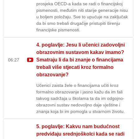
prosjeka OECD-a kada se radi o financijskoj
pismenosti, međutim niti starije generacije nisu
u boljem položaju. Sve to upućuje na zaključak
da bi smo trebali drugačije pristupiti širenju
financijske pismenosti.
4. poglavlje: Jesu li učenici zadovoljni
obrazovnim sustavom kakav imamo?
Smatraju li da bi znanje o financijama
06:27
trebali više stjecati kroz formalno
obrazovanje?
Učenici zaista žele o financijama učiti kroz
formalno obrazovanje i jasno kažu da im fali
takvog sadržaja u školama ta da im odgojno-
obrazovni sustav nedovoljno daje vještine i
znanja koja bi im pomogla u stvarnom životu.
5. poglavlje: Kakvu nam budućnost
predviđaju srednjoškolci kada se radi