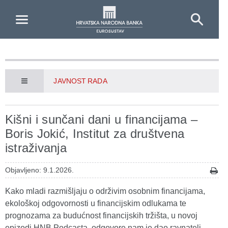
Skip to Main Content
JAVNOST RADA
Kišni i sunčani dani u financijama –
Boris Jokić, Institut za društvena
istraživanja
Objavljeno: 9.1.2026.
Kako mladi razmišljaju o održivim osobnim financijama,
ekološkoj odgovornosti u financijskim odlukama te
prognozama za budućnost financijskih tržišta, u novoj
epizodi HNB Podcasta, odgovore nam je dao ravnatelj