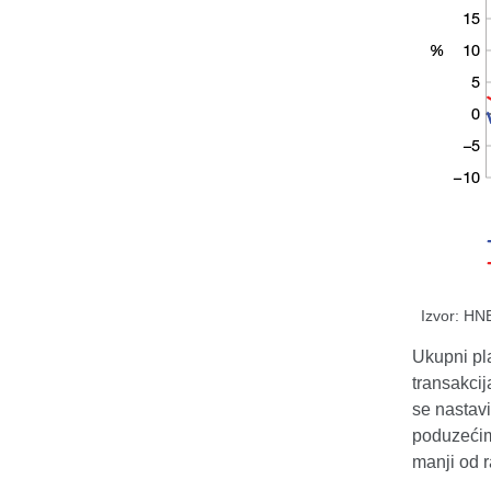
Izvor: HN
Ukupni pla
transakcij
se nastavi
poduzećima
manji od r