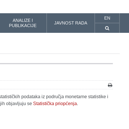
EN
ANALIZE I
JAVNOST RADA
PUBLIKACIJE
tatističkih podataka iz područja monetarne statistike i
jih objavljuju se
Statistička priopćenja
.