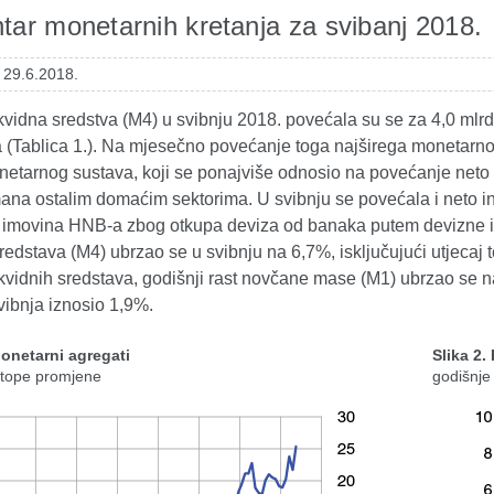
ar monetarnih kretanja za svibanj 2018.
 29.6.2018.
vidna sredstva (M4) u svibnju 2018. povećala su se za 4,0 mlrd
a (Tablica 1.). Na mjesečno povećanje toga najširega monetarno
etarnog sustava, koji se ponajviše odnosio na povećanje neto p
mana ostalim domaćim sektorima. U svibnju se povećala i neto i
imovina HNB-a zbog otkupa deviza od banaka putem devizne int
sredstava (M4) ubrzao se u svibnju na 6,7%, isključujući utjecaj 
kvidnih sredstava, godišnji rast novčane mase (M1) ubrzao se n
vibnja iznosio 1,9%.
Monetarni agregati
Slika 2.
stope promjene
godišnje