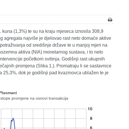
. kuna (1,3%) te su na kraju mjeseca iznosila 308,9
g agregata najviše je djelovao rast neto domaće aktive
otraživanja od središnje države te u manjoj mjeri na
nozemna aktiva (NIA) monetarnog sustava, i to neto
ervencije početkom svibnja. Godišnji rast ukupnih
tečajnih promjena (Slika 1.). Promatraju li se sastavnice
a 25,3%, dok je godišnji pad kvazinovca ublažen te je
 Plasmani
 stope promjene na osnovi transakcija