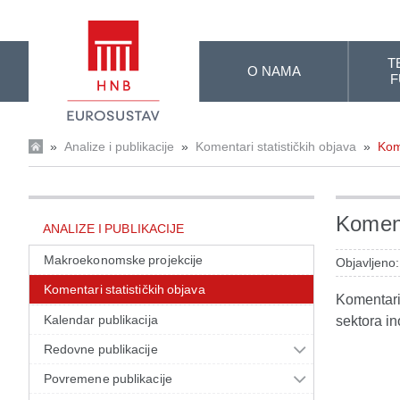
Skip to Main Content
T
O NAMA
F
»
Analize i publikacije
»
Komentari statističkih objava
»
Kom
Koment
ANALIZE I PUBLIKACIJE
Makroekonomske projekcije
Objavljeno:
Komentari statističkih objava
Komentari 
Kalendar publikacija
sektora in
Redovne publikacije
Povremene publikacije