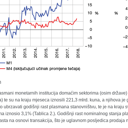
B
smani monetarnih institucija domaćim sektorima (osim države) u
a) te su na kraju mjeseca iznosili 221,3 mlrd. kuna, a njihova je
o ubrzavati godišnji rast plasmana stanovništvu, te je na kraju
 iznosio 3,1% (Tablica 2.). Godišnji rast nominalnog stanja pla
asta na osnovi transakcija, što je uglavnom posljedica prodaja