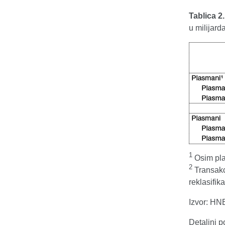
Tablica 2
u milijar
1
Osim plas
2
Transakci
reklasifik
Izvor: HN
Detaljni 