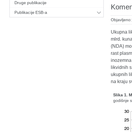
Druge publikacije
Koment
Publikacije ESB-a
Objavljeno:
Ukupna lik
mlrd. kun
(NDA) mon
rast plas
inozemna 
likvidnih 
ukupnih li
na kraju s
Slika 1. 
godišnje 