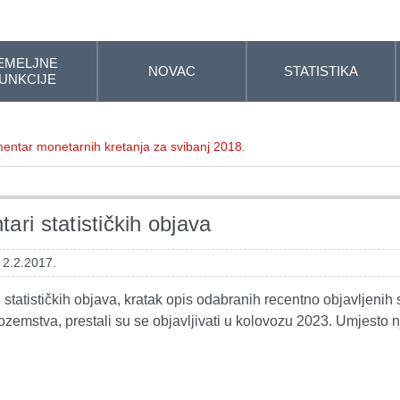
EMELJNE
NOVAC
STATISTIKA
UNKCIJE
entar monetarnih kretanja za svibanj 2018.
ari statističkih objava
 2.2.2017.
statističkih objava, kratak opis odabranih recentno objavljenih s
ozemstva, prestali su se objavljivati u kolovozu 2023. Umjesto n