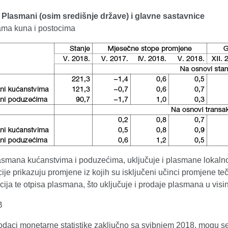
. Plasmani (osim središnje države) i glavne sastavnice
dama kuna i postocima
mana kućanstvima i poduzećima, uključuje i plasmane lokalnoj d
je prikazuju promjene iz kojih su isključeni učinci promjene teč
acija te otpisa plasmana, što uključuje i prodaje plasmana u visin
B
podaci monetarne statistike zaključno sa svibnjem 2018. mogu se