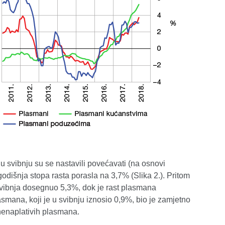
 svibnju su se nastavili povećavati (na osnovi
 godišnja stopa rasta porasla na 3,7% (Slika 2.). Pritom
 svibnja dosegnuo 5,3%, dok je rast plasmana
smana, koji je u svibnju iznosio 0,9%, bio je zamjetno
 nenaplativih plasmana.