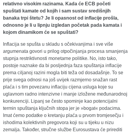
relativno visokim razinama. Kada će ECB početi
spuštati kamate od kojih i sam sustav središnjih
banaka trpi štetu? Je li opasnost od inflacije prošla,
odnosno je li u lipnju izgledan početak pada kamata i
kojom dinamikom će se spuštati?
Inflacija se spušta u skladu s očekivanjima i sve više
argumenata govori u prilog otpočinjanja procesa smanjenja
stupnja restriktivnosti monetarne politike. No, isto tako,
postoje naznake da bi posljednja faza spuštanja inflacije
prema ciljanoj razini mogla biti teža od dosadašnje. To se
prije svega odnosi na još uvijek razmjerno snažan rast
plaća i s tim povezanu inflaciju cijena usluga koje su
uglavnom radno intenzivne i manje izložene međunarodnoj
konkurenciji. Lipanj se često spominje kao potencijalni
termin spuštanja ključnih stopa jer je »bogat« podacima.
Imat ćemo podatke o kretanju plaća u prvom tromjesečju i
ishodima kolektivnih pregovora koji su u tijeku u nizu
zemalja. Također, stručne službe Eurosustava će prirediti