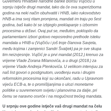
Guverneru Hrvatske narodne banke Borisu Vujčiću u
srpnju istječe drugi mandat, tako da će ova superizborna
godina na neki način obuhvatiti i HNB, iako rukovodstvo
HNB-a ima svoj ritam promjena, mandati im traju po šest
godina, baš kako bi se izbjeglo preklapanje s izbornim
procesima u državi. Ovaj put se, međutim, poklopilo da
parlamentarni izbori gotovo neposredno prethode isteku
mandata u HNB-u (Vujčiću i još troje članova Savjeta,
među kojima i zamjenici Sandri Švaljek) pa je sve skupa
tim neizvjesnije. Vujčić je u prvi mandat (2012.) krenuo za
vrijeme Vlade Zorana Milanovića, a u drugi (2018.) za
vrijeme Vlade Andreja Plenkovića. U velikom intervjuu za
naš list govori o postignutom, uvođenju eura i drugim
reformskim procesima koji su okončani, radu u Upravnom
vijeću ECB-a, te o promišljanjima o ulozi monetarne
politike u suvremenom svijetu i planovima za dalje, pri
čemu se naravno osvrće i na mogućnost trećeg mandata.
U srpnju ove godine istječe vaš drugi mandat na čelu