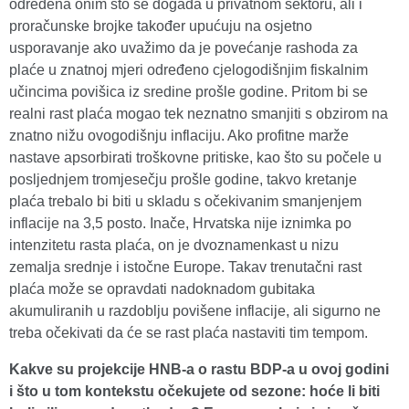
određena onim što se događa u privatnom sektoru, ali i
proračunske brojke također upućuju na osjetno
usporavanje ako uvažimo da je povećanje rashoda za
plaće u znatnoj mjeri određeno cjelogodišnjim fiskalnim
učincima povišica iz sredine prošle godine. Pritom bi se
realni rast plaća mogao tek neznatno smanjiti s obzirom na
znatno nižu ovogodišnju inflaciju. Ako profitne marže
nastave apsorbirati troškovne pritiske, kao što su počele u
posljednjem tromjesečju prošle godine, takvo kretanje
plaća trebalo bi biti u skladu s očekivanim smanjenjem
inflacije na 3,5 posto. Inače, Hrvatska nije iznimka po
intenzitetu rasta plaća, on je dvoznamenkast u nizu
zemalja srednje i istočne Europe. Takav trenutačni rast
plaća može se opravdati nadoknadom gubitaka
akumuliranih u razdoblju povišene inflacije, ali sigurno ne
treba očekivati da će se rast plaća nastaviti tim tempom.
Kakve su projekcije HNB-a o rastu BDP-a u ovoj godini
i što u tom kontekstu očekujete od sezone: hoće li biti