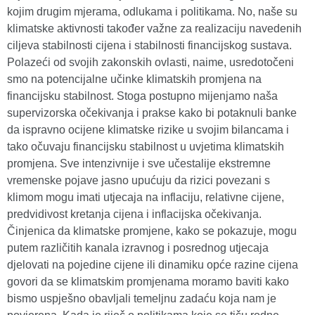
kojim drugim mjerama, odlukama i politikama. No, naše su
klimatske aktivnosti također važne za realizaciju navedenih
ciljeva stabilnosti cijena i stabilnosti financijskog sustava.
Polazeći od svojih zakonskih ovlasti, naime, usredotočeni
smo na potencijalne učinke klimatskih promjena na
financijsku stabilnost. Stoga postupno mijenjamo naša
supervizorska očekivanja i prakse kako bi potaknuli banke
da ispravno ocijene klimatske rizike u svojim bilancama i
tako očuvaju financijsku stabilnost u uvjetima klimatskih
promjena. Sve intenzivnije i sve učestalije ekstremne
vremenske pojave jasno upućuju da rizici povezani s
klimom mogu imati utjecaja na inflaciju, relativne cijene,
predvidivost kretanja cijena i inflacijska očekivanja.
Činjenica da klimatske promjene, kako se pokazuje, mogu
putem različitih kanala izravnog i posrednog utjecaja
djelovati na pojedine cijene ili dinamiku opće razine cijena
govori da se klimatskim promjenama moramo baviti kako
bismo uspješno obavljali temeljnu zadaću koja nam je