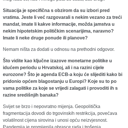
Situacija je specifična s obzirom da su izbori pred
vratima. Jeste li već razgovarali s nekim vezano za treći
mandat, imate li kakve informacije, možda jamstva u
nekim hipotetskim političkim scenarijima, naravno?
Imate li neke druge ponude ili planove?
Nemam ništa za dodati u odnosu na prethodni odgovor.
Što vidite kao ključne izazove monetarne politike u
idućem periodu u Hrvatskoj, ali i na razini cijele
eurozone? Što je agenda ECB-a koju će slijediti kako bi
pridonio općem blagostanju u Europi? Koje su to po
vama politike za koje se vrijedi zalagati i provoditi ih s
razine središnjih banaka?
Svijet se brzo i nepovratno mijenja. Geopolitička
fragmentacija dovodi do trgovinskih restrikcija, povećava
volatilnost cijena sirovina i unosi opću neizvjesnost.
Pandemija je promijenila obrasce rada i trošenja.