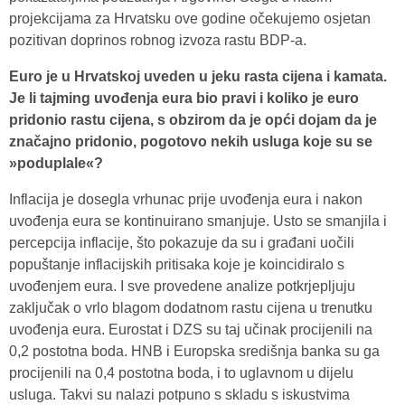
projekcijama za Hrvatsku ove godine očekujemo osjetan
pozitivan doprinos robnog izvoza rastu BDP-a.
Euro je u Hrvatskoj uveden u jeku rasta cijena i kamata.
Je li tajming uvođenja eura bio pravi i koliko je euro
pridonio rastu cijena, s obzirom da je opći dojam da je
značajno pridonio, pogotovo nekih usluga koje su se
»poduplale«?
Inflacija je dosegla vrhunac prije uvođenja eura i nakon
uvođenja eura se kontinuirano smanjuje. Usto se smanjila i
percepcija inflacije, što pokazuje da su i građani uočili
popuštanje inflacijskih pritisaka koje je koincidiralo s
uvođenjem eura. I sve provedene analize potkrjepljuju
zaključak o vrlo blagom dodatnom rastu cijena u trenutku
uvođenja eura. Eurostat i DZS su taj učinak procijenili na
0,2 postotna boda. HNB i Europska središnja banka su ga
procijenili na 0,4 postotna boda, i to uglavnom u dijelu
usluga. Takvi su nalazi potpuno s skladu s iskustvima