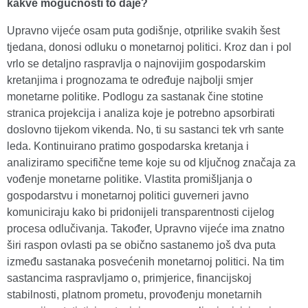
kakve mogućnosti to daje?
Upravno vijeće osam puta godišnje, otprilike svakih šest
tjedana, donosi odluku o monetarnoj politici. Kroz dan i pol
vrlo se detaljno raspravlja o najnovijim gospodarskim
kretanjima i prognozama te određuje najbolji smjer
monetarne politike. Podlogu za sastanak čine stotine
stranica projekcija i analiza koje je potrebno apsorbirati
doslovno tijekom vikenda. No, ti su sastanci tek vrh sante
leda. Kontinuirano pratimo gospodarska kretanja i
analiziramo specifične teme koje su od ključnog značaja za
vođenje monetarne politike. Vlastita promišljanja o
gospodarstvu i monetarnoj politici guverneri javno
komuniciraju kako bi pridonijeli transparentnosti cijelog
procesa odlučivanja. Također, Upravno vijeće ima znatno
širi raspon ovlasti pa se obično sastanemo još dva puta
između sastanaka posvećenih monetarnoj politici. Na tim
sastancima raspravljamo o, primjerice, financijskoj
stabilnosti, platnom prometu, provođenju monetarnih