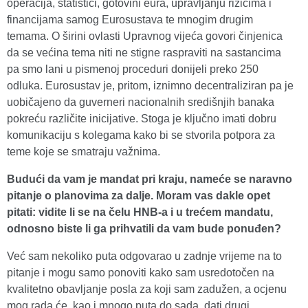
operacija, statistici, gotovini eura, upravljanju rizicima i
financijama samog Eurosustava te mnogim drugim
temama. O širini ovlasti Upravnog vijeća govori činjenica
da se većina tema niti ne stigne raspraviti na sastancima
pa smo lani u pismenoj proceduri donijeli preko 250
odluka. Eurosustav je, pritom, iznimno decentraliziran pa je
uobičajeno da guverneri nacionalnih središnjih banaka
pokreću različite inicijative. Stoga je ključno imati dobru
komunikaciju s kolegama kako bi se stvorila potpora za
teme koje se smatraju važnima.
Budući da vam je mandat pri kraju, nameće se naravno
pitanje o planovima za dalje. Moram vas dakle opet
pitati: vidite li se na čelu HNB-a i u trećem mandatu,
odnosno biste li ga prihvatili da vam bude ponuđen?
Već sam nekoliko puta odgovarao u zadnje vrijeme na to
pitanje i mogu samo ponoviti kako sam usredotočen na
kvalitetno obavljanje posla za koji sam zadužen, a ocjenu
mog rada će, kao i mnogo puta do sada, dati drugi.