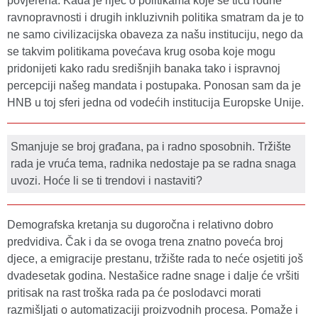
povjerena. Kada je riječ o politikama koje se tiču rodne
ravnopravnosti i drugih inkluzivnih politika smatram da je to
ne samo civilizacijska obaveza za našu instituciju, nego da
se takvim politikama povećava krug osoba koje mogu
pridonijeti kako radu središnjih banaka tako i ispravnoj
percepciji našeg mandata i postupaka. Ponosan sam da je
HNB u toj sferi jedna od vodećih institucija Europske Unije.
Smanjuje se broj građana, pa i radno sposobnih. Tržište
rada je vruća tema, radnika nedostaje pa se radna snaga
uvozi. Hoće li se ti trendovi i nastaviti?
Demografska kretanja su dugoročna i relativno dobro
predvidiva. Čak i da se ovoga trena znatno poveća broj
djece, a emigracije prestanu, tržište rada to neće osjetiti još
dvadesetak godina. Nestašice radne snage i dalje će vršiti
pritisak na rast troška rada pa će poslodavci morati
razmišljati o automatizaciji proizvodnih procesa. Pomaže i