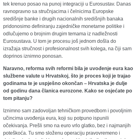
tek krenuo posao na punoj integraciji u Eurosustav. Danas
ravnopravno sa stručnjacima i čelnicima Europske
središnje banke i drugih nacionalnih središnjih banaka
pridonosimo definiranju zajedničke monetarne politike i
odlučujemo o brojnim drugim temama iz nadležnosti
Eurosustava. U tom je procesu još jednom došla do
izražaja stručnost i profesionalnost svih kolega, na čiji sam
doprinos iznimno ponosan.
Naravno, reforma svih reformi bila je uvođenje eura kao
službene valute u Hrvatskoj, što je proces koji je trajao
godinama te je uspješno okončan – Hrvatska je dulje
od godinu dana članica eurozone. Kako se osjećate po
tom pitanju?
Iznimno sam zadovoljan tehničkom provedbom i povoljnim
učincima uvođenja eura, koji su potpuno ispunili
očekivanja. Prešli smo na euro vrlo glatko, bez i najmanjih
poteškoća. Tu smo složenu operaciju pravovremeno i