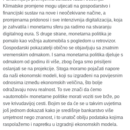
Klimatske promjene mogu utjecati na gospodarstvo i
financijski sustav na nove i neočekivane načine, a
promjenama pridonosi i sve intenzivnija digitalizacija, koja
je zahvatila i monetarnu sferu pa radimo na stvaranju
digitalnog eura. S druge strane, monetarna politika je
pomalo kao vožnja automobila s pogledom u retrovizor.
Gospodarski pokazatelji obično se objavljuju sa znatnim
vremenskim odmakom. I sama monetarna politika djeluje s
odmakom od godinu ili više, zbog čega smo prisiljeni
oslanjati se na projekcije. Stoga moramo pojačati napore
da naši ekonomski modeli, koji su izgrađeni na povijesnim
odnosima između ekonomskih veličina, što bolje
odražavaju novu realnost. To sve znači da ćemo
»automobil« monetarne politike morati voziti sve brže, po
sve krivudavijoj cesti. Bojim se da će se u takvim uvjetima
još jednom dokazati kako je središnje bankarstvo više
umjetnost nego znanost, i to unatoč obilju podataka kojima
raspolažemo i napretku u izgradnji ekonomskih modela.