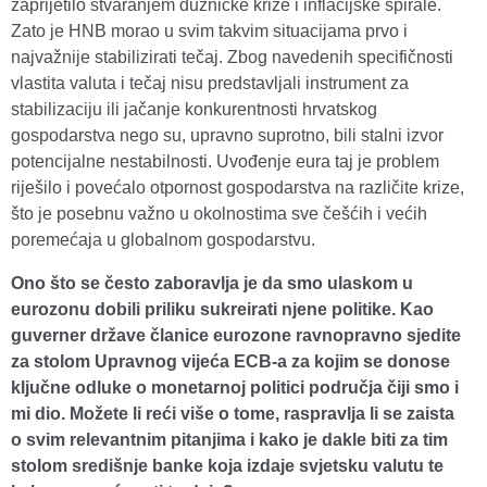
zaprijetilo stvaranjem dužničke krize i inflacijske spirale.
Zato je HNB morao u svim takvim situacijama prvo i
najvažnije stabilizirati tečaj. Zbog navedenih specifičnosti
vlastita valuta i tečaj nisu predstavljali instrument za
stabilizaciju ili jačanje konkurentnosti hrvatskog
gospodarstva nego su, upravno suprotno, bili stalni izvor
potencijalne nestabilnosti. Uvođenje eura taj je problem
riješilo i povećalo otpornost gospodarstva na različite krize,
što je posebnu važno u okolnostima sve češćih i većih
poremećaja u globalnom gospodarstvu.
Ono što se često zaboravlja je da smo ulaskom u
eurozonu dobili priliku sukreirati njene politike. Kao
guverner države članice eurozone ravnopravno sjedite
za stolom Upravnog vijeća ECB-a za kojim se donose
ključne odluke o monetarnoj politici područja čiji smo i
mi dio. Možete li reći više o tome, raspravlja li se zaista
o svim relevantnim pitanjima i kako je dakle biti za tim
stolom središnje banke koja izdaje svjetsku valutu te