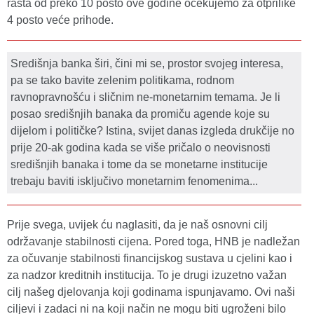
rasta od preko 10 posto ove godine očekujemo za otprilike
4 posto veće prihode.
Središnja banka širi, čini mi se, prostor svojeg interesa,
pa se tako bavite zelenim politikama, rodnom
ravnopravnošću i sličnim ne-monetarnim temama. Je li
posao središnjih banaka da promiču agende koje su
dijelom i političke? Istina, svijet danas izgleda drukčije no
prije 20-ak godina kada se više pričalo o neovisnosti
središnjih banaka i tome da se monetarne institucije
trebaju baviti isključivo monetarnim fenomenima...
Prije svega, uvijek ću naglasiti, da je naš osnovni cilj
održavanje stabilnosti cijena. Pored toga, HNB je nadležan
za očuvanje stabilnosti financijskog sustava u cjelini kao i
za nadzor kreditnih institucija. To je drugi izuzetno važan
cilj našeg djelovanja koji godinama ispunjavamo. Ovi naši
ciljevi i zadaci ni na koji način ne mogu biti ugroženi bilo