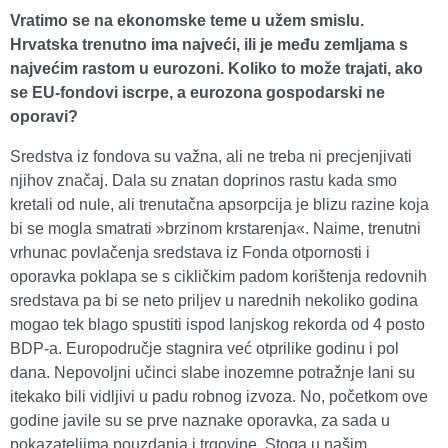
Vratimo se na ekonomske teme u užem smislu.
Hrvatska trenutno ima najveći, ili je među zemljama s
najvećim rastom u eurozoni. Koliko to može trajati, ako
se EU-fondovi iscrpe, a eurozona gospodarski ne
oporavi?
Sredstva iz fondova su važna, ali ne treba ni precjenjivati
njihov značaj. Dala su znatan doprinos rastu kada smo
kretali od nule, ali trenutačna apsorpcija je blizu razine koja
bi se mogla smatrati »brzinom krstarenja«. Naime, trenutni
vrhunac povlačenja sredstava iz Fonda otpornosti i
oporavka poklapa se s cikličkim padom korištenja redovnih
sredstava pa bi se neto priljev u narednih nekoliko godina
mogao tek blago spustiti ispod lanjskog rekorda od 4 posto
BDP-a. Europodručje stagnira već otprilike godinu i pol
dana. Nepovoljni učinci slabe inozemne potražnje lani su
itekako bili vidljivi u padu robnog izvoza. No, početkom ove
godine javile su se prve naznake oporavka, za sada u
pokazateljima pouzdanja i trgovine. Stoga u našim