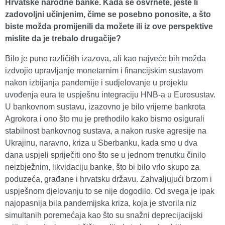
Hrvatske narodne banke. Kada se osvrnete, jeste li
zadovoljni učinjenim, čime se posebno ponosite, a što
biste možda promijenili da možete ili iz ove perspektive
mislite da je trebalo drugačije?
Bilo je puno različitih izazova, ali kao najveće bih možda
izdvojio upravljanje monetarnim i financijskim sustavom
nakon izbijanja pandemije i sudjelovanje u projektu
uvođenja eura te uspješnu integraciju HNB-a u Eurosustav.
U bankovnom sustavu, izazovno je bilo vrijeme bankrota
Agrokora i ono što mu je prethodilo kako bismo osigurali
stabilnost bankovnog sustava, a nakon ruske agresije na
Ukrajinu, naravno, kriza u Sberbanku, kada smo u dva
dana uspjeli spriječiti ono što se u jednom trenutku činilo
neizbježnim, likvidaciju banke, što bi bilo vrlo skupo za
poduzeća, građane i hrvatsku državu. Zahvaljujući brzom i
uspješnom djelovanju to se nije dogodilo. Od svega je ipak
najopasnija bila pandemijska kriza, koja je stvorila niz
simultanih poremećaja kao što su snažni deprecijacijski