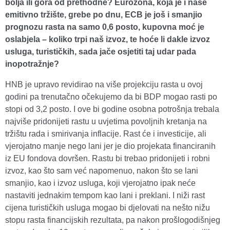
bolja ili gora od prethodne? Eurozona, koja je i naše
emitivno tržište, grebe po dnu, ECB je još i smanjio
prognozu rasta na samo 0,6 posto, kupovna moć je
oslabjela – koliko trpi naš izvoz, te hoće li dakle izvoz
usluga, turističkih, sada jače osjetiti taj udar pada
inopotražnje?
HNB je upravo revidirao na više projekciju rasta u ovoj
godini pa trenutačno očekujemo da bi BDP mogao rasti po
stopi od 3,2 posto. I ove bi godine osobna potrošnja trebala
najviše pridonijeti rastu u uvjetima povoljnih kretanja na
tržištu rada i smirivanja inflacije. Rast će i investicije, ali
vjerojatno manje nego lani jer je dio projekata financiranih
iz EU fondova dovršen. Rastu bi trebao pridonijeti i robni
izvoz, kao što sam već napomenuo, nakon što se lani
smanjio, kao i izvoz usluga, koji vjerojatno ipak neće
nastaviti jednakim tempom kao lani i preklani. I niži rast
cijena turističkih usluga mogao bi djelovati na nešto nižu
stopu rasta financijskih rezultata, pa nakon prošlogodišnjeg