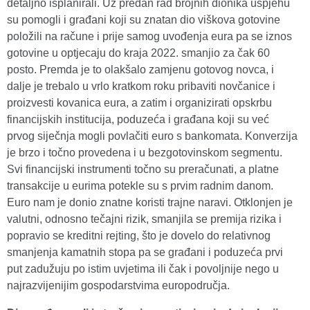
detaljno isplanirali. Uz predan rad brojnih dionika uspjehu
su pomogli i građani koji su znatan dio viškova gotovine
položili na račune i prije samog uvođenja eura pa se iznos
gotovine u optjecaju do kraja 2022. smanjio za čak 60
posto. Premda je to olakšalo zamjenu gotovog novca, i
dalje je trebalo u vrlo kratkom roku pribaviti novčanice i
proizvesti kovanica eura, a zatim i organizirati opskrbu
financijskih institucija, poduzeća i građana koji su već
prvog siječnja mogli povlačiti euro s bankomata. Konverzija
je brzo i točno provedena i u bezgotovinskom segmentu.
Svi financijski instrumenti točno su preračunati, a platne
transakcije u eurima potekle su s prvim radnim danom.
Euro nam je donio znatne koristi trajne naravi. Otklonjen je
valutni, odnosno tečajni rizik, smanjila se premija rizika i
popravio se kreditni rejting, što je dovelo do relativnog
smanjenja kamatnih stopa pa se građani i poduzeća prvi
put zadužuju po istim uvjetima ili čak i povoljnije nego u
najrazvijenijim gospodarstvima europodručja.