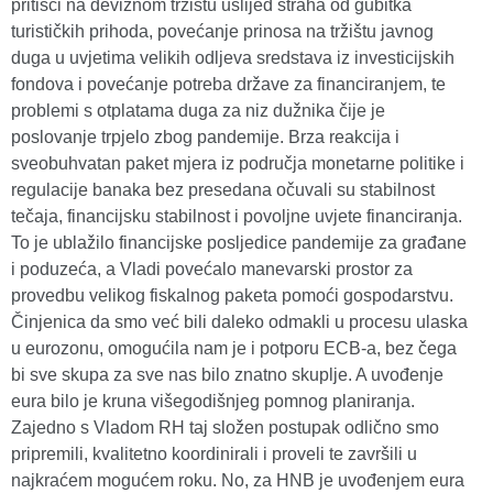
pritisci na deviznom tržištu uslijed straha od gubitka
turističkih prihoda, povećanje prinosa na tržištu javnog
duga u uvjetima velikih odljeva sredstava iz investicijskih
fondova i povećanje potreba države za financiranjem, te
problemi s otplatama duga za niz dužnika čije je
poslovanje trpjelo zbog pandemije. Brza reakcija i
sveobuhvatan paket mjera iz područja monetarne politike i
regulacije banaka bez presedana očuvali su stabilnost
tečaja, financijsku stabilnost i povoljne uvjete financiranja.
To je ublažilo financijske posljedice pandemije za građane
i poduzeća, a Vladi povećalo manevarski prostor za
provedbu velikog fiskalnog paketa pomoći gospodarstvu.
Činjenica da smo već bili daleko odmakli u procesu ulaska
u eurozonu, omogućila nam je i potporu ECB-a, bez čega
bi sve skupa za sve nas bilo znatno skuplje. A uvođenje
eura bilo je kruna višegodišnjeg pomnog planiranja.
Zajedno s Vladom RH taj složen postupak odlično smo
pripremili, kvalitetno koordinirali i proveli te završili u
najkraćem mogućem roku. No, za HNB je uvođenjem eura