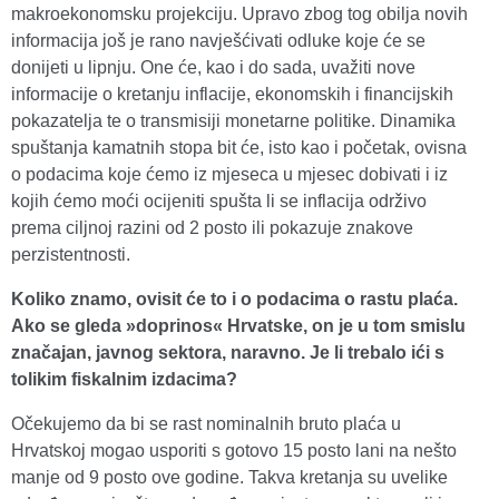
makroekonomsku projekciju. Upravo zbog tog obilja novih
informacija još je rano navješćivati odluke koje će se
donijeti u lipnju. One će, kao i do sada, uvažiti nove
informacije o kretanju inflacije, ekonomskih i financijskih
pokazatelja te o transmisiji monetarne politike. Dinamika
spuštanja kamatnih stopa bit će, isto kao i početak, ovisna
o podacima koje ćemo iz mjeseca u mjesec dobivati i iz
kojih ćemo moći ocijeniti spušta li se inflacija održivo
prema ciljnoj razini od 2 posto ili pokazuje znakove
perzistentnosti.
Koliko znamo, ovisit će to i o podacima o rastu plaća.
Ako se gleda »doprinos« Hrvatske, on je u tom smislu
značajan, javnog sektora, naravno. Je li trebalo ići s
tolikim fiskalnim izdacima?
Očekujemo da bi se rast nominalnih bruto plaća u
Hrvatskoj mogao usporiti s gotovo 15 posto lani na nešto
manje od 9 posto ove godine. Takva kretanja su uvelike