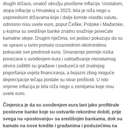
drugih država, unatoč okružju povišene inflacije. Uostalom,
stopa inflacije u Hrvatskoj u 2023. bila je niža nego u
usporedivim državama koje i dalje koriste vlastitu valutu,
odnosno nisu uvele euro, poput Češke, Poljske i Mađarske,
u kojima su središnje banke znatno snažnije povećale
kamatne stope. Drugim riječima, svi podaci pokazuju da su
se upravo u ovim pomalo izvanrednim okolnostima
pokazale sve prednosti eura. Smanjenje premije rizika
povezane s uvođenjem eura i usklađivanje monetarnog
okvira zaštitili su građane i poduzeća od znatnijeg
pogoršanja uvjeta financiranja, a bojazni zbog moguće
deprecijacije tečaja postale su stvar prošlosti. U isto
vrijeme inflacija je bila niža nego u zemljama koje nisu
uvele euro.
Činjenica je da su uvođenjem eura lani jako profitirale
poslovne banke koje su ostvarile rekordne dobiti, prije
svega na »poslovanju« sa središnjim bankama, dok su
kamate na nove kredite i građanima i poduzećima na