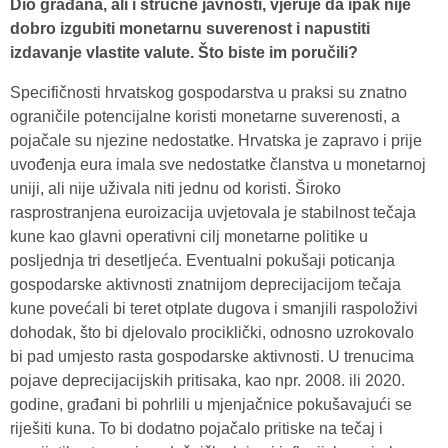
Dio građana, ali i stručne javnosti, vjeruje da ipak nije
dobro izgubiti monetarnu suverenost i napustiti
izdavanje vlastite valute. Što biste im poručili?
Specifičnosti hrvatskog gospodarstva u praksi su znatno
ograničile potencijalne koristi monetarne suverenosti, a
pojačale su njezine nedostatke. Hrvatska je zapravo i prije
uvođenja eura imala sve nedostatke članstva u monetarnoj
uniji, ali nije uživala niti jednu od koristi. Široko
rasprostranjena euroizacija uvjetovala je stabilnost tečaja
kune kao glavni operativni cilj monetarne politike u
posljednja tri desetljeća. Eventualni pokušaji poticanja
gospodarske aktivnosti znatnijom deprecijacijom tečaja
kune povećali bi teret otplate dugova i smanjili raspoloživi
dohodak, što bi djelovalo prociklički, odnosno uzrokovalo
bi pad umjesto rasta gospodarske aktivnosti. U trenucima
pojave deprecijacijskih pritisaka, kao npr. 2008. ili 2020.
godine, građani bi pohrlili u mjenjačnice pokušavajući se
riješiti kuna. To bi dodatno pojačalo pritiske na tečaj i