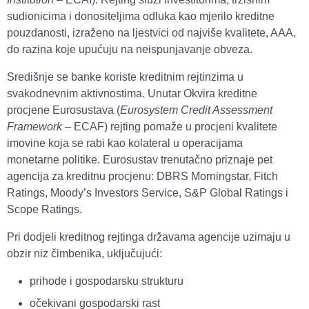
sudionicima i donositeljima odluka kao mjerilo kreditne
pouzdanosti, izraženo na ljestvici od najviše kvalitete, AAA,
do razina koje upućuju na neispunjavanje obveza.
Središnje se banke koriste kreditnim rejtinzima u
svakodnevnim aktivnostima. Unutar Okvira kreditne
procjene Eurosustava (
Eurosystem Credit Assessment
Framework
– ECAF) rejting pomaže u procjeni kvalitete
imovine koja se rabi kao kolateral u operacijama
monetarne politike. Eurosustav trenutačno priznaje pet
agencija za kreditnu procjenu: DBRS Morningstar, Fitch
Ratings, Moody’s Investors Service, S&P Global Ratings i
Scope Ratings.
Pri dodjeli kreditnog rejtinga državama agencije uzimaju u
obzir niz čimbenika, uključujući:
prihode i gospodarsku strukturu
očekivani gospodarski rast