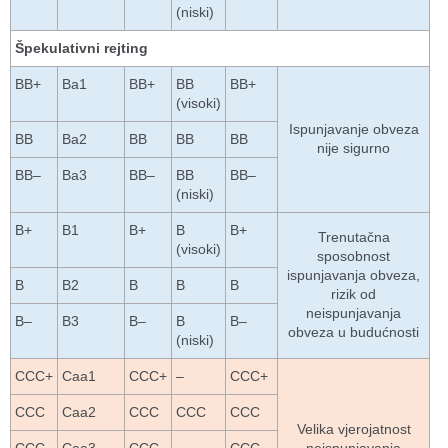
(niski)
Špekulativni rejting
BB+
Ba1
BB+
BB
BB+
(visoki)
Ispunjavanje obveza
BB
Ba2
BB
BB
BB
nije sigurno
BB–
Ba3
BB–
BB
BB–
(niski)
B+
B1
B+
B
B+
Trenutačna
(visoki)
sposobnost
ispunjavanja obveza,
B
B2
B
B
B
rizik od
neispunjavanja
B–
B3
B–
B
B–
obveza u budućnosti
(niski)
CCC+
Caa1
CCC+
–
CCC+
CCC
Caa2
CCC
CCC
CCC
Velika vjerojatnost