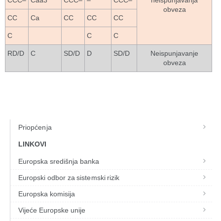
CCC–
Caa3
CCC–
–
CCC–
neispunjavanja
obveza
CC
Ca
CC
CC
CC
C
C
C
RD/D
C
SD/D
D
SD/D
Neispunjavanje
obveza
Priopćenja
LINKOVI
Europska središnja banka
Europski odbor za sistemski rizik
Europska komisija
Vijeće Europske unije