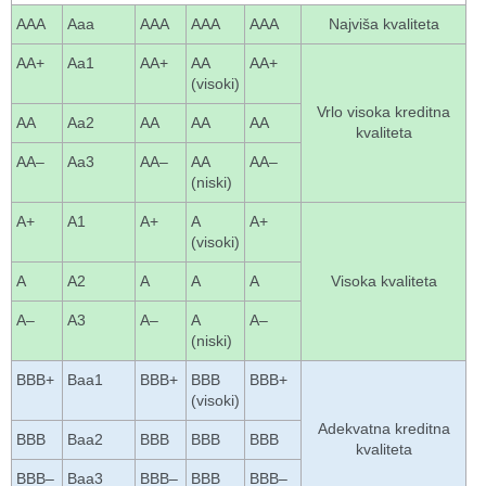
AAA
Aaa
AAA
AAA
AAA
Najviša kvaliteta
AA+
Aa1
AA+
AA
AA+
(visoki)
Vrlo visoka kreditna
AA
Aa2
AA
AA
AA
kvaliteta
AA–
Aa3
AA–
AA
AA–
(niski)
A+
A1
A+
A
A+
(visoki)
A
A2
A
A
A
Visoka kvaliteta
A–
A3
A–
A
A–
(niski)
BBB+
Baa1
BBB+
BBB
BBB+
(visoki)
Adekvatna kreditna
BBB
Baa2
BBB
BBB
BBB
kvaliteta
BBB–
Baa3
BBB–
BBB
BBB–