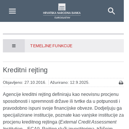
Skip to Main Content
TEMELJNE FUNKCIJE
Kreditni rejting
Objavljeno: 27.10.2016.
Ažurirano: 12.9.2025.
Agencije kreditni rejting definiraju kao neovisnu procjenu
sposobnosti i spremnosti države ili tvrtke da u potpunosti i
pravodobno ispuni svoje financijske obveze. Dodjeljuju ga
specijalizirane institucije, poznate kao vanjske institucije za
procjenu kreditnog rejtinga (
External Credit Assessment
Institution
– ECAI). Rejting služi investitorima, tržišnim