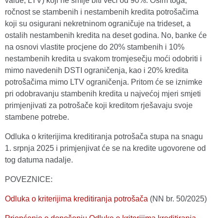
value, LTV) koji ne smije biti veći od 90%. Osim toga,
ročnost se stambenih i nestambenih kredita potrošačima
koji su osigurani nekretninom ograničuje na trideset, a
ostalih nestambenih kredita na deset godina. No, banke će
na osnovi vlastite procjene do 20% stambenih i 10%
nestambenih kredita u svakom tromjesečju moći odobriti i
mimo navedenih DSTI ograničenja, kao i 20% kredita
potrošačima mimo LTV ograničenja. Pritom će se iznimke
pri odobravanju stambenih kredita u najvećoj mjeri smjeti
primjenjivati za potrošače koji kreditom rješavaju svoje
stambene potrebe.
Odluka o kriterijima kreditiranja potrošača stupa na snagu
1. srpnja 2025 i primjenjivat će se na kredite ugovorene od
tog datuma nadalje.
POVEZNICE:
Odluka o kriterijima kreditiranja potrošača
(NN br. 50/2025)