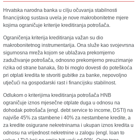
Hrvatska narodna banka u cilju očuvanja stabilnosti
financijskog sustava uvela je nove makrobonitetne mjere
kojima ograničuje kriterije kreditiranja potrošača.
Ograničenja kriterija kreditiranja važan su dio
makrobonitetnog instrumentarija. Ona služe kao svojevrsna
sigurnosna mreža kojom se ublažava prekomjerno
zaduživanje potrošača, odnosno prekomjerno preuzimanje
rizika od strane banaka, što bi moglo dovesti do poteškoća
pri otplati kredita te stvoriti gubitke za banke, nepovoljno
utječući na gospodarski rast i financijsku stabilnost.
Odlukom o kriterijima kreditiranja potrošača HNB
ograničuje iznos mjesečne otplate duga u odnosu na
dohodak potrošača (engl. debt service to income, DSTI) na
najviše 45% za stambene i 40% za nestambene kredite, a
za kredite osigurane nekretninama i ukupan iznos kredita u
odnosu na vrijednost nekretnine u zalogu (engl. loan to