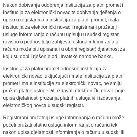
Nakon dobivanja odobrenja institucija za platni promet i
institucija za elektronički novac te dobivanja rješenja o
upisu u registar mala institucija za platni promet, mala
institucija za elektronički novac i registrirani pružatelj
usluge informiranja o računu upisuju u sudski registar
(ovisno o podnositelju zahtjeva, usluga informiranja o
računu može biti upisana i u obrtni registar) djelatnost za
koju su dobili rješenje od Hrvatske narodne banke.
Institucija za platni promet odnosno institucija za
elektronički novac, uključujući i male institucije za platni
promet i male institucije za elektronički novac, ne smiju
pružati platne usluge i/ili izdavati elektronički novac prije
upisa djelatnosti pružanja platnih usluga i/ili izdavanja
elektroničkog novca u sudski registar.
Registrirani pružatelj usluge informiranja o računu može
početi pružati platnu uslugu informiranja o računu tek
nakon upisa djelatnosti informiranja o računu u sudski ili