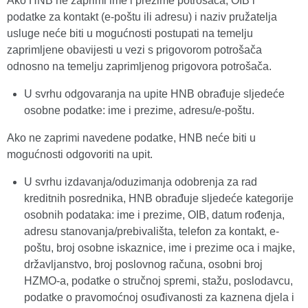
Ako HNB ne zaprimi ime i prezime potrošača, OIB i
podatke za kontakt (e-poštu ili adresu) i naziv pružatelja
usluge neće biti u mogućnosti postupati na temelju
zaprimljene obavijesti u vezi s prigovorom potrošača
odnosno na temelju zaprimljenog prigovora potrošača.
U svrhu odgovaranja na upite HNB obrađuje sljedeće
osobne podatke: ime i prezime, adresu/e-poštu.
Ako ne zaprimi navedene podatke, HNB neće biti u
mogućnosti odgovoriti na upit.
U svrhu izdavanja/oduzimanja odobrenja za rad
kreditnih posrednika, HNB obrađuje sljedeće kategorije
osobnih podataka: ime i prezime, OIB, datum rođenja,
adresu stanovanja/prebivališta, telefon za kontakt, e-
poštu, broj osobne iskaznice, ime i prezime oca i majke,
državljanstvo, broj poslovnog računa, osobni broj
HZMO-a, podatke o stručnoj spremi, stažu, poslodavcu,
podatke o pravomoćnoj osuđivanosti za kaznena djela i