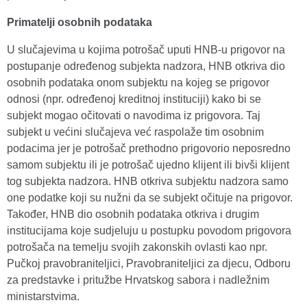
Primatelji osobnih podataka
U slučajevima u kojima potrošač uputi HNB-u prigovor na
postupanje određenog subjekta nadzora, HNB otkriva dio
osobnih podataka onom subjektu na kojeg se prigovor
odnosi (npr. određenoj kreditnoj instituciji) kako bi se
subjekt mogao očitovati o navodima iz prigovora. Taj
subjekt u većini slučajeva već raspolaže tim osobnim
podacima jer je potrošač prethodno prigovorio neposredno
samom subjektu ili je potrošač ujedno klijent ili bivši klijent
tog subjekta nadzora. HNB otkriva subjektu nadzora samo
one podatke koji su nužni da se subjekt očituje na prigovor.
Također, HNB dio osobnih podataka otkriva i drugim
institucijama koje sudjeluju u postupku povodom prigovora
potrošača na temelju svojih zakonskih ovlasti kao npr.
Pučkoj pravobraniteljici, Pravobraniteljici za djecu, Odboru
za predstavke i pritužbe Hrvatskog sabora i nadležnim
ministarstvima.