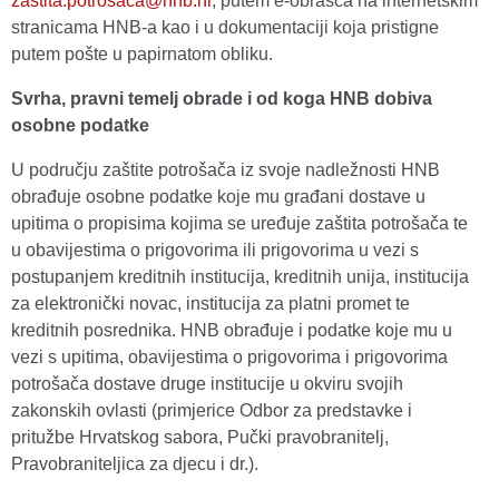
zastita.potrosaca@hnb.hr
, putem e-obrasca na internetskim
stranicama HNB-a kao i u dokumentaciji koja pristigne
putem pošte u papirnatom obliku.
Svrha, pravni temelj obrade i od koga HNB dobiva
osobne podatke
U području zaštite potrošača iz svoje nadležnosti HNB
obrađuje osobne podatke koje mu građani dostave u
upitima o propisima kojima se uređuje zaštita potrošača te
u obavijestima o prigovorima ili prigovorima u vezi s
postupanjem kreditnih institucija, kreditnih unija, institucija
za elektronički novac, institucija za platni promet te
kreditnih posrednika. HNB obrađuje i podatke koje mu u
vezi s upitima, obavijestima o prigovorima i prigovorima
potrošača dostave druge institucije u okviru svojih
zakonskih ovlasti (primjerice Odbor za predstavke i
pritužbe Hrvatskog sabora, Pučki pravobranitelj,
Pravobraniteljica za djecu i dr.).