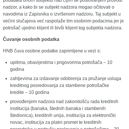
podataka onom subjektu nad čijim se poslovanjem provodi
nadzor, a kako bi se subjekt nadzora mogao očitovati o
navodima iz Zapisnika o izvršenom nadzoru. Taj subjekt u
većini slučajeva već raspolaže tim osobnim podacima jer je
potrošač ujedno klijent ili bivši klijent tog subjekta nadzora.
Čuvanje osobnih podatka
HNB čuva osobne podatke zaprimljene u vezi s:
upitima, obavijestima i prigovorima potrošača – 10
godina
zahtjevima za izdavanje odobrenja za pružanje usluga
kreditnog posredovanja za stambene potrošačke
kredite – 10 godina
provođenjem nadzora nad zakonitošću rada kreditnih
institucija (banaka, štednih banaka i stambenih
štedionica), kreditnih unija, institucija za elektronički
novac, institucija za platni promet te kreditnih