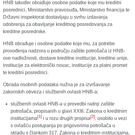
HNB također obrađuje osobne podatke koje mu kreditni
posrednici, Ministarstvo pravosuđa, Ministarstvo financija te
Državni inspektorat dostavljaju u svrhu izdavanja
odobrenja za obavljanje kreditnog posredovanja za
kreditne posrednike.
HNB obrađuje i osobne podatke koje mu, za potrebe
provođenja nadzora u području zaštite potrošača iz HNB-
ove nadležnosti, dostave kreditne institucije, kreditne unije,
institucije za elektronički novac, institucije za platni promet
te kreditni posrednici.
Obrada osobnih podataka nužna je za izvršavanje
zakonskih obveza i službenih ovlasti HNB-a:
službenih ovlasti HNB-a u provedbi radnji zaštite
potrošača, propisanih u glavi XXIII. Zakona o kreditnim
[1]
[2]
institucijama
i u nizu drugih propisa
, osobito u vezi
s ovlašću postupanja po prigovorima potrošača u
skladu s člankom 317. Zakona o kreditnim institucijama,