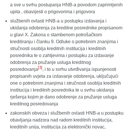
a sve u svrhu postupanja HNB-a povodom zaprimljenih
upita , obavijesti o prigovorima i prigovora
službenih ovlasti HNB-a u postupku izdavanja i
ukidanja odobrenja za kreditne posrednike propisanom
u glavi X. Zakona o stambenom potrošačkom
kreditiranju i članku 9. Odluke o potrebnim znanjima i
stručnosti osoblja kreditnih institucija i kreditnih
posrednika te o zahtjevima i postupku za izdavanje
odobrenja za pružanje usluga kreditnog
[3]
posredovanja
, i to u svrhu utvrđivanja ispunjenosti
propisanih uvjeta za izdavanje odobrenja, uključujući
one o potrebnim znanjima i stručnosti osoblja kreditnih
institucija i kreditnih posrednika te u svrhu ukidanja
rješenja kojim je dano odobrenje za pružanje usluga
kreditnog posredovanja
zakonskih obveza i službenih ovlasti HNB-a u postupku
obavljanja nadzora nad radom kreditnih institucija,
kreditnih unija, institucija za elektronički novac,