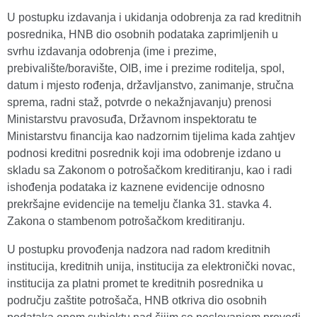
U postupku izdavanja i ukidanja odobrenja za rad kreditnih
posrednika, HNB dio osobnih podataka zaprimljenih u
svrhu izdavanja odobrenja (ime i prezime,
prebivalište/boravište, OIB, ime i prezime roditelja, spol,
datum i mjesto rođenja, državljanstvo, zanimanje, stručna
sprema, radni staž, potvrde o nekažnjavanju) prenosi
Ministarstvu pravosuđa, Državnom inspektoratu te
Ministarstvu financija kao nadzornim tijelima kada zahtjev
podnosi kreditni posrednik koji ima odobrenje izdano u
skladu sa Zakonom o potrošačkom kreditiranju, kao i radi
ishođenja podataka iz kaznene evidencije odnosno
prekršajne evidencije na temelju članka 31. stavka 4.
Zakona o stambenom potrošačkom kreditiranju.
U postupku provođenja nadzora nad radom kreditnih
institucija, kreditnih unija, institucija za elektronički novac,
institucija za platni promet te kreditnih posrednika u
području zaštite potrošača, HNB otkriva dio osobnih