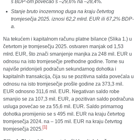
s BDP-om povećao s –29,6% na –28,4%.
Stanje bruto inozemnog duga na kraju četvrtog
tromjesečja 2025. iznosi 62,2 mlrd. EUR ili 67,2% BDP-
a.
Na tekućem i kapitalnom računu platne bilance (Slika 1.) u
četvrtom je tromjesečju 2025. ostvaren manjak od 1,53
mlrd. EUR, što znači smanjenje manjka za 248 mil. EUR u
odnosu na isto tromjesečje prethodne godine.
Tome su
najviše pridonijeli podračun sekundarnog dohotka i
kapitalnih transakcija, čija su se pozitivna salda povećala u
odnosu na isto tromjesečje prošle godine za 373,3 mil.
EUR odnosno 311,6 mil. EUR. Negativan saldo robe
smanjio se za 107,3 mil. EUR, a pozitivan saldo podračuna
usluga povećao se za 55,6 mil. EUR. Saldo primarnog
dohotka promijenio se s 495 mil. EUR na kraju četvrtog
tromjesečja 2024. na – 105 mil. EUR na kraju četvrtog
[1]
tromjesečja 2025.