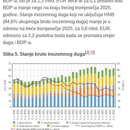
BDP-a, što je za 1,3 mlrd. EUR veće te za 0,1 postotni bod
BDP-a manje nego na kraju trećeg tromjesečja 2025.
godine. Stanje inozemnog duga koji ne uključuje HNB
(84,6% ukupnoga bruto inozemnog duga) manje je u
odnosu na treće tromjesečje 2025. za 0,8 mlrd. EUR,
odnosno za 2,2 postotna boda kada se promatra omjer
duga i BDP-a.
[2]
[3]
Slika 5. Stanje bruto inozemnog duga