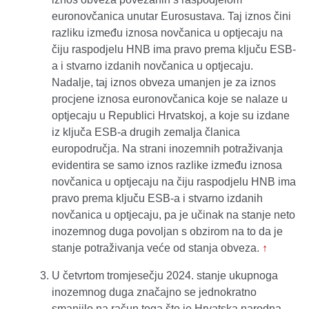
euronovčanica unutar Eurosustava. Taj iznos čini
razliku između iznosa novčanica u optjecaju na
čiju raspodjelu HNB ima pravo prema ključu ESB-
a i stvarno izdanih novčanica u optjecaju.
Nadalje, taj iznos obveza umanjen je za iznos
procjene iznosa euronovčanica koje se nalaze u
optjecaju u Republici Hrvatskoj, a koje su izdane
iz ključa ESB-a drugih zemalja članica
europodručja. Na strani inozemnih potraživanja
evidentira se samo iznos razlike između iznosa
novčanica u optjecaju na čiju raspodjelu HNB ima
pravo prema ključu ESB-a i stvarno izdanih
novčanica u optjecaju, pa je učinak na stanje neto
inozemnog duga povoljan s obzirom na to da je
stanje potraživanja veće od stanja obveza.
↑
U četvrtom tromjesečju 2024. stanje ukupnoga
inozemnog duga značajno se jednokratno
smanjilo na račun toga što je Hrvatska narodna