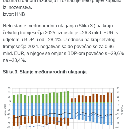
računa u danom razdoblju ili označuje neto priljev kapitala
iz inozemstva.
Izvor: HNB
Neto stanje međunarodnih ulaganja (Slika 3.) na kraju
četvrtog tromjesečja 2025. iznosilo je
–
26,3 mlrd. EUR, s
udjelom u BDP-u od –28,4%. U odnosu na kraj četvrtog
tromjesečja 2024. negativan saldo povećao se za 0,86
mlrd. EUR, a njegov se omjer s BDP-om povećao s –29,6%
na –28,4%.
Slika 3. Stanje međunarodnih ulaganja