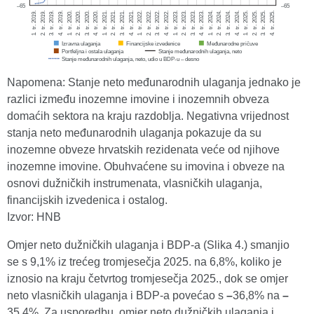
Napomena: Stanje neto međunarodnih ulaganja jednako je
razlici između inozemne imovine i inozemnih obveza
domaćih sektora na kraju razdoblja. Negativna vrijednost
stanja neto međunarodnih ulaganja pokazuje da su
inozemne obveze hrvatskih rezidenata veće od njihove
inozemne imovine. Obuhvaćene su imovina i obveze na
osnovi dužničkih instrumenata, vlasničkih ulaganja,
financijskih izvedenica i ostalog.
Izvor: HNB
Omjer neto dužničkih ulaganja i BDP-a (Slika 4.) smanjio
se s 9,1% iz trećeg tromjesečja 2025. na 6,8%, koliko je
iznosio na kraju četvrtog tromjesečja 2025., dok se omjer
neto vlasničkih ulaganja i BDP-a povećao s
–
36,8% na
–
35,4%. Za usporedbu, omjer neto dužničkih ulaganja i