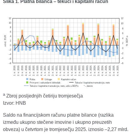
Slika 1. Pl
atna bilanca – tekući i kapitalni račun
a
Zbroj posljednjih četiriju tromjesečja
Izvor: HNB
Saldo na financijskom računu platne bilance (razlika
između ukupno stečene imovine i ukupno preuzetih
obveza) u četvrtom je tromjesečju 2025. iznosio
–
2,27 mlrd.