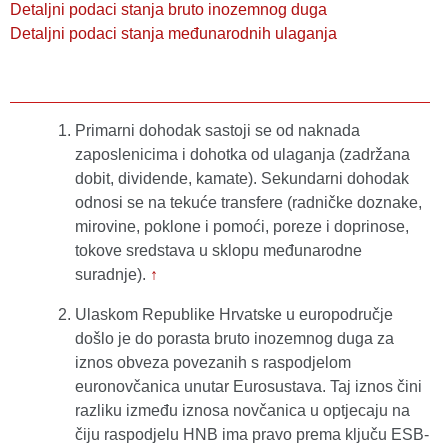
Detaljni podaci stanja bruto inozemnog duga
Detaljni podaci stanja međunarodnih ulaganja
Primarni dohodak sastoji se od naknada
zaposlenicima i dohotka od ulaganja (zadržana
dobit, dividende, kamate). Sekundarni dohodak
odnosi se na tekuće transfere (radničke doznake,
mirovine, poklone i pomoći, poreze i doprinose,
tokove sredstava u sklopu međunarodne
suradnje).
↑
Ulaskom Republike Hrvatske u europodručje
došlo je do porasta bruto inozemnog duga za
iznos obveza povezanih s raspodjelom
euronovčanica unutar Eurosustava. Taj iznos čini
razliku između iznosa novčanica u optjecaju na
čiju raspodjelu HNB ima pravo prema ključu ESB-