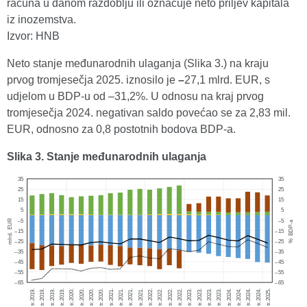
računa u danom razdoblju ili označuje neto priljev kapitala
iz inozemstva.
Izvor: HNB
Neto stanje međunarodnih ulaganja (Slika 3.) na kraju
prvog tromjesečja 2025. iznosilo je
–
27,1 mlrd. EUR, s
udjelom u BDP-u od –31,2%. U odnosu na kraj prvog
tromjesečja 2024. negativan saldo povećao se za 2,83 mil.
EUR, odnosno za 0,8 postotnih bodova BDP-a.
Slika 3. Stanje međunarodnih ulaganja