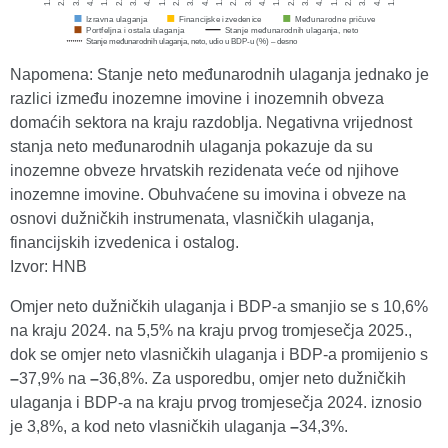
Napomena: Stanje neto međunarodnih ulaganja jednako je
razlici između inozemne imovine i inozemnih obveza
domaćih sektora na kraju razdoblja. Negativna vrijednost
stanja neto međunarodnih ulaganja pokazuje da su
inozemne obveze hrvatskih rezidenata veće od njihove
inozemne imovine. Obuhvaćene su imovina i obveze na
osnovi dužničkih instrumenata, vlasničkih ulaganja,
financijskih izvedenica i ostalog.
Izvor: HNB
Omjer neto dužničkih ulaganja i BDP-a smanjio se s 10,6%
na kraju 2024. na 5,5% na kraju prvog tromjesečja 2025.,
dok se omjer neto vlasničkih ulaganja i BDP-a promijenio s
–
37,9% na
–
36,8%. Za usporedbu, omjer neto dužničkih
ulaganja i BDP-a na kraju prvog tromjesečja 2024. iznosio
je 3,8%, a kod neto vlasničkih ulaganja
–
34,3%.