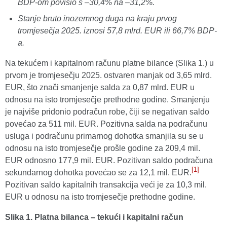
BDP-om povisio s –30,4% na –31,2%.
Stanje bruto inozemnog duga na kraju prvog
tromjesečja 2025. iznosi 57,8 mlrd. EUR ili 66,7% BDP-
a.
Na tekućem i kapitalnom računu platne bilance (Slika 1.) u
prvom je tromjesečju 2025. ostvaren manjak od 3,65 mlrd.
EUR, što znači smanjenje salda za 0,87 mlrd. EUR u
odnosu na isto tromjesečje prethodne godine.
Smanjenju
je najviše pridonio podračun robe, čiji se negativan saldo
povećao za 511 mil. EUR. Pozitivna salda na podračunu
usluga i podračunu primarnog dohotka smanjila su se u
odnosu na isto tromjesečje prošle godine za 209,4 mil.
EUR odnosno 177,9 mil. EUR. Pozitivan saldo podračuna
[1]
sekundarnog dohotka povećao se za 12,1 mil. EUR.
Pozitivan saldo kapitalnih transakcija veći je za 10,3 mil.
EUR u odnosu na isto tromjesečje prethodne godine.
Slika 1. Pl
atna bilanca – tekući i kapitalni račun