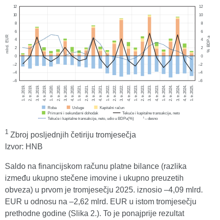
1
Zbroj posljednjih četiriju tromjesečja
Izvor: HNB
Saldo na financijskom računu platne bilance (razlika
između ukupno stečene imovine i ukupno preuzetih
obveza) u prvom je tromjesečju 2025. iznosio –4,09 mlrd.
EUR u odnosu na –2,62 mlrd. EUR u istom tromjesečju
prethodne godine (Slika 2.). To je ponajprije rezultat