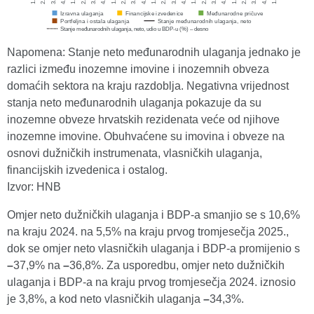
Napomena: Stanje neto međunarodnih ulaganja jednako je
razlici između inozemne imovine i inozemnih obveza
domaćih sektora na kraju razdoblja. Negativna vrijednost
stanja neto međunarodnih ulaganja pokazuje da su
inozemne obveze hrvatskih rezidenata veće od njihove
inozemne imovine. Obuhvaćene su imovina i obveze na
osnovi dužničkih instrumenata, vlasničkih ulaganja,
financijskih izvedenica i ostalog.
Izvor: HNB
Omjer neto dužničkih ulaganja i BDP-a smanjio se s 10,6%
na kraju 2024. na 5,5% na kraju prvog tromjesečja 2025.,
dok se omjer neto vlasničkih ulaganja i BDP-a promijenio s
–
37,9% na
–
36,8%. Za usporedbu, omjer neto dužničkih
ulaganja i BDP-a na kraju prvog tromjesečja 2024. iznosio
je 3,8%, a kod neto vlasničkih ulaganja
–
34,3%.