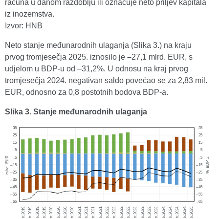
računa u danom razdoblju ili označuje neto priljev kapitala
iz inozemstva.
Izvor: HNB
Neto stanje međunarodnih ulaganja (Slika 3.) na kraju
prvog tromjesečja 2025. iznosilo je
–
27,1 mlrd. EUR, s
udjelom u BDP-u od –31,2%. U odnosu na kraj prvog
tromjesečja 2024. negativan saldo povećao se za 2,83 mil.
EUR, odnosno za 0,8 postotnih bodova BDP-a.
Slika 3. Stanje međunarodnih ulaganja