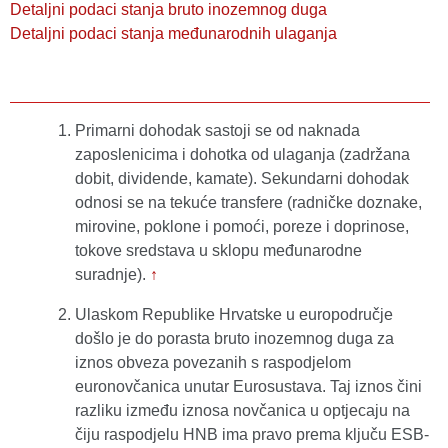
Detaljni podaci stanja bruto inozemnog duga
Detaljni podaci stanja međunarodnih ulaganja
Primarni dohodak sastoji se od naknada
zaposlenicima i dohotka od ulaganja (zadržana
dobit, dividende, kamate). Sekundarni dohodak
odnosi se na tekuće transfere (radničke doznake,
mirovine, poklone i pomoći, poreze i doprinose,
tokove sredstava u sklopu međunarodne
suradnje).
↑
Ulaskom Republike Hrvatske u europodručje
došlo je do porasta bruto inozemnog duga za
iznos obveza povezanih s raspodjelom
euronovčanica unutar Eurosustava. Taj iznos čini
razliku između iznosa novčanica u optjecaju na
čiju raspodjelu HNB ima pravo prema ključu ESB-