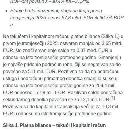
BDP-om povisio s –30,4% na –31,2%.
Stanje bruto inozemnog duga na kraju prvog
tromjesečja 2025. iznosi 57,8 mlrd. EUR ili 66,7% BDP-
a.
Na tekućem i kapitalnom računu platne bilance (Slika 1.) u
prvom je tromjesečju 2025. ostvaren manjak od 3,65 mlrd.
EUR, što znači smanjenje salda za 0,87 mlrd. EUR u
odnosu na isto tromjesečje prethodne godine.
Smanjenju
je najviše pridonio podračun robe, čiji se negativan saldo
povećao za 511 mil. EUR. Pozitivna salda na podračunu
usluga i podračunu primarnog dohotka smanjila su se u
odnosu na isto tromjesečje prošle godine za 209,4 mil.
EUR odnosno 177,9 mil. EUR. Pozitivan saldo podračuna
[1]
sekundarnog dohotka povećao se za 12,1 mil. EUR.
Pozitivan saldo kapitalnih transakcija veći je za 10,3 mil.
EUR u odnosu na isto tromjesečje prethodne godine.
Slika 1. Pl
atna bilanca – tekući i kapitalni račun