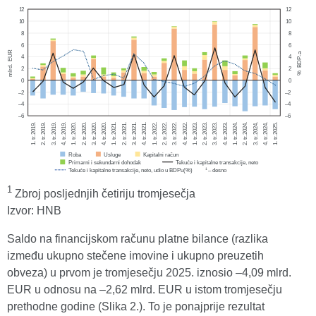
1
Zbroj posljednjih četiriju tromjesečja
Izvor: HNB
Saldo na financijskom računu platne bilance (razlika
između ukupno stečene imovine i ukupno preuzetih
obveza) u prvom je tromjesečju 2025. iznosio –4,09 mlrd.
EUR u odnosu na –2,62 mlrd. EUR u istom tromjesečju
prethodne godine (Slika 2.). To je ponajprije rezultat