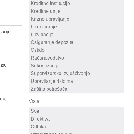
canje
 za
tnoj
Vrsta