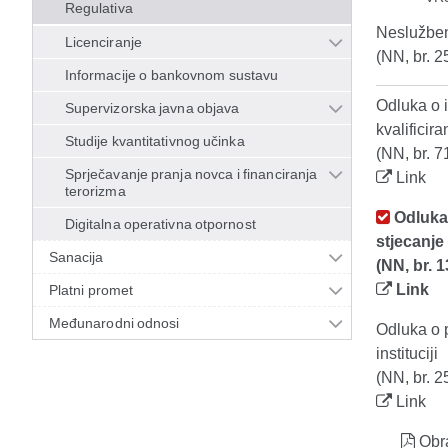
Regulativa
Neslužben
Licenciranje
(NN, br. 2
Informacije o bankovnom sustavu
Odluka o 
Supervizorska javna objava
kvalificira
Studije kvantitativnog učinka
(NN, br. 7
Sprječavanje pranja novca i financiranja
Link
terorizma
Odluka 
Digitalna operativna otpornost
stjecanje 
Sanacija
(NN, br. 1
Link
Platni promet
Međunarodni odnosi
Odluka o p
instituciji
(NN, br. 2
Link
Obra