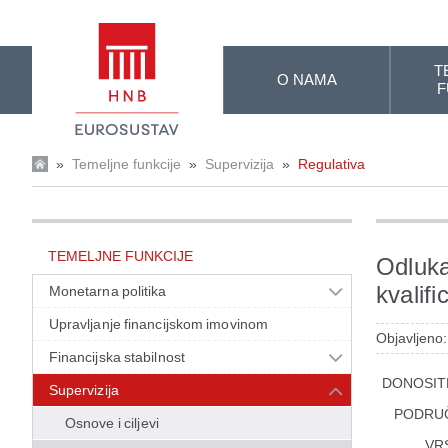
Skip to Main Content
T
O NAMA
F
»
Temeljne funkcije
»
Supervizija
»
Regulativa
TEMELJNE FUNKCIJE
Odluka
kvalifi
Monetarna politika
Upravljanje financijskom imovinom
Objavljeno
Financijska stabilnost
DONOSIT
Supervizija
PODRU
Osnove i ciljevi
VR