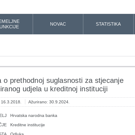
EMELJNE
NOVAC
STATISTIKA
UNKCIJE
 o prethodnoj suglasnosti za stjecanje
ciranog udjela u kreditnoj instituciji
: 16.3.2018.
Ažurirano: 30.9.2024.
ELJ
Hrvatska narodna banka
ČJE
Kreditne institucije
STA
Odluka