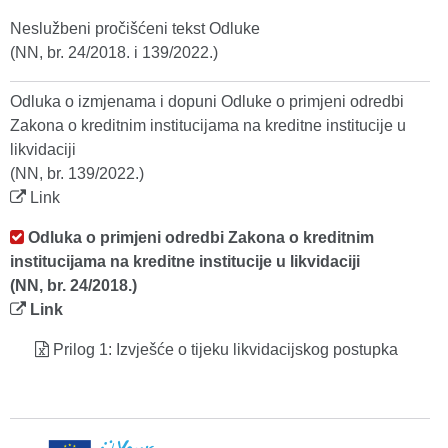
Neslužbeni pročišćeni tekst Odluke
(NN, br. 24/2018. i 139/2022.)
Odluka o izmjenama i dopuni Odluke o primjeni odredbi
Zakona o kreditnim institucijama na kreditne institucije u
likvidaciji
(NN, br. 139/2022.)
Link
Odluka o primjeni odredbi Zakona o kreditnim
institucijama na kreditne institucije u likvidaciji
(NN, br. 24/2018.)
Link
Prilog 1: Izvješće o tijeku likvidacijskog postupka