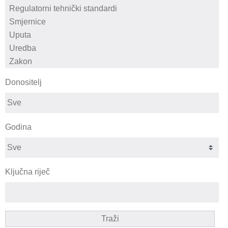
Donositelj
Godina
Ključna riječ
Traži