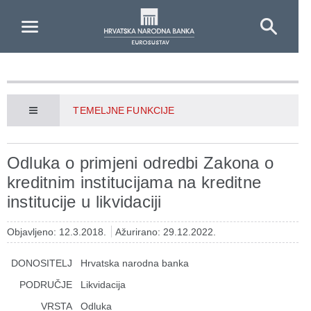
Skip to Main Content
TEMELJNE FUNKCIJE
Odluka o primjeni odredbi Zakona o
kreditnim institucijama na kreditne
institucije u likvidaciji
Objavljeno: 12.3.2018.
Ažurirano: 29.12.2022.
DONOSITELJ
Hrvatska narodna banka
PODRUČJE
Likvidacija
VRSTA
Odluka