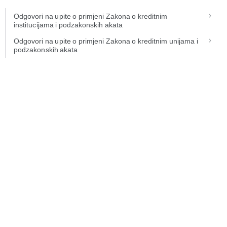
Odgovori na upite o primjeni Zakona o kreditnim
institucijama i podzakonskih akata
Odgovori na upite o primjeni Zakona o kreditnim unijama i
podzakonskih akata