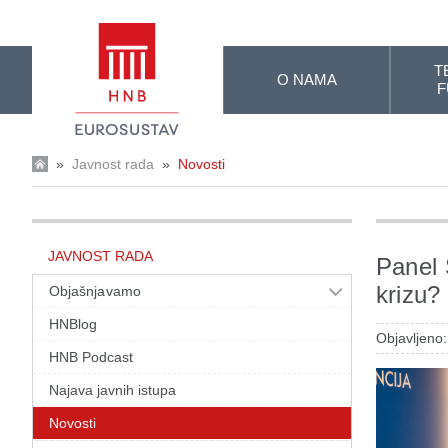
Skip to Main Content
T
O NAMA
F
»
Javnost rada
»
Novosti
JAVNOST RADA
Panel 
krizu?
Objašnjavamo
HNBlog
Objavljeno:
HNB Podcast
Najava javnih istupa
Novosti