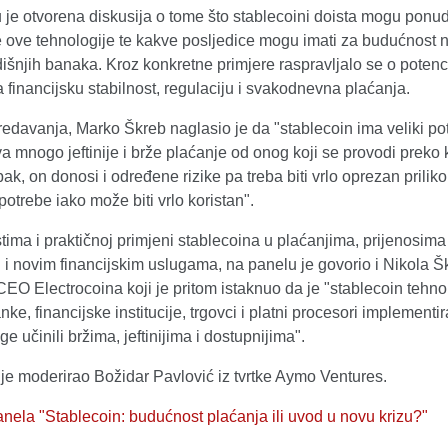
je otvorena diskusija o tome što stablecoini doista mogu ponudi
e ove tehnologije te kakve posljedice mogu imati za budućnost n
išnjih banaka. Kroz konkretne primjere raspravljalo se o potenc
a financijsku stabilnost, regulaciju i svakodnevna plaćanja.
edavanja, Marko Škreb naglasio je da "stablecoin ima veliki pot
mnogo jeftinije i brže plaćanje od onog koji se provodi preko 
pak, on donosi i određene rizike pa treba biti vrlo oprezan prilik
otrebe iako može biti vrlo koristan".
ima i praktičnoj primjeni stablecoina u plaćanjima, prijenosima
i i novim financijskim uslugama, na panelu je govorio i Nikola Šk
CEO Electrocoina koji je pritom istaknuo da je "stablecoin tehno
nke, financijske institucije, trgovci i platni procesori implementir
ge učinili bržima, jeftinijima i dostupnijima".
je moderirao Božidar Pavlović iz tvrtke Aymo Ventures.
nela "Stablecoin: budućnost plaćanja ili uvod u novu krizu?"