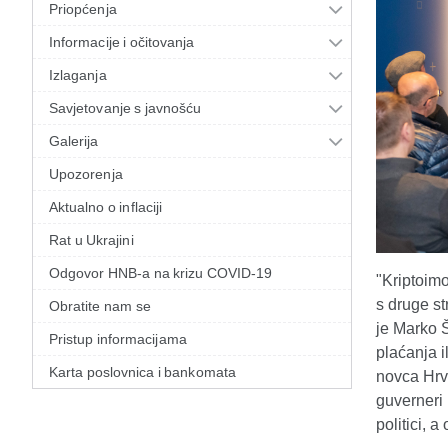
Priopćenja
Informacije i očitovanja
Izlaganja
Savjetovanje s javnošću
Galerija
Upozorenja
Aktualno o inflaciji
Rat u Ukrajini
Odgovor HNB-a na krizu COVID-19
"Kriptoimo
s druge st
Obratite nam se
je Marko 
Pristup informacijama
plaćanja i
Karta poslovnica i bankomata
novca Hrv
guverneri
politici, 