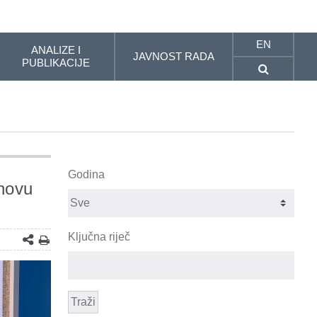
EN
ANALIZE I
JAVNOST RADA
PUBLIKACIJE
Godina
 novu
Ključna riječ
Traži