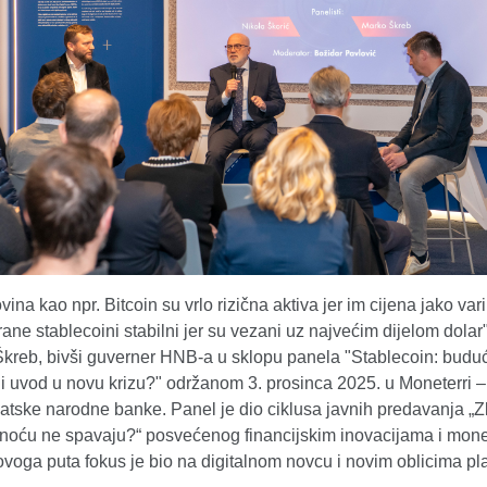
vina kao npr. Bitcoin su vrlo rizična aktiva jer im cijena jako var
rane stablecoini stabilni jer su vezani uz najvećim dijelom dolar
Škreb, bivši guverner HNB-a u sklopu panela "Stablecoin: budu
li uvod u novu krizu?" održanom 3. prosinca 2025. u Moneterri 
atske narodne banke. Panel je dio ciklusa javnih predavanja „
 noću ne spavaju?“ posvećenog financijskim inovacijama i mone
a ovoga puta fokus je bio na digitalnom novcu i novim oblicima pl