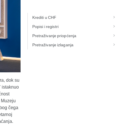
Krediti u CHF
Popisi i registri
Pretraživanje priopćenja
Pretraživanje izlaganja
ira, dok su
" istaknuo
ćnost
– Muzeju
Zbog čega
tarnoj
aćanja.