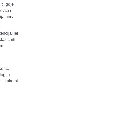
ti, gdje
ovca i
ijalnima i
encijal jer
klasičnih
om
orić,
logija
ati kako bi