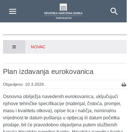
Skip to Main Content
NOVAC
Plan izdavanja eurokovanica
Objavljeno: 10.3.2026.
Osnovna obilježja navedenih eurokovanica, uključujući
njihove tehničke specifikacije (materijal, čistoća, promjer,
masu i kvalitetu otkova), opise lica i naličja, nominalnu
vrijednost te datum puštanja u optjecaj ili datum početka
prodaje, bit će pravodobno objavljena putem službenih
kanala Hrvatske narodne banke. Hrvatska narodna banka