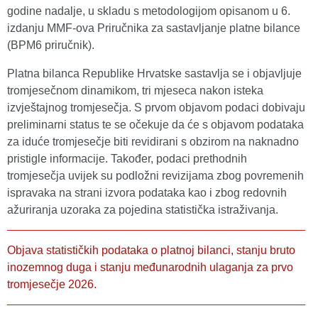
godine nadalje, u skladu s metodologijom opisanom u 6.
izdanju MMF-ova Priručnika za sastavljanje platne bilance
(BPM6 priručnik).
Platna bilanca Republike Hrvatske sastavlja se i objavljuje
tromjesečnom dinamikom, tri mjeseca nakon isteka
izvještajnog tromjesečja. S prvom objavom podaci dobivaju
preliminarni status te se očekuje da će s objavom podataka
za iduće tromjesečje biti revidirani s obzirom na naknadno
pristigle informacije. Također, podaci prethodnih
tromjesečja uvijek su podložni revizijama zbog povremenih
ispravaka na strani izvora podataka kao i zbog redovnih
ažuriranja uzoraka za pojedina statistička istraživanja.
Objava statističkih podataka o platnoj bilanci, stanju bruto
inozemnog duga i stanju međunarodnih ulaganja za prvo
tromjesečje 2026.