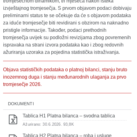
tromjesečnom dinamikom, tri mjeseca nakon isteka
izvještajnog tromjesečja. S prvom objavom podaci dobivaju
preliminarni status te se očekuje da će s objavom podataka
za iduće tromjesečje biti revidirani s obzirom na naknadno
pristigle informacije. Također, podaci prethodnih
tromjesečja uvijek su podložni revizijama zbog povremenih
ispravaka na strani izvora podataka kao i zbog redovnih
ažuriranja uzoraka za pojedina statistička istraživanja.
Objava statističkih podataka o platnoj bilanci, stanju bruto
inozemnog duga i stanju međunarodnih ulaganja za prvo
tromjesečje 2026.
DOKUMENTI
Tablica H1 Platna bilanca – svodna tablica
Ažurirano: 30.6.2026.
93,8K
Tablica H2 Platna bilanca – roba i usluge