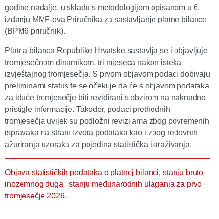
godine nadalje, u skladu s metodologijom opisanom u 6.
izdanju MMF-ova Priručnika za sastavljanje platne bilance
(BPM6 priručnik).
Platna bilanca Republike Hrvatske sastavlja se i objavljuje
tromjesečnom dinamikom, tri mjeseca nakon isteka
izvještajnog tromjesečja. S prvom objavom podaci dobivaju
preliminarni status te se očekuje da će s objavom podataka
za iduće tromjesečje biti revidirani s obzirom na naknadno
pristigle informacije. Također, podaci prethodnih
tromjesečja uvijek su podložni revizijama zbog povremenih
ispravaka na strani izvora podataka kao i zbog redovnih
ažuriranja uzoraka za pojedina statistička istraživanja.
Objava statističkih podataka o platnoj bilanci, stanju bruto
inozemnog duga i stanju međunarodnih ulaganja za prvo
tromjesečje 2026.