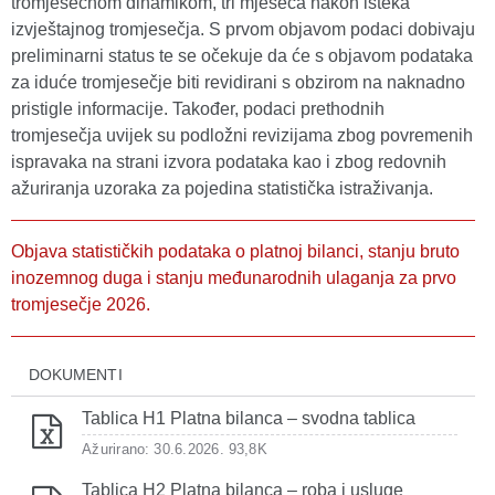
tromjesečnom dinamikom, tri mjeseca nakon isteka
izvještajnog tromjesečja. S prvom objavom podaci dobivaju
preliminarni status te se očekuje da će s objavom podataka
za iduće tromjesečje biti revidirani s obzirom na naknadno
pristigle informacije. Također, podaci prethodnih
tromjesečja uvijek su podložni revizijama zbog povremenih
ispravaka na strani izvora podataka kao i zbog redovnih
ažuriranja uzoraka za pojedina statistička istraživanja.
Objava statističkih podataka o platnoj bilanci, stanju bruto
inozemnog duga i stanju međunarodnih ulaganja za prvo
tromjesečje 2026.
DOKUMENTI
Tablica H1 Platna bilanca – svodna tablica
Ažurirano: 30.6.2026.
93,8K
Tablica H2 Platna bilanca – roba i usluge