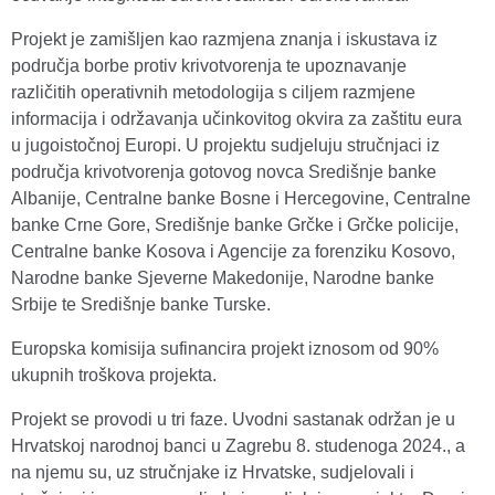
Projekt je zamišljen kao razmjena znanja i iskustava iz
područja borbe protiv krivotvorenja te upoznavanje
različitih operativnih metodologija s ciljem razmjene
informacija i održavanja učinkovitog okvira za zaštitu eura
u jugoistočnoj Europi. U projektu sudjeluju stručnjaci iz
područja krivotvorenja gotovog novca Središnje banke
Albanije, Centralne banke Bosne i Hercegovine, Centralne
banke Crne Gore, Središnje banke Grčke i Grčke policije,
Centralne banke Kosova i Agencije za forenziku Kosovo,
Narodne banke Sjeverne Makedonije, Narodne banke
Srbije te Središnje banke Turske.
Europska komisija sufinancira projekt iznosom od 90%
ukupnih troškova projekta.
Projekt se provodi u tri faze. Uvodni sastanak održan je u
Hrvatskoj narodnoj banci u Zagrebu 8. studenoga 2024., a
na njemu su, uz stručnjake iz Hrvatske, sudjelovali i