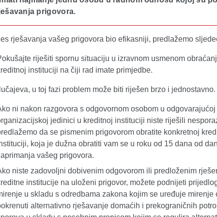
ješavanja prigovora.
es rješavanja vašeg prigovora bio efikasniji, predlažemo sljede
Pokušajte riješiti spornu situaciju u izravnom usmenom obraćan
reditnoj instituciji na čiji rad imate primjedbe.
lučajeva, u toj fazi problem može biti riješen brzo i jednostavno.
Ako ni nakon razgovora s odgovornom osobom u odgovarajućoj
rganizacijskoj jedinici u kreditnoj instituciji niste riješili nespo
predlažemo da se pismenim prigovorom obratite konkretnoj kredi
nstituciji, koja je dužna obratiti vam se u roku od 15 dana od da
zaprimanja vašeg prigovora.
Ako niste zadovoljni dobivenim odgovorom ili predloženim rješ
reditne institucije na uloženi prigovor, možete podnijeti prijedlo
mirenje u skladu s odredbama zakona kojim se uređuje mirenje
pokrenuti alternativno rješavanje domaćih i prekograničnih potr