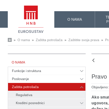
Skip to Main Content
T
O NAMA
F
»
O nama
»
Zaštita potrošača
»
Zaštitite svoja prava
»
Pr
O NAMA
Funkcije i struktura
Pravo 
Poslovanje
Zaštita potrošača
Objavljeno
Regulativa
Ako smatr
Kreditni posrednici
ugovora, 
dužna je