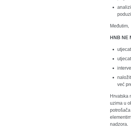
analiz
poduzi
Međutim,
HNB NE 
utjeca
utjeca
interve
naloži
već pr
Hrvatska 
uzima u ob
potrošača 
elementima
nadzora.