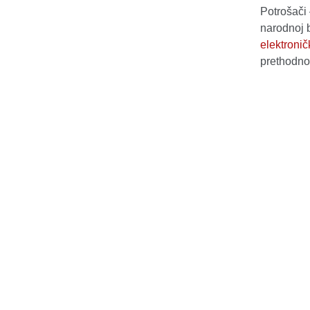
Potrošači 
narodnoj b
elektroni
prethodno