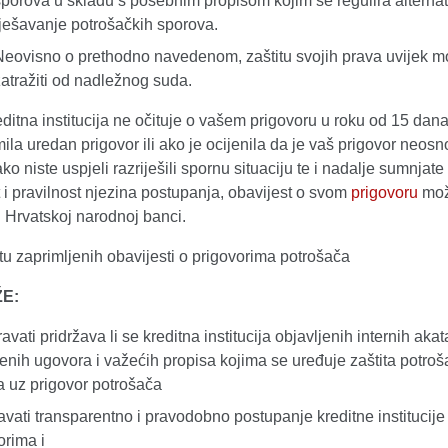
sporova u skladu s posebnim propisom kojim se regulira alterna
rješavanje potrošačkih sporova.
Neovisno o prethodno navedenom, zaštitu svojih prava uvijek m
zatražiti od nadležnog suda.
ditna institucija ne očituje o vašem prigovoru u roku od 15 dan
mila uredan prigovor ili ako je ocijenila da je vaš prigovor neos
o niste uspjeli razriješili spornu situaciju te i nadalje sumnjate
 i pravilnost njezina postupanja, obavijest o svom
prigovoru
mož
ti Hrvatskoj narodnoj banci.
u zaprimljenih obavijesti o prigovorima potrošača
E:
avati pridržava li se kreditna institucija objavljenih internih akat
jenih ugovora i važećih propisa kojima se uređuje zaštita potro
 uz prigovor potrošača
avati transparentno i pravodobno postupanje kreditne institucije
orima i