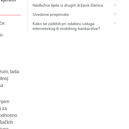
Nadležna tijela iz drugih država članica
Uvedene preporuke
će:
Kako se zaštititi pri odabiru usluga
internetskog ili mobilnog bankarstva?
ju
razum, tada
tnoj
na
enjem
g za
 odnosno
ošačkih