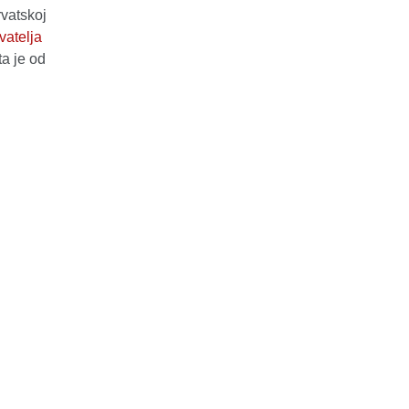
rvatskoj
vatelja
ta je od