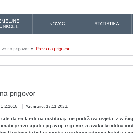
EMELJNE
NOVAC
STATISTIKA
UNKCIJE
avo na prigovor
»
Pravo na prigovor
na prigovor
: 1.2.2015.
Ažurirano: 17.11.2022.
ate da se kreditna institucija ne pridržava uvjeta iz vaše
imate pravo uputiti joj svoj prigovor, a svaka kreditna inst
 imati najmanje jednu osobu u radnom odnosu kojoj su po