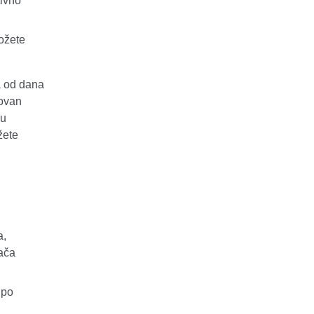
tivno
ožete
a od dana
novan
 u
ete
a,
šača
 po