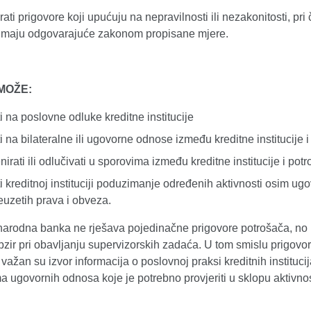
irati prigovore koji upućuju na nepravilnosti ili nezakonitosti, pr
maju odgovarajuće zakonom propisane mjere.
MOŽE:
ti na poslovne odluke kreditne institucije
ti na bilateralne ili ugovorne odnose između kreditne institucije 
nirati ili odlučivati u sporovima između kreditne institucije i potr
ti kreditnoj instituciji poduzimanje određenih aktivnosti osim u
euzetih prava i obveza.
narodna banka ne rješava pojedinačne prigovore potrošača, no 
zir pri obavljanju supervizorskih zadaća. U tom smislu prigovor
važan su izvor informacija o poslovnoj praksi kreditnih institucij
 ugovornih odnosa koje je potrebno provjeriti u sklopu aktivnos