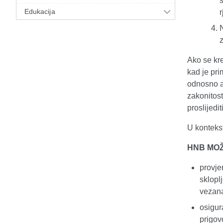
Edukacija
Ako se kre
kad je pri
odnosno ak
zakonitost
proslijedi
U kontekst
HNB MOŽ
provjer
sklopl
vezana
osigur
prigov