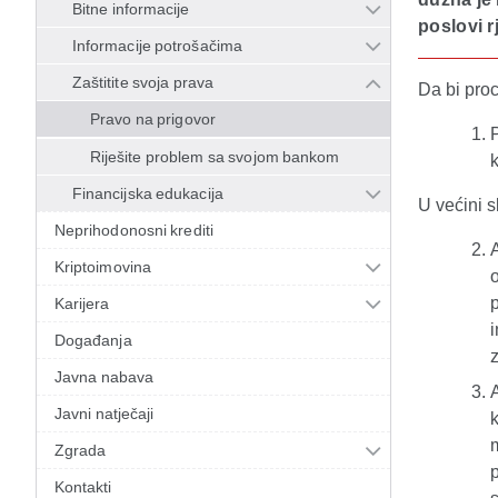
Bitne informacije
poslovi r
Informacije potrošačima
Zaštitite svoja prava
Da bi proc
Pravo na prigovor
Riješite problem sa svojom bankom
k
Financijska edukacija
U većini s
Neprihodonosni krediti
Kriptoimovina
o
Karijera
i
Događanja
Javna nabava
Javni natječaji
k
Zgrada
Kontakti