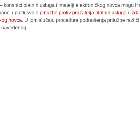
– korisnici platnih usluga i imatelji elektroničkog novca mogu H
anci uputiti svoje
pritužbe protiv pružatelja platnih usluga i izda
čkog novca
. U tom slučaju procedura podnošenja pritužbe različi
 navedenog.