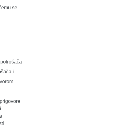
i čemu se
i potrošača
ošača i
govorom
prigovore
i
a i
ti