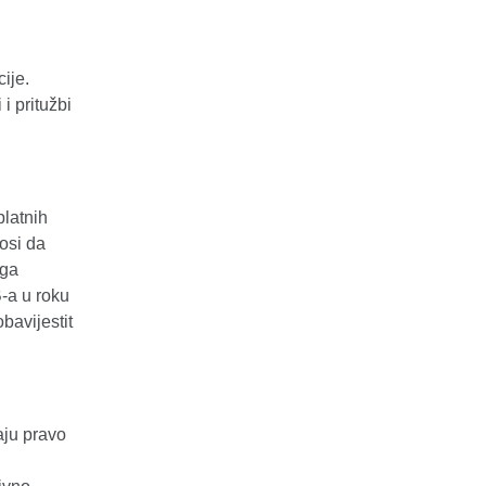
ije.
i pritužbi
platnih
osi da
uga
-a u roku
bavijestit
aju pravo