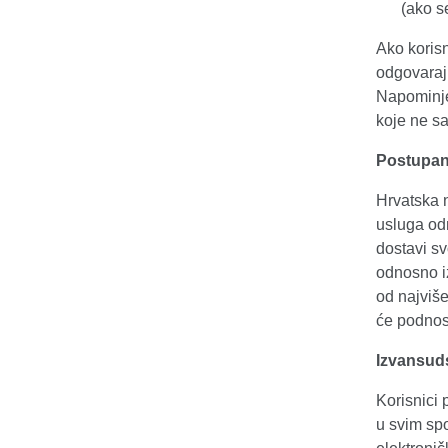
(ako s
Ako korisn
odgovaraju
Napominje
koje ne s
Postupan
Hrvatska 
usluga od
dostavi sv
odnosno i
od najviš
će podnosi
Izvansud
Korisnici 
u svim sp