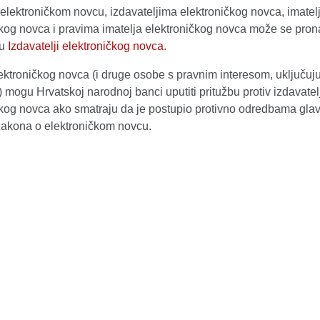
elektroničkom novcu, izdavateljima elektroničkog novca, imatel
čkog novca i pravima imatelja elektroničkog novca može se pron
tu
Izdavatelji elektroničkog novca
.
lektroničkog novca (i druge osobe s pravnim interesom, uključuj
 mogu Hrvatskoj narodnoj banci uputiti pritužbu protiv izdavatel
kog novca ako smatraju da je postupio protivno odredbama glave 
 Zakona o elektroničkom novcu.