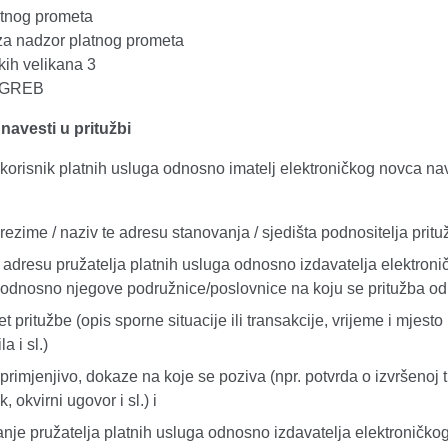
atnog prometa
 za nadzor platnog prometa
kih velikana 3
AGREB
 navesti u pritužbi
 korisnik platnih usluga odnosno imatelj elektroničkog novca na
prezime / naziv te adresu stanovanja / sjedišta podnositelja prit
i adresu pružatelja platnih usluga odnosno izdavatelja elektroni
odnosno njegove podružnice/poslovnice na koju se pritužba od
t pritužbe (opis sporne situacije ili transakcije, vrijeme i mjest
a i sl.)
 primjenjivo, dokaze na koje se poziva (npr. potvrda o izvršenoj t
, okvirni ugovor i sl.) i
anje pružatelja platnih usluga odnosno izdavatelja elektroničko