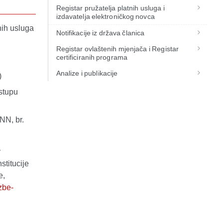
Registar pružatelja platnih usluga i
izdavatelja elektroničkog novca
nih usluga
Notifikacije iz država članica
Registar ovlaštenih mjenjača i Registar
certificiranih programa
Analize i publikacije
)
stupu
NN, br.
v
nstitucije
e,
zbe-