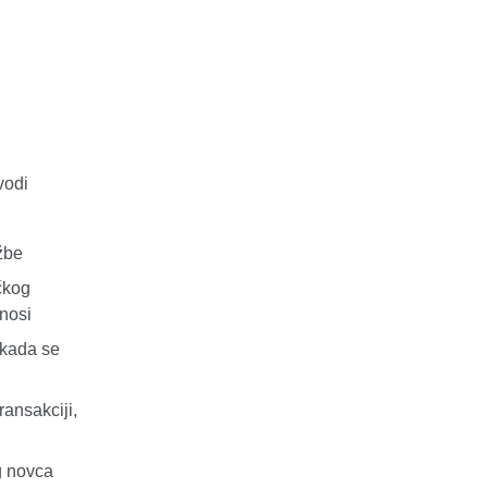
vodi
užbe
čkog
nosi
o kada se
ransakciji,
g novca