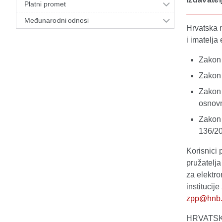
Platni promet
Međunarodni odnosi
Hrvatska n
i imatelja
Zakon 
Zakon 
Zakon 
osnovn
Zakon 
136/20
Korisnici 
pružatelja 
za elektro
institucij
zpp@hnb.
HRVATS