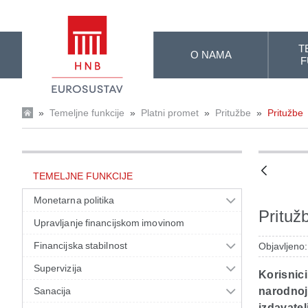
Skip to Main Content
T
O NAMA
F
»
Temeljne funkcije
»
Platni promet
»
Pritužbe
»
Pritužbe
TEMELJNE FUNKCIJE
Monetarna politika
Prituž
Upravljanje financijskom imovinom
Financijska stabilnost
Objavljeno
Supervizija
Korisnici
Sanacija
narodnoj 
izdavatel