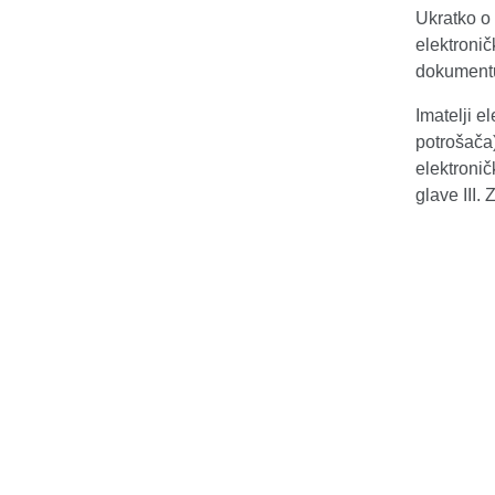
Ukratko o 
elektroni
dokumen
Imatelji e
potrošača)
elektronič
glave III.