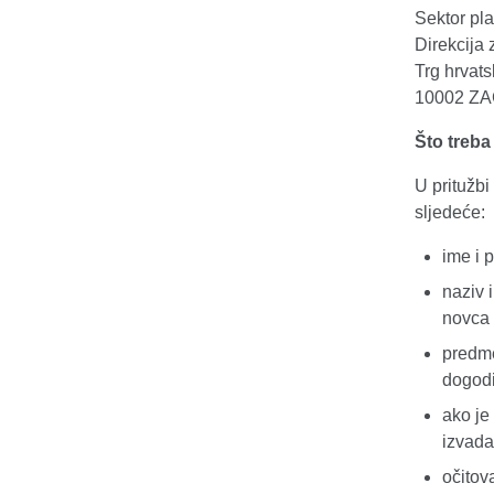
Sektor pl
Direkcija
Trg hrvats
10002 Z
Što treba
U pritužbi
sljedeće:
ime i 
naziv 
novca 
predme
dogodil
ako je
izvadak
očitov