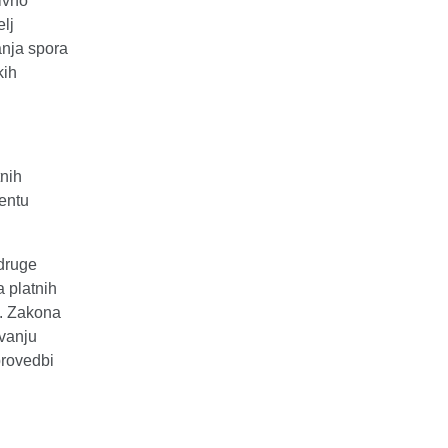
ivno
lj
anja spora
kih
tnih
entu
udruge
a platnih
I. Zakona
vanju
provedbi