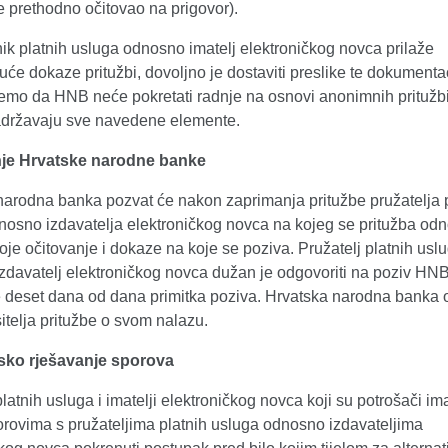
e prethodno očitovao na prigovor).
ik platnih usluga odnosno imatelj elektroničkog novca prilaže
će dokaze pritužbi, dovoljno je dostaviti preslike te dokumentac
mo da HNB neće pokretati radnje na osnovi anonimnih pritužbi 
adržavaju sve navedene elemente.
je Hrvatske narodne banke
narodna banka pozvat će nakon zaprimanja pritužbe pružatelja 
nosno izdavatelja elektroničkog novca na kojeg se pritužba odn
oje očitovanje i dokaze na koje se poziva. Pružatelj platnih usl
zdavatelj elektroničkog novca dužan je odgovoriti na poziv HNB
e deset dana od dana primitka poziva. Hrvatska narodna banka o
telja pritužbe o svom nalazu.
sko rješavanje sporova
platnih usluga i imatelji elektroničkog novca koji su potrošači im
orovima s pružateljima platnih usluga odnosno izdavateljima