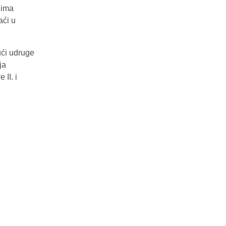
jima
aći u
ući udruge
ja
II. i