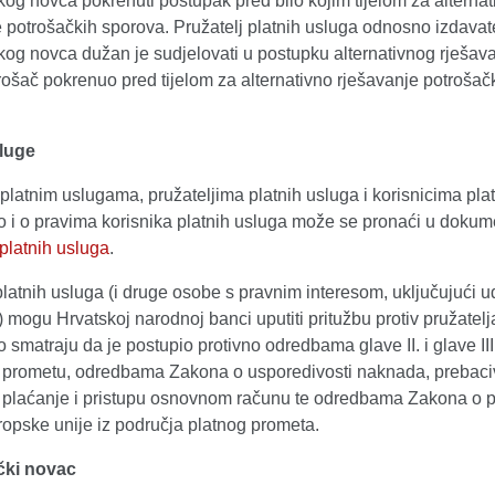
kog novca pokrenuti postupak pred bilo kojim tijelom za alternat
 potrošačkih sporova. Pružatelj platnih usluga odnosno izdavate
kog novca dužan je sudjelovati u postupku alternativnog rješav
trošač pokrenuo pred tijelom za alternativno rješavanje potrošač
luge
platnim uslugama, pružateljima platnih usluga i korisnicima pla
o i o pravima korisnika platnih usluga može se pronaći u dokum
 platnih usluga
.
platnih usluga (i druge osobe s pravnim interesom, uključujući 
 mogu Hrvatskoj narodnoj banci uputiti pritužbu protiv pružatelj
 smatraju da je postupio protivno odredbama glave II. i glave II
 prometu, odredbama Zakona o usporedivosti naknada, prebaci
 plaćanje i pristupu osnovnom računu te odredbama Zakona o 
ropske unije iz područja platnog prometa.
čki novac