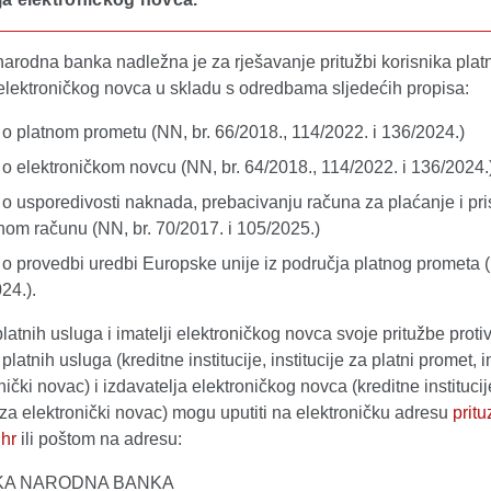
arodna banka nadležna je za rješavanje pritužbi korisnika plat
 elektroničkog novca u skladu s odredbama sljedećih propisa:
o platnom prometu (NN, br. 66/2018., 114/2022. i 136/2024.)
o elektroničkom novcu (NN, br. 64/2018., 114/2022. i 136/2024.
o usporedivosti naknada, prebacivanju računa za plaćanje i pri
om računu (NN, br. 70/2017. i 105/2025.)
o provedbi uredbi Europske unije iz područja platnog prometa (
24.).
platnih usluga i imatelji elektroničkog novca svoje pritužbe proti
platnih usluga (kreditne institucije, institucije za platni promet, i
nički novac) i izdavatelja elektroničkog novca (kreditne institucij
e za elektronički novac) mogu uputiti na elektroničku adresu
pritu
hr
ili poštom na adresu:
KA NARODNA BANKA