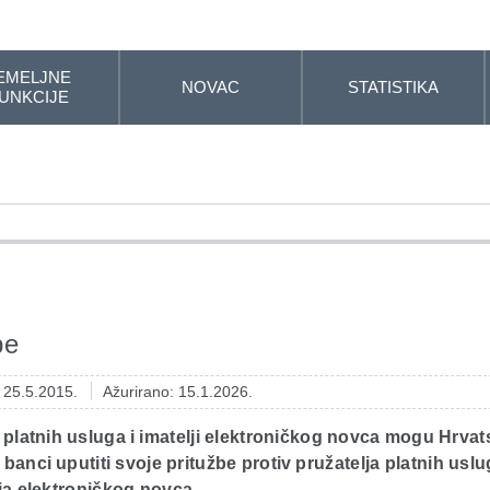
EMELJNE
NOVAC
STATISTIKA
UNKCIJE
be
: 25.5.2015.
Ažurirano: 15.1.2026.
 platnih usluga i imatelji elektroničkog novca mogu Hrvat
banci uputiti svoje pritužbe protiv pružatelja platnih uslu
ja elektroničkog novca.