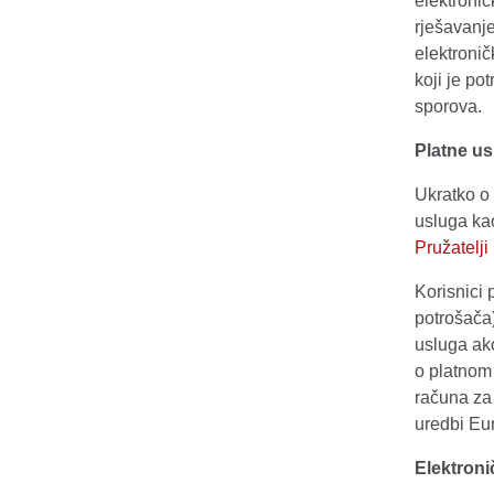
elektronič
rješavanje
elektronič
koji je po
sporova.
Platne us
Ukratko o 
usluga ka
Pružatelji
Korisnici 
potrošača)
usluga ako
o platnom
računa za
uredbi Eu
Elektroni