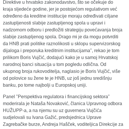
Direktive u hrvatsko zakonodavstvo, što se očekuje do
kraja sljedeće godine, jer je postojećom regulativom već
određeno da kreditne institucije moraju određivati ciljane
zastupljenosti slabije zastupljenog spola u upravi i
nadzornom odboru i predložiti strategiju povećavanja broja
slabije zastupljenog spola. Drago mi je da mogu potvrditi
da HNB prati politike raznolikosti u sklopu supervizorskog
dijaloga i preporuka kreditnim institucijama", rekao je tom
prilikom Boris Vujčić, dodajući kako je u samoj Hrvatskoj
narodnoj banci situacija u tom pogledu odlična. Od
ukupnog broja rukovoditelja, naglasio je Boris Vujčić, više
od polovice su žene te je HNB, uz još jednu središnju
banku, po tome najbolji u Europskoj uniji.
Panel "Perspektiva regulatora i financijskog sektora"
moderirala je Nataša Novaković, članica Upravnog odbora
HUŽUPP-a, a na njemu su uz guvernera Vujčića
sudjelovali su Ivana Gažić, predsjednica Uprave
Zagrebačke burze, Andreja Hašček, voditeljica Direkcije za