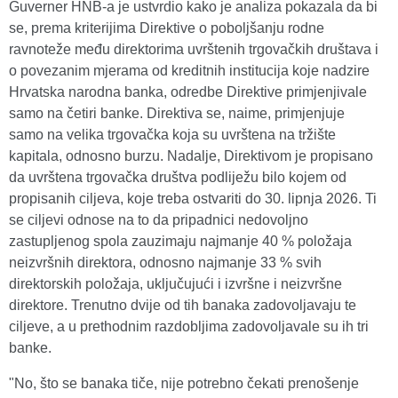
Guverner HNB-a je ustvrdio kako je analiza pokazala da bi
se, prema kriterijima Direktive o poboljšanju rodne
ravnoteže među direktorima uvrštenih trgovačkih društava i
o povezanim mjerama od kreditnih institucija koje nadzire
Hrvatska narodna banka, odredbe Direktive primjenjivale
samo na četiri banke. Direktiva se, naime, primjenjuje
samo na velika trgovačka koja su uvrštena na tržište
kapitala, odnosno burzu. Nadalje, Direktivom je propisano
da uvrštena trgovačka društva podliježu bilo kojem od
propisanih ciljeva, koje treba ostvariti do 30. lipnja 2026. Ti
se ciljevi odnose na to da pripadnici nedovoljno
zastupljenog spola zauzimaju najmanje 40 % položaja
neizvršnih direktora, odnosno najmanje 33 % svih
direktorskih položaja, uključujući i izvršne i neizvršne
direktore. Trenutno dvije od tih banaka zadovoljavaju te
ciljeve, a u prethodnim razdobljima zadovoljavale su ih tri
banke.
"No, što se banaka tiče, nije potrebno čekati prenošenje