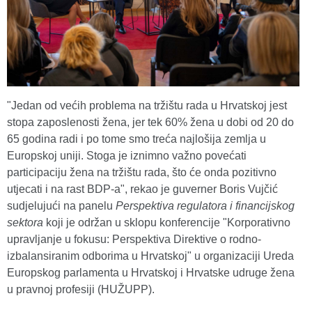
"Jedan od većih problema na tržištu rada u Hrvatskoj jest
stopa zaposlenosti žena, jer tek 60% žena u dobi od 20 do
65 godina radi i po tome smo treća najlošija zemlja u
Europskoj uniji. Stoga je iznimno važno povećati
participaciju žena na tržištu rada, što će onda pozitivno
utjecati i na rast BDP-a", rekao je guverner Boris Vujčić
sudjelujući na panelu
Perspektiva regulatora i financijskog
sektora
koji je održan u sklopu konferencije "Korporativno
upravljanje u fokusu: Perspektiva Direktive o rodno-
izbalansiranim odborima u Hrvatskoj" u organizaciji Ureda
Europskog parlamenta u Hrvatskoj i Hrvatske udruge žena
u pravnoj profesiji (HUŽUPP).