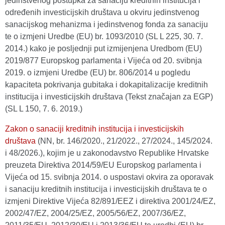
jedinstvenog postupka za sanaciju kreditnih institucija i
određenih investicijskih društava u okviru jedinstvenog
sanacijskog mehanizma i jedinstvenog fonda za sanaciju
te o izmjeni Uredbe (EU) br. 1093/2010 (SL L 225, 30. 7.
2014.) kako je posljednji put izmijenjena Uredbom (EU)
2019/877 Europskog parlamenta i Vijeća od 20. svibnja
2019. o izmjeni Uredbe (EU) br. 806/2014 u pogledu
kapaciteta pokrivanja gubitaka i dokapitalizacije kreditnih
institucija i investicijskih društava (Tekst značajan za EGP)
(SL L 150, 7. 6. 2019.)
Zakon o sanaciji kreditnih institucija i investicijskih
društava
(NN, br. 146/2020., 21/2022., 27/2024., 145/2024.
i 48/2026.), kojim je u zakonodavstvo Republike Hrvatske
preuzeta Direktiva 2014/59/EU Europskog parlamenta i
Vijeća od 15. svibnja 2014. o uspostavi okvira za oporavak
i sanaciju kreditnih institucija i investicijskih društava te o
izmjeni Direktive Vijeća 82/891/EEZ i direktiva 2001/24/EZ,
2002/47/EZ, 2004/25/EZ, 2005/56/EZ, 2007/36/EZ,