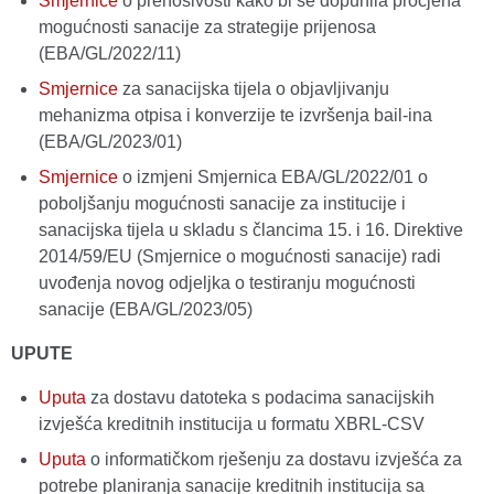
Smjernice
o prenosivosti kako bi se dopunila procjena
mogućnosti sanacije za strategije prijenosa
(EBA/GL/2022/11)
Smjernice
za sanacijska tijela o objavljivanju
mehanizma otpisa i konverzije te izvršenja bail-ina
(EBA/GL/2023/01)
Smjernice
o izmjeni Smjernica EBA/GL/2022/01 o
poboljšanju mogućnosti sanacije za institucije i
sanacijska tijela u skladu s člancima 15. i 16. Direktive
2014/59/EU (Smjernice o mogućnosti sanacije) radi
uvođenja novog odjeljka o testiranju mogućnosti
sanacije (EBA/GL/2023/05)
UPUTE
Uputa
za dostavu datoteka s podacima sanacijskih
izvješća kreditnih institucija u formatu XBRL-CSV
Uputa
o informatičkom rješenju za dostavu izvješća za
potrebe planiranja sanacije kreditnih institucija sa