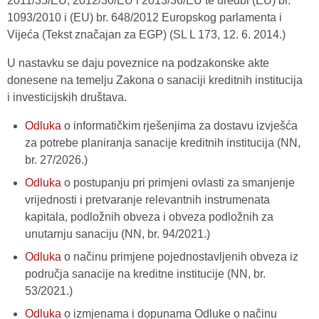
2011/35/EU, 2012/30/EU i 2013/36/EU te uredbi (EU) br.
1093/2010 i (EU) br. 648/2012 Europskog parlamenta i
Vijeća (Tekst značajan za EGP) (SL L 173, 12. 6. 2014.)
U nastavku se daju poveznice na podzakonske akte
donesene na temelju Zakona o sanaciji kreditnih institucija
i investicijskih društava.
Odluka
o informatičkim rješenjima za dostavu izvješća
za potrebe planiranja sanacije kreditnih institucija (NN,
br. 27/2026.)
Odluka
o postupanju pri primjeni ovlasti za smanjenje
vrijednosti i pretvaranje relevantnih instrumenata
kapitala, podložnih obveza i obveza podložnih za
unutarnju sanaciju (NN, br. 94/2021.)
Odluka
o načinu primjene pojednostavljenih obveza iz
područja sanacije na kreditne institucije (NN, br.
53/2021.)
Odluka
o izmjenama i dopunama Odluke o načinu