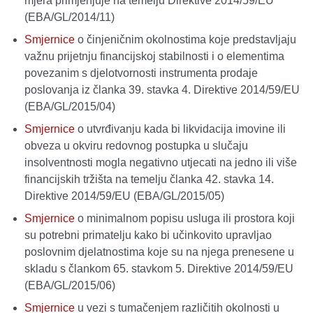
mjera primjenjuje na temelju Direktive 2014/59/EU
(EBA/GL/2014/11)
Smjernice
o činjeničnim okolnostima koje predstavljaju
važnu prijetnju financijskoj stabilnosti i o elementima
povezanim s djelotvornosti instrumenta prodaje
poslovanja iz članka 39. stavka 4. Direktive 2014/59/EU
(EBA/GL/2015/04)
Smjernice
o utvrđivanju kada bi likvidacija imovine ili
obveza u okviru redovnog postupka u slučaju
insolventnosti mogla negativno utjecati na jedno ili više
financijskih tržišta na temelju članka 42. stavka 14.
Direktive 2014/59/EU (EBA/GL/2015/05)
Smjernice
o minimalnom popisu usluga ili prostora koji
su potrebni primatelju kako bi učinkovito upravljao
poslovnim djelatnostima koje su na njega prenesene u
skladu s člankom 65. stavkom 5. Direktive 2014/59/EU
(EBA/GL/2015/06)
Smjernice
u vezi s tumačenjem različitih okolnosti u