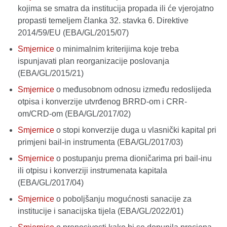
kojima se smatra da institucija propada ili će vjerojatno
propasti temeljem članka 32. stavka 6. Direktive
2014/59/EU (EBA/GL/2015/07)
Smjernice
o minimalnim kriterijima koje treba
ispunjavati plan reorganizacije poslovanja
(EBA/GL/2015/21)
Smjernice
o međusobnom odnosu između redoslijeda
otpisa i konverzije utvrđenog BRRD-om i CRR-
om/CRD-om (EBA/GL/2017/02)
Smjernice
o stopi konverzije duga u vlasnički kapital pri
primjeni bail-in instrumenta (EBA/GL/2017/03)
Smjernice
o postupanju prema dioničarima pri bail-inu
ili otpisu i konverziji instrumenata kapitala
(EBA/GL/2017/04)
Smjernice
o poboljšanju mogućnosti sanacije za
institucije i sanacijska tijela (EBA/GL/2022/01)