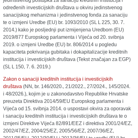
jedinstvenog postupka za sanaciju kreditnih institucija i
određenih investicijskih društava u okviru jedinstvenog
sanacijskog mehanizma i jedinstvenog fonda za sanaciju
te o izmjeni Uredbe (EU) br. 1093/2010 (SL L 225, 30. 7.
2014.) kako je posljednji put izmijenjena Uredbom (EU)
2019/877 Europskog parlamenta i Vijeća od 20. svibnja
2019. o izmjeni Uredbe (EU) br. 806/2014 u pogledu
kapaciteta pokrivanja gubitaka i dokapitalizacije kreditnih
institucija i investicijskih društava (Tekst značajan za EGP)
(SL L 150, 7. 6. 2019.)
Zakon o sanaciji kreditnih institucija i investicijskih
društava
(NN, br. 146/2020., 21/2022., 27/2024., 145/2024.
i 48/2026.), kojim je u zakonodavstvo Republike Hrvatske
preuzeta Direktiva 2014/59/EU Europskog parlamenta i
Vijeća od 15. svibnja 2014. o uspostavi okvira za oporavak
i sanaciju kreditnih institucija i investicijskih društava te o
izmjeni Direktive Vijeća 82/891/EEZ i direktiva 2001/24/EZ,
2002/47/EZ, 2004/25/EZ, 2005/56/EZ, 2007/36/EZ,