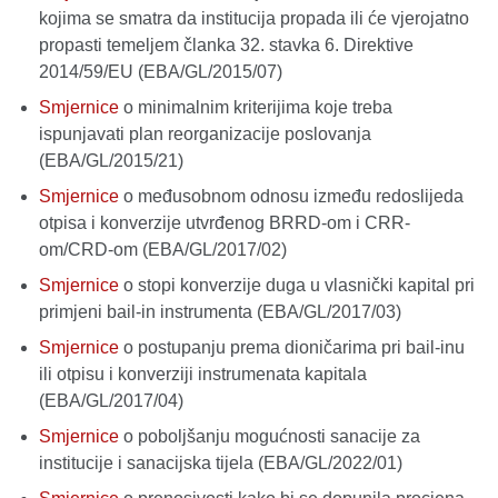
kojima se smatra da institucija propada ili će vjerojatno
propasti temeljem članka 32. stavka 6. Direktive
2014/59/EU (EBA/GL/2015/07)
Smjernice
o minimalnim kriterijima koje treba
ispunjavati plan reorganizacije poslovanja
(EBA/GL/2015/21)
Smjernice
o međusobnom odnosu između redoslijeda
otpisa i konverzije utvrđenog BRRD-om i CRR-
om/CRD-om (EBA/GL/2017/02)
Smjernice
o stopi konverzije duga u vlasnički kapital pri
primjeni bail-in instrumenta (EBA/GL/2017/03)
Smjernice
o postupanju prema dioničarima pri bail-inu
ili otpisu i konverziji instrumenata kapitala
(EBA/GL/2017/04)
Smjernice
o poboljšanju mogućnosti sanacije za
institucije i sanacijska tijela (EBA/GL/2022/01)