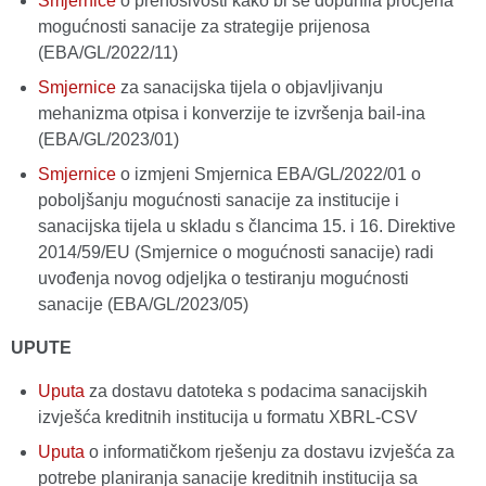
Smjernice
o prenosivosti kako bi se dopunila procjena
mogućnosti sanacije za strategije prijenosa
(EBA/GL/2022/11)
Smjernice
za sanacijska tijela o objavljivanju
mehanizma otpisa i konverzije te izvršenja bail-ina
(EBA/GL/2023/01)
Smjernice
o izmjeni Smjernica EBA/GL/2022/01 o
poboljšanju mogućnosti sanacije za institucije i
sanacijska tijela u skladu s člancima 15. i 16. Direktive
2014/59/EU (Smjernice o mogućnosti sanacije) radi
uvođenja novog odjeljka o testiranju mogućnosti
sanacije (EBA/GL/2023/05)
UPUTE
Uputa
za dostavu datoteka s podacima sanacijskih
izvješća kreditnih institucija u formatu XBRL-CSV
Uputa
o informatičkom rješenju za dostavu izvješća za
potrebe planiranja sanacije kreditnih institucija sa