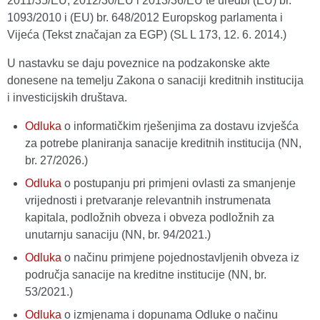
2011/35/EU, 2012/30/EU i 2013/36/EU te uredbi (EU) br.
1093/2010 i (EU) br. 648/2012 Europskog parlamenta i
Vijeća (Tekst značajan za EGP) (SL L 173, 12. 6. 2014.)
U nastavku se daju poveznice na podzakonske akte
donesene na temelju Zakona o sanaciji kreditnih institucija
i investicijskih društava.
Odluka
o informatičkim rješenjima za dostavu izvješća
za potrebe planiranja sanacije kreditnih institucija (NN,
br. 27/2026.)
Odluka
o postupanju pri primjeni ovlasti za smanjenje
vrijednosti i pretvaranje relevantnih instrumenata
kapitala, podložnih obveza i obveza podložnih za
unutarnju sanaciju (NN, br. 94/2021.)
Odluka
o načinu primjene pojednostavljenih obveza iz
područja sanacije na kreditne institucije (NN, br.
53/2021.)
Odluka
o izmjenama i dopunama Odluke o načinu