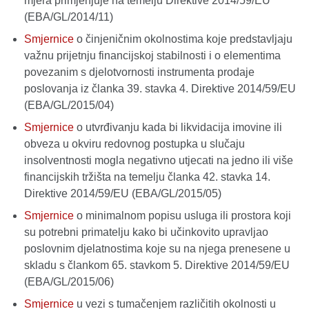
mjera primjenjuje na temelju Direktive 2014/59/EU
(EBA/GL/2014/11)
Smjernice
o činjeničnim okolnostima koje predstavljaju
važnu prijetnju financijskoj stabilnosti i o elementima
povezanim s djelotvornosti instrumenta prodaje
poslovanja iz članka 39. stavka 4. Direktive 2014/59/EU
(EBA/GL/2015/04)
Smjernice
o utvrđivanju kada bi likvidacija imovine ili
obveza u okviru redovnog postupka u slučaju
insolventnosti mogla negativno utjecati na jedno ili više
financijskih tržišta na temelju članka 42. stavka 14.
Direktive 2014/59/EU (EBA/GL/2015/05)
Smjernice
o minimalnom popisu usluga ili prostora koji
su potrebni primatelju kako bi učinkovito upravljao
poslovnim djelatnostima koje su na njega prenesene u
skladu s člankom 65. stavkom 5. Direktive 2014/59/EU
(EBA/GL/2015/06)
Smjernice
u vezi s tumačenjem različitih okolnosti u