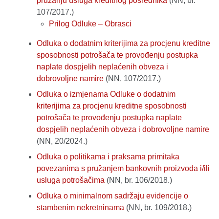
pružanju usluga kreditnog posrednika
(NN, br.
107/2017.)
Prilog Odluke – Obrasci
Odluka o dodatnim kriterijima za procjenu kreditne
sposobnosti potrošača te provođenju postupka
naplate dospjelih neplaćenih obveza i
dobrovoljne namire
(NN, 107/2017.)
Odluka o izmjenama Odluke o dodatnim
kriterijima za procjenu kreditne sposobnosti
potrošača te provođenju postupka naplate
dospjelih neplaćenih obveza i dobrovoljne namire
(NN, 20/2024.)
Odluka o politikama i praksama primitaka
povezanima s pružanjem bankovnih proizvoda i/ili
usluga potrošačima
(NN, br. 106/2018.)
Odluka o minimalnom sadržaju evidencije o
stambenim nekretninama
(NN, br. 109/2018.)