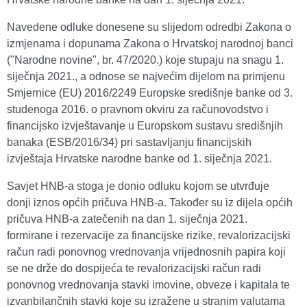
Navedene odluke donesene su slijedom odredbi Zakona o
izmjenama i dopunama Zakona o Hrvatskoj narodnoj banci
("Narodne novine", br. 47/2020.) koje stupaju na snagu 1.
siječnja 2021., a odnose se najvećim dijelom na primjenu
Smjernice (EU) 2016/2249 Europske središnje banke od 3.
studenoga 2016. o pravnom okviru za računovodstvo i
financijsko izvještavanje u Europskom sustavu središnjih
banaka (ESB/2016/34) pri sastavljanju financijskih
izvještaja Hrvatske narodne banke od 1. siječnja 2021.
Savjet HNB-a stoga je donio odluku kojom se utvrđuje
donji iznos općih pričuva HNB-a. Također su iz dijela općih
pričuva HNB-a zatečenih na dan 1. siječnja 2021.
formirane i rezervacije za financijske rizike, revalorizacijski
račun radi ponovnog vrednovanja vrijednosnih papira koji
se ne drže do dospijeća te revalorizacijski račun radi
ponovnog vrednovanja stavki imovine, obveze i kapitala te
izvanbilančnih stavki koje su izražene u stranim valutama