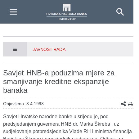
Skip to Main Content
JAVNOST RADA
Savjet HNB-a poduzima mjere za
smanjivanje kreditne ekspanzije
banaka
Objavljeno: 8.4.1998.
Savjet Hrvatske narodne banke u srijedu je, pod
predsjedanjem guvernera HNB dr. Marka Škreba i uz
sudjelovanje potpredsjednika Vlade RH i ministra financija
Borislava Škegre i predsjednika saborskog¸ Odbora za