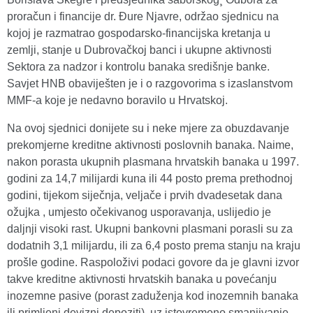
proračun i financije dr. Đure Njavre, održao sjednicu na
kojoj je razmatrao gospodarsko-financijska kretanja u
zemlji, stanje u Dubrovačkoj banci i ukupne aktivnosti
Sektora za nadzor i kontrolu banaka središnje banke.
Savjet HNB obaviješten je i o razgovorima s izaslanstvom
MMF-a koje je nedavno boravilo u Hrvatskoj.
Na ovoj sjednici donijete su i neke mjere za obuzdavanje
prekomjerne kreditne aktivnosti poslovnih banaka. Naime,
nakon porasta ukupnih plasmana hrvatskih banaka u 1997.
godini za 14,7 milijardi kuna ili 44 posto prema prethodnoj
godini, tijekom siječnja, veljače i prvih dvadesetak dana
ožujka , umjesto očekivanog usporavanja, uslijedio je
daljnji visoki rast. Ukupni bankovni plasmani porasli su za
dodatnih 3,1 milijardu, ili za 6,4 posto prema stanju na kraju
prošle godine. Raspoloživi podaci govore da je glavni izvor
takve kreditne aktivnosti hrvatskih banaka u povećanju
inozemne pasive (porast zaduženja kod inozemnih banaka
ili primljeni devizni depoziti), uz istovremeno smanjivanje