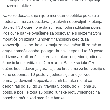
inozemne aktive.
Kako se dosadašnje mjere monetarne politike pokazuju
nedostatnima za obuzdavanje takvih nepovoljnih kretanja,
Savjet HNB ocijenio je da su neophodni radikalniji potezi.
Poslovne banke ovlaštene za poslovanje s inozemstvom
morat će pri uzimanju novih financijskih kredita za
konverziju u kune, koje uzimaju za svoj račun ili za račun
druge domaće osobe, polagati kunski depozit i to 30 posto
od iznosa kratkoročnih kredita s rokom do jedne godine, a
5 posto kod kredita s dužim rokom. Banke su također
dužne kod izdavanja garancija po kreditima za konverziju u
kune deponirati 10 posto vrijednosti garancije. Kod
primanja deviznih depozita stranih banaka morat će
deponirati od 13. do 19. travnja 5 posto, do 7. lipnja 10
posto, a poslije toga 15 posto kunske protuvrijednosti na
poseban račun kod središnje banke.