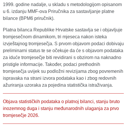
1999. godine nadalje, u skladu s metodologijom opisanom
u 6. izdanju MMF-ova Priručnika za sastavljanje platne
bilance (BPM6 priručnik).
Platna bilanca Republike Hrvatske sastavlja se i objavljuje
tromjesečnom dinamikom, tri mjeseca nakon isteka
izvještajnog tromjesečja. S prvom objavom podaci dobivaju
preliminarni status te se očekuje da će s objavom podataka
za iduće tromjesečje biti revidirani s obzirom na naknadno
pristigle informacije. Također, podaci prethodnih
tromjesečja uvijek su podložni revizijama zbog povremenih
ispravaka na strani izvora podataka kao i zbog redovnih
ažuriranja uzoraka za pojedina statistička istraživanja.
Objava statističkih podataka o platnoj bilanci, stanju bruto
inozemnog duga i stanju međunarodnih ulaganja za prvo
tromjesečje 2026.