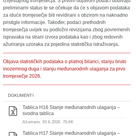
izvještajnog tromjesečja. S prvom objavom podaci dobivaju
preliminarni status te se očekuje da će s objavom podataka
za iduće tromjesečje biti revidirani s obzirom na naknadno
pristigle informacije. Također, podaci prethodnih
tromjesečja uvijek su podložni revizijama zbog povremenih
ispravaka na strani izvora podataka kao i zbog redovnih
ažuriranja uzoraka za pojedina statistička istraživanja.
Objava statističkih podataka o platnoj bilanci, stanju bruto
inozemnog duga i stanju međunarodnih ulaganja za prvo
tromjesečje 2026.
DOKUMENTI
Tablica H16 Stanje međunarodnih ulaganja –
svodna tablica
Ažurirano: 30.6.2026.
70,6K
Tablica H17 Stanje međunarodnih ulaganja –