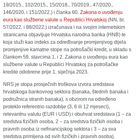
19/2015., 102/2015., 15/2018., 70/2019., 47/2020.,
146/2020. i 151/2022.) i članka 60.
Zakona o uvođenju
eura kao službene valute u Republici Hrvatskoj
(NN, br.
57/2022. i 88/2022.) izračunava i na svojim internetskim
stranicama objavljuje Hrvatska narodna banka (HNB) te
koja služi kao indeks za određivanje promjenjivog dijela
promjenjive kamatne stope na potrošački kredit, u skladu s
člankom 59. stavcima 1. i 2. Zakona o uvođenju eura kao
službene valute u Republici Hrvatskoj za potrošačke
kredite odobrene prije 1. siječnja 2023.
NRS je stopa prosječnih troškova izvora sredstava
hrvatskoga bankovnog sektora (banaka, štednih banaka i
podružnica stranih banaka), s obzirom na određeno
proteklo referentno razdoblje (3, 6 ili 12 mjeseci),
relevantnu valutu (EUR i USD) i obuhvat sredstava (1 – za
sredstva fizičkih osoba, 2 – za sredstva fizičkih osoba i
pravnih osoba iz nefinancijskog sektora i 3 – za sva
sredstva primljena od svih fizičkih i pravnih osoba).