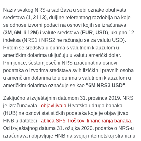
Naziv svakog NRS-a sadržava u sebi oznake obuhvata
sredstava (
1
,
2
ili
3
), duljine referentnog razdoblja na koje
se odnose izvorni podaci na osnovi kojih se izračunava
(
3M
,
6M
ili
12M
) i valute sredstava (
EUR
,
USD
), ukupno 12
indeksa (NRS1 i NRS2 ne računaju se za valutu USD).
Pritom se sredstva u eurima s valutnom klauzulom u
američkim dolarima uključuju u valutu američki dolar.
Primjerice, šestomjesečni NRS izračunat na osnovi
podataka o izvorima sredstava svih fizičkih i pravnih osoba
u američkim dolarima te u eurima s valutnom klauzulom u
američkim dolarima označuje se kao
"6M NRS3 USD"
.
Zaključno s izvještajnim datumom 31. prosinca 2019. NRS
je izračunavala i
objavljivala
Hrvatska udruga banaka
(HUB) na osnovi statističkih podataka koje je objavljivao
HNB u datoteci
Tablica SP5 Troškovi financiranja banaka
.
Od izvještajnog datuma 31. ožujka 2020. podatke o NRS-u
izračunava i objavljuje HNB na svojoj internetskoj stranici u