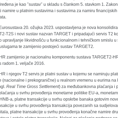
dređena je kao "sustav" u skladu s člankom 5. stavkom 1. Zakon
 namire u platnim sustavima i sustavima za namiru financijskih
ata.
 Eurosustava 20. ožujka 2023. uspostavljena je nova konsolidir
T2-T2S i novi sustav nazvan TARGET i pripadajući servis T2 koj
o upravljanje likvidnošću u funkcionalnom i tehničkom smislu u
lugama te zamijenio postojeći sustav TARGET2.
R zamijenio je nacionalnu komponentu sustava TARGET2-HR
s radom 1. veljače 2016.
 i njegov T2 servis je platni sustav u kojemu se namiruju pla
je (nacionalne i prekogranične) u realnom vremenu u eurima n
ngl.
Real
Time Gross Settlement
) za međubankovna plaćanja i 
, plaćanja u svrhu provođenja monetarne politike EU-a, monetarn
 HNB-a, platne transakcije u svrhu opskrbe banaka gotovim no
ansakcije u svrhu provođenja transakcija povezanih sa sudjelov
pitala, platne transakcije u svrhu provođenja konačne namire dr