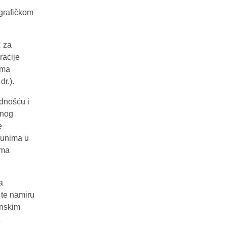
 grafičkom
 za
racije
ima
r.).
idnošću i
anog
e
čunima u
ima
a
te namiru
enskim
z