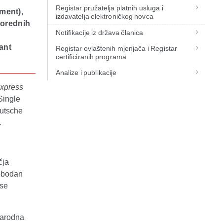
Registar pružatelja platnih usluga i
ment),
izdavatelja elektroničkog novca
porednih
Notifikacije iz država članica
ant
Registar ovlaštenih mjenjača i Registar
certificiranih programa
Analize i publikacije
Express
Single
eutsche
.
čja
lobodan
 se
narodna