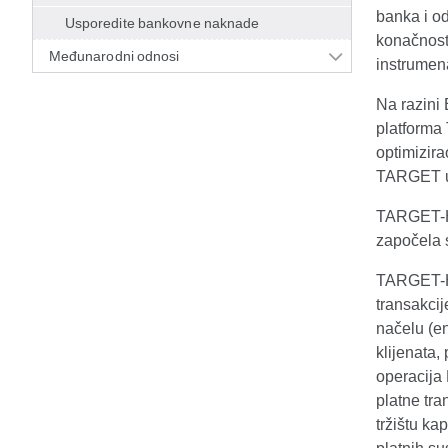
banka i o
Usporedite bankovne naknade
konačnosti
Međunarodni odnosi
instrumen
Na razini
platforma 
optimizira
TARGET us
TARGET-H
započela 
TARGET-HR
transakci
načelu (e
klijenata
operacija
platne tr
tržištu ka