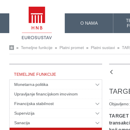
Skip to Main Content
T
O NAMA
F
»
Temeljne funkcije
»
Platni promet
»
Platni sustavi
»
TAR
TEMELJNE FUNKCIJE
Monetarna politika
TARG
Upravljanje financijskom imovinom
Financijska stabilnost
Objavljeno
Supervizija
TARGET (
Sanacija
transakci
koji omo