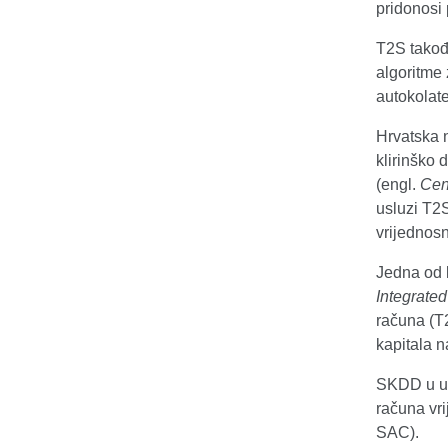
pridonosi 
T2S takođe
algoritme
autokolate
Hrvatska 
klirinško 
(engl.
Cen
usluzi T2S
vrijednosn
Jedna od k
Integrate
računa (T2
kapitala n
SKDD u u
računa vr
SAC).