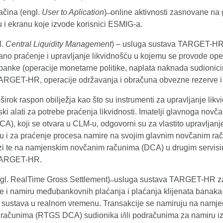
čina (engl.
User to Aplication
) ̶ online aktivnosti zasnovane na
u i ekranu koje izvode korisnici ESMIG-a.
.
Central Liquidity Management
) – usluga sustava TARGET-HR
rano praćenje i upravljanje likvidnošću u kojemu se provode ope
 banke (operacije monetarne politike, naplata naknada sudionic
ARGET-HR, operacije održavanja i obračuna obvezne rezerve i d
irok raspon obilježja kao što su instrumenti za upravljanje likv
ski alati za potrebe praćenja likvidnosti. Imatelji glavnoga novč
A), koji se otvara u CLM-u, odgovorni su za vlastito upravljanj
ću i za praćenje procesa namire na svojim glavnim novčanim ra
i te na namjenskim novčanim računima (DCA) u drugim servis
TARGET-HR.
gl. RealTime Gross Settlement) ̶ usluga sustava TARGET-HR z
e i namiru međubankovnih plaćanja i plaćanja klijenata
banaka 
 sustava u realnom vremenu. Transakcije se namiruju na namj
računima (RTGS DCA) sudionika i/ili podračunima za namiru i