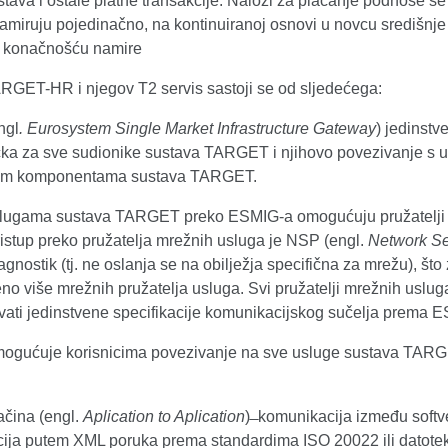
stava i ostale platne transakcije. Nalozi za plaćanje podnose se
amiruju pojedinačno, na kontinuiranoj osnovi u novcu središnje
 konačnošću namire
RGET-HR i njegov T2 servis sastoji se od sljedećega:
ngl
. Eurosystem Single Market Infrastructure Gateway
) jedinstv
čka za sve sudionike sustava TARGET i njihovo povezivanje s 
kim komponentama sustava TARGET.
slugama sustava TARGET preko ESMIG-a omogućuju pružatelji
ristup preko pružatelja mrežnih usluga je NSP (engl.
Network Se
agnostik (tj. ne oslanja se na obilježja specifična za mrežu), što
no više mrežnih pružatelja usluga. Svi pružatelji mrežnih uslu
avati jedinstvene specifikacije komunikacijskog sučelja prema 
gućuje korisnicima povezivanje na sve usluge sustava TAR
čina (engl.
Aplication to Aplication
) ̶ komunikacija između softv
cija putem XML poruka prema standardima ISO 20022 ili datotek