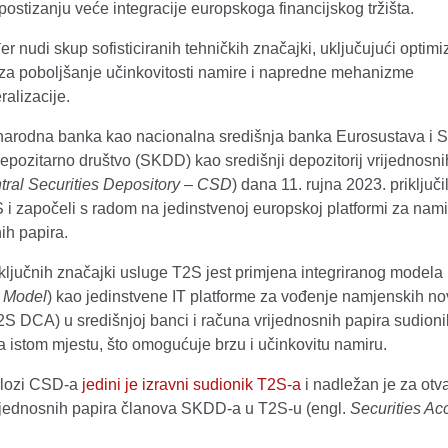
postizanju veće integracije europskoga financijskog tržišta.
r nudi skup sofisticiranih tehničkih značajki, uključujući optimi
 za poboljšanje učinkovitosti namire i napredne mehanizme
ralizacije.
narodna banka kao nacionalna središnja banka Eurosustava i S
depozitarno društvo (SKDD) kao središnji depozitorij vrijednosni
tral Securities Depository – CSD
) dana 11. rujna 2023. priključi
 i započeli s radom na jedinstvenoj europskoj platformi za nami
ih papira.
ljučnih značajki usluge T2S jest primjena integriranog modela 
d Model
) kao jedinstvene IT platforme za vođenje namjenskih n
S DCA) u središnjoj banci i računa vrijednosnih papira sudionik
a istom mjestu, što omogućuje brzu i učinkovitu namiru.
lozi CSD-a
jedini je izravni sudionik T2S-a
i nadležan je za otv
ijednosnih papira članova SKDD-a u T2S-u (engl.
Securities Ac