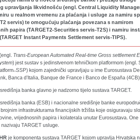
g upravljanja likvidnošću (engl. Central Liquidity Manage
miru u realnom vremenu za plaćanja i usluge za namiru s
(T2 servis) te omogućuju plaćanja povezana s namirom
nih papira (TARGET2-Securities servis-T2S) i namiru inst
 (TARGET Instant Payments Settlement servis-TIPS).
(engl.
Trans-European Automated Real-time Gross settlement 
system
) jest sustav s jedinstvenom tehničkom platformom (engl. 
atform ̶ SSP) kojom zajednički upravljaju u ime Eurosustava D
k, Banca d'Italia, Banque de France i Banco de España (4CB)
središnja banka glavno je nadzorno tijelo sustava TARGET.
središnja banka (ESB) i nacionalne središnje banke europodru
 brojnim infrastrukturama financijskih tržišta koje osiguravaju s
ovine, vrijednosnih papira i kolaterala unutar Eurosustava. One
i nazivaju TARGET usluge.
-HR
je komponenta sustava TARGET kojom upravlja Hrvatska 