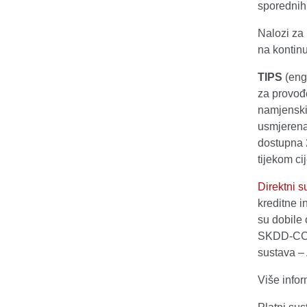
sporednih
Nalozi za
na kontin
TIPS
(eng
za provođe
namjenski
usmjerena 
dostupna 
tijekom ci
Direktni 
kreditne i
su dobile
SKDD-CCP 
sustava – 
Više infor