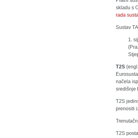
Platni su
skladu s 
rada sus
Sustav TA
1. s
(Pra
Stje
T2S
(engl
Eurosusta
načela is
središnje
T2S jedins
prenositi 
Trenutačn
T2S postav