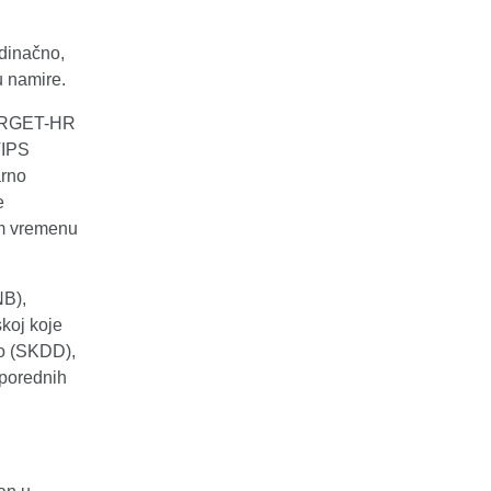
dinačno,
u namire.
TARGET-HR
TIPS
arno
e
om vremenu
NB),
skoj koje
vo (SKDD),
sporednih