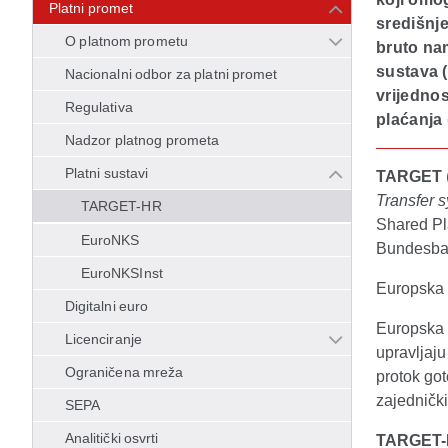
Platni promet
središnje
O platnom prometu
bruto na
sustava 
Nacionalni odbor za platni promet
vrijednos
Regulativa
plaćanja
Nadzor platnog prometa
Platni sustavi
TARGET
Transfer 
TARGET-HR
Shared Pl
EuroNKS
Bundesban
EuroNKSInst
Europska 
Digitalni euro
Europska 
Licenciranje
upravljaju
Ograničena mreža
protok got
zajedničk
SEPA
Analitički osvrti
TARGET