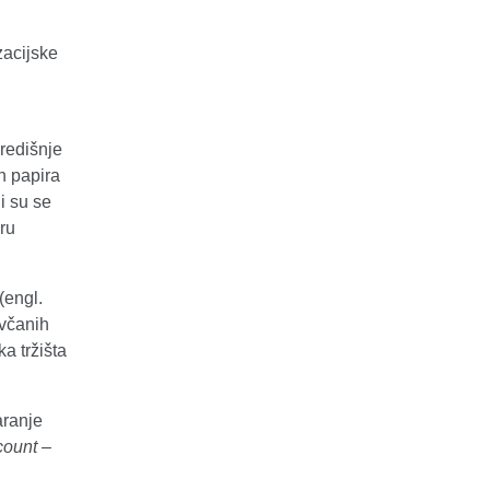
zacijske
redišnje
h papira
li su se
ru
(engl.
ovčanih
a tržišta
aranje
count –