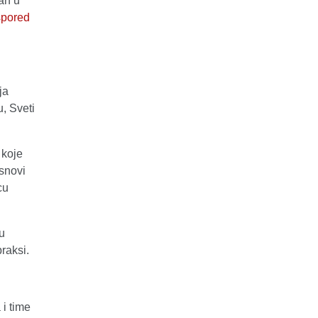
an u
spored
ja
u, Sveti
 koje
snovi
cu
u
raksi.
 i time