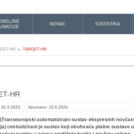
EMELJNE
NOVAC
STATISTIKA
UNKCIJE
GET-HR
»
TARGET-HR
ET-HR
: 20.3.2023.
Ažurirano: 15.6.2026.
Transeuropski automatizirani sustav ekspresnih novčan
ja) centralizirani je sustav koji obuhvaća platne sustave 
gućuju namiru u novcu središnje banke i pružaju usluge