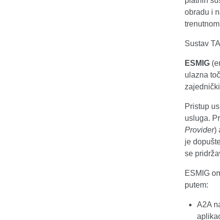
platnih su
obradu i n
trenutnom
Sustav TA
ESMIG
(e
ulazna to
zajednič
Pristup u
usluga. P
Provider
)
je dopušte
se pridrž
ESMIG omo
putem:
A2A na
aplika