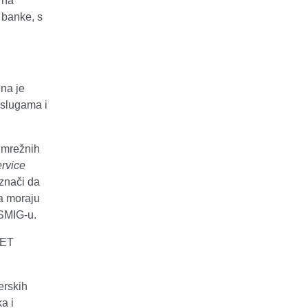
 na
 banke, s
ena je
uslugama i
 mrežnih
rvice
 znači da
ga moraju
ESMIG-u.
GET
erskih
a i