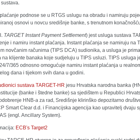
 sustava.
 plaćanje podnose se u RTGS uslugu na obradu i namiruju poje
uiranoj osnovi u novcu središnje banke, s trenutnom konačnošć
l.
TARGET Instant Payment Settlement
) jest usluga sustava 
nje i namiru instant plaćanja. Instant plaćanja se namiruju na 
m novčanim računima (TIPS DCA) sudionika, a usluga je prim
na klijente banaka koje sudjeluju u TIPS usluzi. TIPS usluga j
24/7/365 odnosno omogućuje namiru instant plaćanja u realn
jelog dana i tijekom svih dana u godini.
sudionici sustava TARGET-HR
jesu Hrvatska narodna banka (H
nstitucije (banke i štedne banke) sa sjedištem u Republici Hrvat
 odobrenje HNB-a za rad, Središnje klirinško depozitarno društ
Smart Clear d.d. i Financijska agencija kao upravitelj dvaju 
AS (engl. Ancillary System).
macija:
ECB's Target2