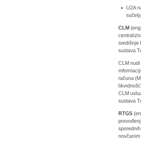
U2A na
sučelj
CLM
(engl
centralizi
središnje
sustava T
CLM nudi š
informacij
računa (MC
likvidnoš
CLM usluz
sustava 
RTGS
(en
provođenj
sporednih
novčanim 