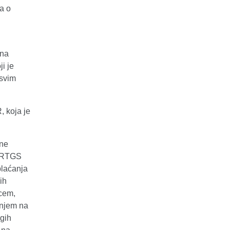
a o
ana
i je
 svim
,
koja je
tne
a RTGS
plaćanja
ih
vcem,
anjem na
ugih