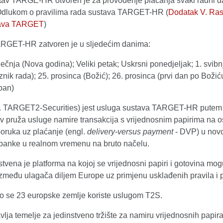
stav TARGE-HR otvoren je za provođenje plaćanja svaki radni d
Odlukom o pravilima rada sustava TARGET-HR (
Dodatak V. Ra
tava TARGET
)
RGET-HR zatvoren je u sljedećim danima:
iječnja (Nova godina); Veliki petak; Uskrsni ponedjeljak; 1. svibn
znik rada); 25. prosinca (Božić); 26. prosinca (prvi dan po Božić
pan)
. TARGET2-Securities) jest usluga sustava TARGET-HR putem
v pruža usluge namire transakcija s vrijednosnim papirima na o
poruka uz plaćanje (engl.
delivery-versus payment
- DVP) u nov
 banke u realnom vremenu na bruto načelu.
tvena je platforma na kojoj se vrijednosni papiri i gotovina mog
između ulagača diljem Europe uz primjenu usklađenih pravila i p
o se 23 europske zemlje koriste uslugom T2S.
lja temelje za jedinstveno tržište za namiru vrijednosnih papira