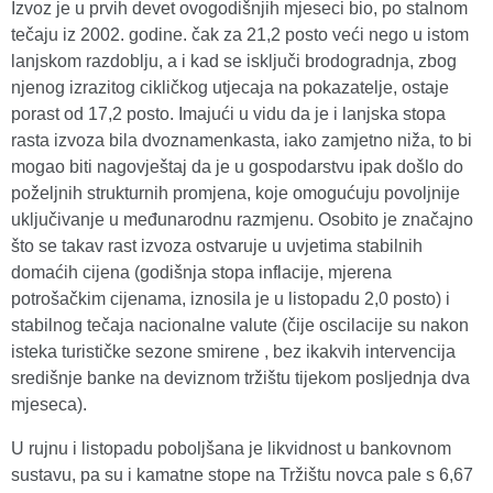
Izvoz je u prvih devet ovogodišnjih mjeseci bio, po stalnom
tečaju iz 2002. godine. čak za 21,2 posto veći nego u istom
lanjskom razdoblju, a i kad se isključi brodogradnja, zbog
njenog izrazitog cikličkog utjecaja na pokazatelje, ostaje
porast od 17,2 posto. Imajući u vidu da je i lanjska stopa
rasta izvoza bila dvoznamenkasta, iako zamjetno niža, to bi
mogao biti nagovještaj da je u gospodarstvu ipak došlo do
poželjnih strukturnih promjena, koje omogućuju povoljnije
uključivanje u međunarodnu razmjenu. Osobito je značajno
što se takav rast izvoza ostvaruje u uvjetima stabilnih
domaćih cijena (godišnja stopa inflacije, mjerena
potrošačkim cijenama, iznosila je u listopadu 2,0 posto) i
stabilnog tečaja nacionalne valute (čije oscilacije su nakon
isteka turističke sezone smirene , bez ikakvih intervencija
središnje banke na deviznom tržištu tijekom posljednja dva
mjeseca).
U rujnu i listopadu poboljšana je likvidnost u bankovnom
sustavu, pa su i kamatne stope na Tržištu novca pale s 6,67