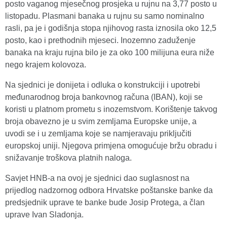
posto vaganog mjesečnog prosjeka u rujnu na 3,77 posto u
listopadu. Plasmani banaka u rujnu su samo nominalno
rasli, pa je i godišnja stopa njihovog rasta iznosila oko 12,5
posto, kao i prethodnih mjeseci. Inozemno zaduženje
banaka na kraju rujna bilo je za oko 100 milijuna eura niže
nego krajem kolovoza.
Na sjednici je donijeta i odluka o konstrukciji i upotrebi
međunarodnog broja bankovnog računa (IBAN), koji se
koristi u platnom prometu s inozemstvom. Korištenje takvog
broja obavezno je u svim zemljama Europske unije, a
uvodi se i u zemljama koje se namjeravaju priključiti
europskoj uniji. Njegova primjena omogućuje bržu obradu i
snižavanje troškova platnih naloga.
Savjet HNB-a na ovoj je sjednici dao suglasnost na
prijedlog nadzornog odbora Hrvatske poštanske banke da
predsjednik uprave te banke bude Josip Protega, a član
uprave Ivan Sladonja.