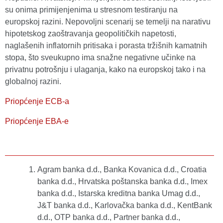
su onima primijenjenima u stresnom testiranju na
europskoj razini. Nepovoljni scenarij se temelji na narativu
hipotetskog zaoštravanja geopolitičkih napetosti,
naglašenih inflatornih pritisaka i porasta tržišnih kamatnih
stopa, što sveukupno ima snažne negativne učinke na
privatnu potrošnju i ulaganja, kako na europskoj tako i na
globalnoj razini.
Priopćenje ECB-a
Priopćenje EBA-e
Agram banka d.d., Banka Kovanica d.d., Croatia
banka d.d., Hrvatska poštanska banka d.d., Imex
banka d.d., Istarska kreditna banka Umag d.d.,
J&T banka d.d., Karlovačka banka d.d., KentBank
d.d., OTP banka d.d., Partner banka d.d.,