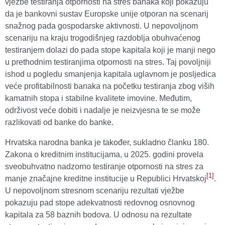
vježbe testiranja otpornosti na stres banaka koji pokazuju
da je bankovni sustav Europske unije otporan na scenarij
snažnog pada gospodarske aktivnosti. U nepovoljnom
scenariju na kraju trogodišnjeg razdoblja obuhvaćenog
testiranjem dolazi do pada stope kapitala koji je manji nego
u prethodnim testiranjima otpornosti na stres. Taj povoljniji
ishod u pogledu smanjenja kapitala uglavnom je posljedica
veće profitabilnosti banaka na početku testiranja zbog viših
kamatnih stopa i stabilne kvalitete imovine. Međutim,
održivost veće dobiti i nadalje je neizvjesna te se može
razlikovati od banke do banke.
Hrvatska narodna banka je također, sukladno članku 180.
Zakona o kreditnim institucijama, u 2025. godini provela
sveobuhvatno nadzorno testiranje otpornosti na stres za
[1]
manje značajne kreditne institucije u Republici Hrvatskoj
.
U nepovoljnom stresnom scenariju rezultati vježbe
pokazuju pad stope adekvatnosti redovnog osnovnog
kapitala za 58 baznih bodova. U odnosu na rezultate