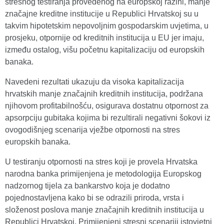
stresnog testiranja provedenog na europskoj razini, manje
značajne kreditne institucije u Republici Hrvatskoj su u
takvim hipotetskim nepovoljnim gospodarskim uvjetima, u
prosjeku, otpornije od kreditnih institucija u EU jer imaju,
između ostalog, višu početnu kapitalizaciju od europskih
banaka.
Navedeni rezultati ukazuju da visoka kapitalizacija
hrvatskih manje značajnih kreditnih institucija, podržana
njihovom profitabilnošću, osigurava dostatnu otpornost za
apsorpciju gubitaka kojima bi rezultirali negativni šokovi iz
ovogodišnjeg scenarija vježbe otpornosti na stres
europskih banaka.
U testiranju otpornosti na stres koji je provela Hrvatska
narodna banka primijenjena je metodologija Europskog
nadzornog tijela za bankarstvo koja je dodatno
pojednostavljena kako bi se odrazili priroda, vrsta i
složenost poslova manje značajnih kreditnih institucija u
Republici Hrvatskoj. Primijenjeni stresni scenariji istovjetni